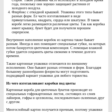
сторон. Такие упаковки часто используют в холодное время
года, поскольку они хорошо защищают растения от
холодного воздуха.
Флербокс с откидной крышкой. Упаковка этого типа бывает
разных форм. Ее часто изготавливают в виде
прямоугольника, квадрата, сердца или шкатулки. В таком
коробе легко размещаются различные цветы. Так как коробка
имеет крышку, букет будет для получателя хорошим
сюрпризом.
Внутреннее наполнение коробок из картона также бывает
разным. Иногда в них помещают специальные губки, на которых
потом базируется цветочная композиция. С помощью влажной
губки удается сохранить цветы свежими в течение долгого
времени.
Также картонные упаковки отличаются по внешнему
исполнению. Они бывают разных оттенков и форм. Благодаря
большому разнообразию флористы могут подготовить
подходящий вариант упаковки для любого торжества.
Из чего изготавливают коробки под цветы
Картонные короба для цветочных букетов производят из
специальных гофрокартонных листов, состоящих из слоев
лайнеров, гофры и целлюлозы, последовательно склеенных друг
с другом.
Многослойный картон получается прочным, поэтому упаковки