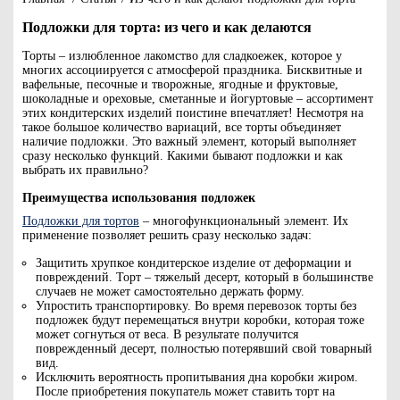
Подложки для торта: из чего и как делаются
Торты – излюбленное лакомство для сладкоежек, которое у
многих ассоциируется с атмосферой праздника. Бисквитные и
вафельные, песочные и творожные, ягодные и фруктовые,
шоколадные и ореховые, сметанные и йогуртовые – ассортимент
этих кондитерских изделий поистине впечатляет! Несмотря на
такое большое количество вариаций, все торты объединяет
наличие подложки. Это важный элемент, который выполняет
сразу несколько функций. Какими бывают подложки и как
выбрать их правильно?
Преимущества использования подложек
Подложки для тортов
– многофункциональный элемент. Их
применение позволяет решить сразу несколько задач:
Защитить хрупкое кондитерское изделие от деформации и
повреждений. Торт – тяжелый десерт, который в большинстве
случаев не может самостоятельно держать форму.
Упростить транспортировку. Во время перевозок торты без
подложек будут перемещаться внутри коробки, которая тоже
может согнуться от веса. В результате получится
поврежденный десерт, полностью потерявший свой товарный
вид.
Исключить вероятность пропитывания дна коробки жиром.
После приобретения покупатель может ставить торт на