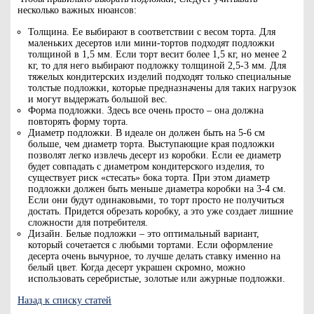
несколько важных нюансов:
Толщина. Ее выбирают в соответствии с весом торта. Для
маленьких десертов или мини-тортов подходят подложки
толщиной в 1,5 мм. Если торт весит более 1,5 кг, но менее 2
кг, то для него выбирают подложку толщиной 2,5-3 мм. Для
тяжелых кондитерских изделий подходят только специальные
толстые подложки, которые предназначены для таких нагрузок
и могут выдержать большой вес.
Форма подложки. Здесь все очень просто – она должна
повторять форму торта.
Диаметр подложки. В идеале он должен быть на 5-6 см
больше, чем диаметр торта. Выступающие края подложки
позволят легко извлечь десерт из коробки. Если ее диаметр
будет совпадать с диаметром кондитерского изделия, то
существует риск «стесать» бока торта. При этом диаметр
подложки должен быть меньше диаметра коробки на 3-4 см.
Если они будут одинаковыми, то торт просто не получиться
достать. Придется обрезать коробку, а это уже создает лишние
сложности для потребителя.
Дизайн. Белые подложки – это оптимальный вариант,
который сочетается с любыми тортами. Если оформление
десерта очень вычурное, то лучше делать ставку именно на
белый цвет. Когда десерт украшен скромно, можно
использовать серебристые, золотые или ажурные подложки.
Назад к списку статей