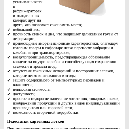
устанавливаются
в
рефрижераторах
и холодильных
камерах друг на
друга, что позволяет сэкономить место;
небольшой вес;
прочность стенок и дна, что защищает деликатные грузы от
деформации;
превосходные амортизационные характеристики, благодаря
которым товары в гофротаре легко переносят вибрации и
колебания при транспортировке;
воздухопроницаемость, предотвращающая образование
конденсата внутри коробок и способствующая сохранению
свежести и аромата ягод;
отсутствие токсичных испарений и посторонних запахов,
которые легко впитываются в ягоды;
защита содержимого от температурных перепадов и
влажности;
невысокая стоимость;
доступность;
простое и недорогое нанесение логотипов, товарных знаков,
изображений продукции и других видов индивидуализации
производителя или торговой сети;
возможность вторичной переработки.
Недостатки картонных лотков
При многократном использовании гофротара получает проколы