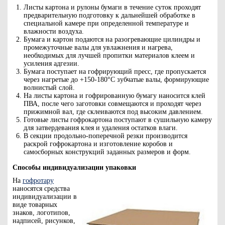
Листы картона и рулоны бумаги в течение суток проходят
предварительную подготовку к дальнейшей обработке в
специальной камере при определенной температуре и
влажности воздуха.
Бумага и картон подаются на разогревающие цилиндры и
промежуточные валы для увлажнения и нагрева,
необходимых для лучшей пропитки материалов клеем и
усиления адгезии.
Бумага поступает на гофрирующий пресс, где пропускается
через нагретые до +150-180°C зубчатые валы, формирующие
волнистый слой.
На листы картона и гофрированную бумагу наносится клей
ПВА, после чего заготовки совмещаются и проходят через
прижимной вал, где склеиваются под высоким давлением.
Готовые листы гофрокартона поступают в сушильную камеру
для затвердевания клея и удаления остатков влаги.
В секции продольно-поперечной резки производится
раскрой гофрокартона и изготовление коробов и
самосборных конструкций заданных размеров и форм.
Способы индивидуализации упаковки
На
гофротару
наносятся средства
индивидуализации в
виде товарных
знаков, логотипов,
надписей, рисунков,