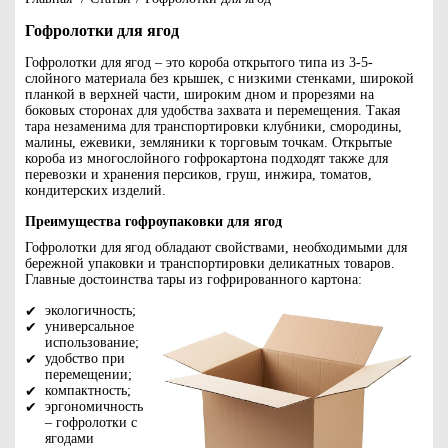
Гофролотки для ягод
Гофролотки для ягод – это короба открытого типа из 3-5-
слойного материала без крышек, с низкими стенками, широкой
планкой в верхней части, широким дном и прорезями на
боковых сторонах для удобства захвата и перемещения. Такая
тара незаменима для транспортировки клубники, смородины,
малины, ежевики, земляники к торговым точкам. Открытые
короба из многослойного гофрокартона подходят также для
перевозки и хранения персиков, груш, инжира, томатов,
кондитерских изделий.
Преимущества гофроупаковки для ягод
Гофролотки для ягод обладают свойствами, необходимыми для
бережной упаковки и транспортировки деликатных товаров.
Главные достоинства тары из гофрированного картона:
экологичность;
универсальное
использование;
удобство при
перемещении;
компактность;
эргономичность
– гофролотки с
ягодами