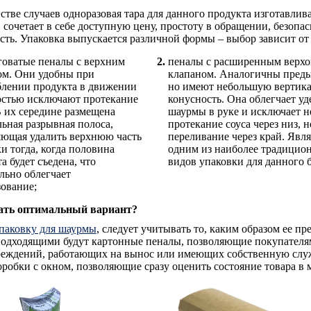
тве случаев одноразовая тара для данного продукта изготавлива
н сочетает в себе доступную цену, простоту в обращении, безоп
сть. Упаковка выпускается различной формы – выбор зависит от 
говатые пеналы с верхним
пеналы с расширенным верхо
ом. Они удобны при
клапаном. Аналогичны пред
блении продукта в движении
но имеют небольшую вертик
остью исключают протекание
конусность. Она облегчает у
В их середине размещена
шаурмы в руке и исключает н
ьная разрывная полоса,
протекание соуса через низ, н
яющая удалить верхнюю часть
переливание через край. Явля
и тогда, когда половина
одним из наиболее традицио
а будет съедена, что
видов упаковки для данного 
льно облегчает
ование;
ать оптимальный вариант?
паковку для шаурмы
, следует учитывать то, каким образом ее п
одходящими будут картонные пеналы, позволяющие покупателям п
реждений, работающих на вынос или имеющих собственную служб
робки с окном, позволяющие сразу оценить состояние товара в 