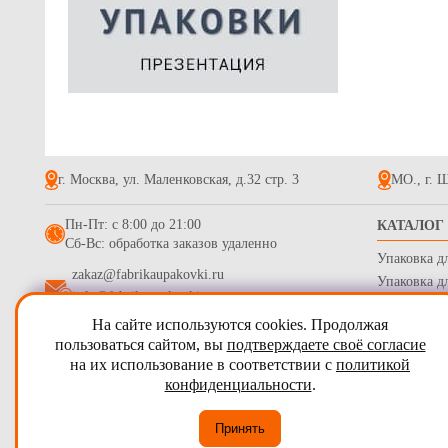
г. Москва, ул. Маленковская, д.32 стр. 3
МО., г. Щ
Пн-Пт: с 8:00 до 21:00
КАТАЛОГ
Сб-Вс: обработка заказов удаленно
Упаковка д
zakaz@fabrikaupakovki.ru
Упаковка д
info@fabrikaupakovki.ru
Одноразова
На сайте используются cookies. Продолжая
Гофротара,
2009 - 2026
ПТП Фабрика Упаковки
пользоваться сайтом, вы
подтверждаете своё согласие
Стрейч пле
на их использование в соответствии с
политикой
Карта сайта
Бумага обе
конфиденциальности
.
Согласие на обработку персональных данных
Принять