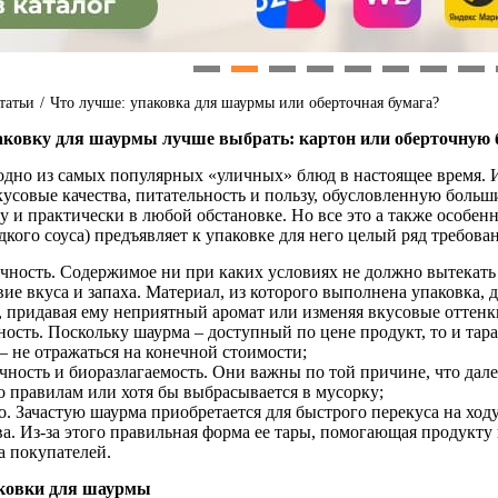
1
2
3
4
5
6
7
8
татьи
/
Что лучше: упаковка для шаурмы или оберточная бумага?
ковку для шаурмы лучше выбрать: картон или оберточную 
дно из самых популярных «уличных» блюд в настоящее время. И 
усовые качества, питательность и пользу, обусловленную больш
ду и практически в любой обстановке. Но все это а также особе
кого соуса) предъявляет к упаковке для него целый ряд требован
чность. Содержимое ни при каких условиях не должно вытекать
вие вкуса и запаха. Материал, из которого выполнена упаковка,
 придавая ему неприятный аромат или изменяя вкусовые оттенк
ость. Поскольку шаурма – доступный по цене продукт, то и тара,
 – не отражаться на конечной стоимости;
чность и биоразлагаемость. Они важны по той причине, что дале
о правилам или хотя бы выбрасывается в мусорку;
о. Зачастую шаурма приобретается для быстрого перекуса на ход
а. Из-за этого правильная форма ее тары, помогающая продукту 
а покупателей.
ковки для шаурмы