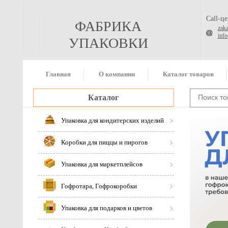
Call-ц
ФАБРИКА
zak
inf
УПАКОВКИ
Главная
О компании
Каталог товаров
Каталог
Упаковка для кондитерских изделий
Коробки для пиццы и пирогов
Упаковка для маркетплейсов
Гофротара, Гофрокоробки
Упаковка для подарков и цветов