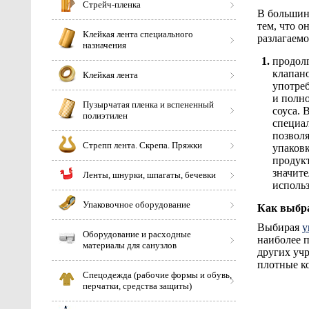
Стрейч-пленка
В большинс
тем, что о
Клейкая лента специального
разлагаемо
назначения
продол
клапан
Клейкая лента
употре
и полн
Пузырчатая пленка и вспененный
соуса. 
полиэтилен
специал
позвол
Стрепп лента. Скрепа. Пряжки
упаковк
продукт
значите
Ленты, шнурки, шпагаты, бечевки
использ
Упаковочное оборудование
Как выбр
Выбирая
у
Оборудование и расходные
наиболее п
материалы для санузлов
других уч
плотные ко
Спецодежда (рабочие формы и обувь,
перчатки, средства защиты)