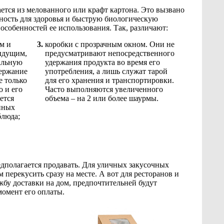
ется из мелованного или крафт картона. Это вызвано
асность для здоровья и быструю биологическую
особенностей ее использования. Так, различают:
м и
коробки с прозрачным окном. Они не
ыдущим,
предусматривают непосредственного
альную
удержания продукта во время его
держание
употребления, а лишь служат тарой
е только
для его хранения и транспортировки.
о и его
Часто выполняются увеличенного
ется
объема – на 2 или более шаурмы.
нных
блюда;
редполагается продавать. Для уличных закусочных
ерекусить сразу на месте. А вот для ресторанов и
у доставки на дом, предпочтительней будут
момент его оплаты.