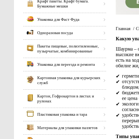
Крафт пакеты. Крафт бумага.
Бумажные мешки
Упаковка для Фаст Фуда
Главная
/
С
Одноразовая посуда
Какую упа
Пакеты пищевые, полиэтиленовые,
Шаурма – о
пузырчатые, комбинированные
высокие вк
есть на хо
Упаковка для переезда и ремонта
обилие жид
гермети
Картонная упаковка для курьерских
отсутст
служб
блюдом,
бюджетн
Картон, Гофрокартон в листах и
ее цена
рулонах
экологи
согласн
Пластиковая упаковка и тара
удобств
перерыв
удобств
Материалы для упаковки паллетов
Типы упа