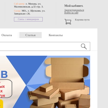
Call-центр:
г. Москва, ул.
Мой кабинет.
Маленковская, д.32 стр. 3.
Зарегистрироваться
Склад:
МО., г. Щелково, ул.
Войти на сайт
Заводская с 26.
Связь с менеджером
Корзина пуста
Оплата
Статьи
Контакты