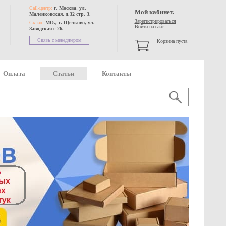
Call-центр:
г. Москва, ул.
Мой кабинет.
Маленковская, д.32 стр. 3.
Зарегистрироваться
Склад:
МО., г. Щелково, ул.
Войти на сайт
Заводская с 26.
Связь с менеджером
Корзина пуста
Оплата
Статьи
Контакты