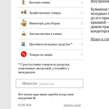
Внутренняя
Бытовая химия
Бумажная 
Хозяйственные товары
холодных б
до его при
крышкой – 
Инвентарь для уборки
демонстрац
кондитерск
Автокосметика и химия
Назад к сп
Противогололедные средства *
Товары по акции
* Срок поставки товаров из разделов,
отмеченных звездочкой, уточняйте у
менеджеров
Новости
(смотреть всё)
Вот почему края наших коробок всегда такие
аккуратные 💫
05.08.2026
читать далее