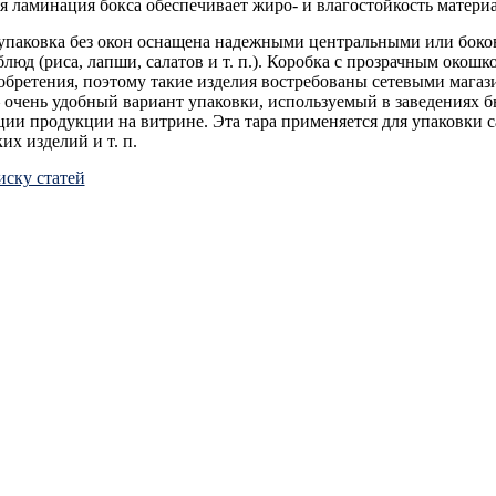
 ламинация бокса обеспечивает жиро- и влагостойкость материа
упаковка без окон оснащена надежными центральными или боков
люд (риса, лапши, салатов и т. п.). Коробка с прозрачным око
обретения, поэтому такие изделия востребованы сетевыми мага
очень удобный вариант упаковки, используемый в заведениях бы
ии продукции на витрине. Эта тара применяется для упаковки с
их изделий и т. п.
иску статей