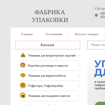
Call-ц
ФАБРИКА
zak
inf
УПАКОВКИ
Главная
О компании
Каталог товаров
Каталог
Упаковка для кондитерских изделий
Коробки для пиццы и пирогов
Упаковка для маркетплейсов
Гофротара, Гофрокоробки
Упаковка для подарков и цветов