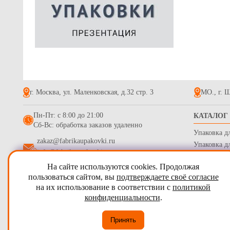
г. Москва, ул. Маленковская, д.32 стр. 3
МО., г. Щ
Пн-Пт: с 8:00 до 21:00
КАТАЛОГ
Сб-Вс: обработка заказов удаленно
Упаковка д
zakaz@fabrikaupakovki.ru
Упаковка д
info@fabrikaupakovki.ru
Одноразова
На сайте используются cookies. Продолжая
Гофротара,
2009 - 2026
ПТП Фабрика Упаковки
пользоваться сайтом, вы
подтверждаете своё согласие
Стрейч пле
на их использование в соответствии с
политикой
Карта сайта
Бумага обе
конфиденциальности
.
Согласие на обработку персональных данных
Принять