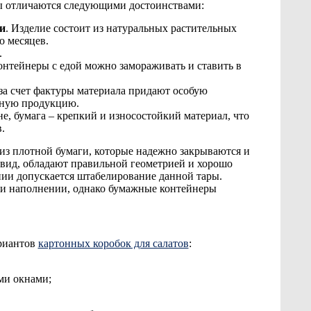
ы отличаются следующими достоинствами:
и
. Изделие состоит из натуральных растительных
о месяцев.
.
онтейнеры с едой можно замораживать и ставить в
за счет фактуры материала придают особую
нную продукцию.
е, бумага – крепкий и износостойкий материал, что
.
з плотной бумаги, которые надежно закрываются и
вид, обладают правильной геометрией и хорошо
нии допускается штабелирование данной тары.
ри наполнении, однако бумажные контейнеры
ариантов
картонных коробок для салатов
:
ми окнами;