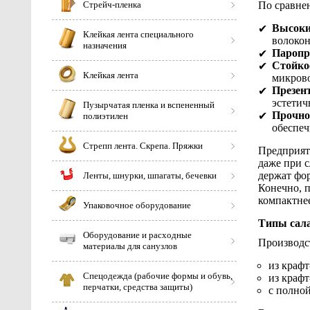
Стрейч-пленка
По сравне
Высокий
Клейкая лента специального
волокон
назначения
Паропр
Стойко
Клейкая лента
микрово
Презен
эстетич
Пузырчатая пленка и вспененный
Прочно
полиэтилен
обеспеч
Стрепп лента. Скрепа. Пряжки
Предприят
даже при 
держат фор
Ленты, шнурки, шпагаты, бечевки
Конечно, 
компактнее
Упаковочное оборудование
Типы сал
Оборудование и расходные
Производс
материалы для санузлов
из крафт
Спецодежда (рабочие формы и обувь,
из крафт
перчатки, средства защиты)
с полно