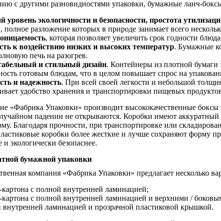
нию с другими разновидностями упаковки, бумажные ланч-бокс
 уровень экологичности и безопасности, простота утилизаци
, полное разложение которых в природе занимает всего нескольк
оницаемость
, которая позволяет увеличить срок годности блюда
сть к воздействию низких и высоких температур
. Бумажные к
лновую печь на разогрев.
табельный и стильный дизайн
. Контейнеры из плотной бумаги 
ность готовым блюдам, что в целом повышает спрос на упакова
сть и надежность
. При всей своей легкости и небольшой толщин
ивает удобство хранения и транспортировки пищевых продуктов
ие «Фабрика Упаковки» производит высококачественные боксы и
случайном падении не открываются. Коробки имеют аккуратный 
му. Благодаря прочности, при транспортировке или складирова
пластиковые коробки более жесткие и лучше сохраняют форму п
 и экологически безопаснее.
атной бумажной упаковки
твенная компания «Фабрика Упаковки» предлагает несколько в
-картона с полной внутренней ламинацией;
-картона с полной внутренней ламинацией и верхними / боковы
й внутренней ламинацией и прозрачной пластиковой крышкой.