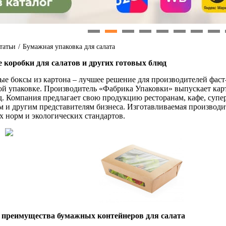
1
2
3
4
5
6
7
8
татьи
/
Бумажная упаковка для салата
коробки для салатов и других готовых блюд
е боксы из картона – лучшее решение для производителей фаст-
ой упаковке. Производитель «Фабрика Упаковки» выпускает карт
д. Компания предлагает свою продукцию ресторанам, кафе, супе
 и другим представителям бизнеса. Изготавливаемая производи
 норм и экологических стандартов.
преимущества бумажных контейнеров для салата