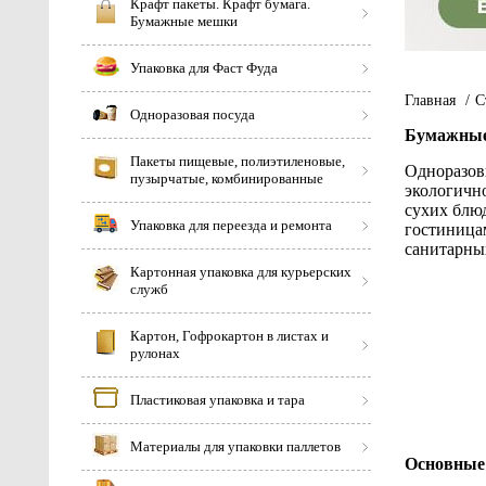
Крафт пакеты. Крафт бумага.
Бумажные мешки
Упаковка для Фаст Фуда
Главная
/
С
Одноразовая посуда
Бумажные 
Пакеты пищевые, полиэтиленовые,
Одноразовы
пузырчатые, комбинированные
экологичн
сухих блю
Упаковка для переезда и ремонта
гостиницам
санитарных
Картонная упаковка для курьерских
служб
Картон, Гофрокартон в листах и
рулонах
Пластиковая упаковка и тара
Материалы для упаковки паллетов
Основные 