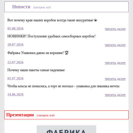
Новости
(смотреть всё)
Вот почему края наших коробок всегда такие аккуратные 💫
05.08.2026
читать далее
НОВИНКИ! Поступление удобных самосборных коробок!
28.07.2026
читать далее
Средство для мытья стекол ОКЕАНСКАЯ СВЕЖЕСТЬ
YPLON 1л
Фабрика Упаковки давно на вершине! 🏆
325
Купить
22.07.2026
читать далее
Почему наши пакеты самые надежные
01.07.2026
читать далее
Чтобы кексы не помялись, а торт не поплыл - упаковка для пикника мечты
24.06.2026
читать далее
Презентации
(смотреть всё)
Средство для мытья стекол Chirton, 500 мл