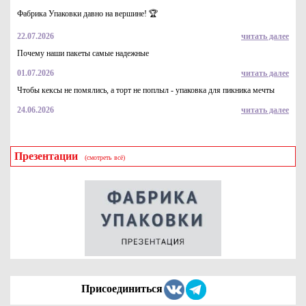
YPLON 1л
Фабрика Упаковки давно на вершине! 🏆
325
Купить
22.07.2026
читать далее
Почему наши пакеты самые надежные
01.07.2026
читать далее
Чтобы кексы не помялись, а торт не поплыл - упаковка для пикника мечты
24.06.2026
читать далее
Презентации
(смотреть всё)
Средство для мытья стекол Chirton, 500 мл
97.4
Купить
Присоединиться