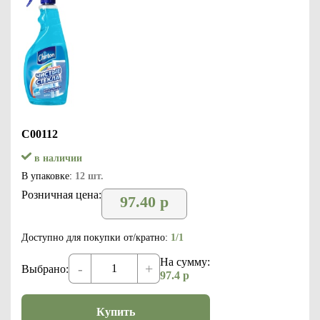
С00112
в наличии
В упаковке:
12 шт.
Розничная цена:
97.40
р
Доступно для покупки от/кратно:
1/1
На сумму:
-
+
Выбрано:
97.4
р
Купить