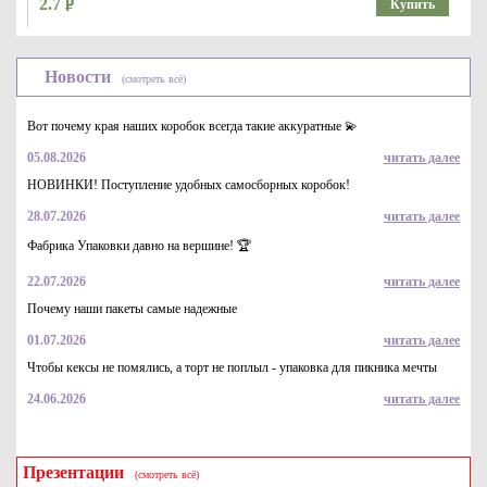
2.7
Купить
Новости
(смотреть всё)
Вот почему края наших коробок всегда такие аккуратные 💫
05.08.2026
читать далее
НОВИНКИ! Поступление удобных самосборных коробок!
28.07.2026
читать далее
Уголок бумажный (конверт) из влагостойкой бумаги 40г/м2
бежевый, серия "Газета русская", р-р 180*170мм
Фабрика Упаковки давно на вершине! 🏆
3.2
Купить
22.07.2026
читать далее
Почему наши пакеты самые надежные
01.07.2026
читать далее
Чтобы кексы не помялись, а торт не поплыл - упаковка для пикника мечты
24.06.2026
читать далее
Презентации
(смотреть всё)