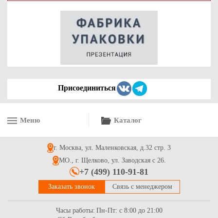
Уголок бумажный (конверт) из влагопрочной бумаги 40г/м2
бежевый, р-р 180*170мм
2.7
Купить
Присоединиться
Меню
Каталог
Уголок бумажный (конверт) из влагостойкой бумаги 40г/м2
белый, р-р 170*170мм
г. Москва, ул. Маленковская, д.32 стр. 3
1.7
Купить
МО., г. Щелково, ул. Заводская с 26.
+7 (499) 110-91-81
Заказать звонок
Связь с менеджером
Часы работы:
Пн-Пт: с 8:00 до 21:00