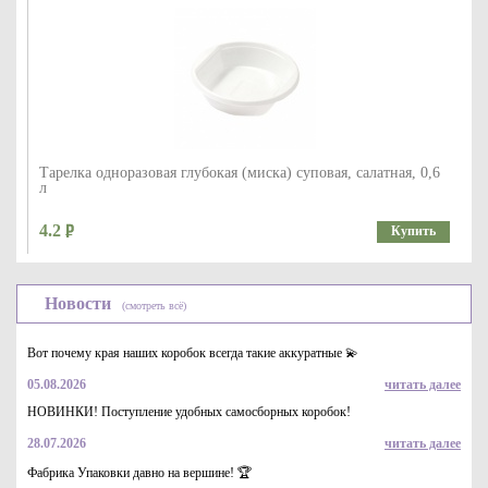
Тарелка одноразовая глубокая (миска) суповая, салатная, 0,6
л
4.2
Купить
Новости
(смотреть всё)
Вот почему края наших коробок всегда такие аккуратные 💫
05.08.2026
читать далее
НОВИНКИ! Поступление удобных самосборных коробок!
28.07.2026
читать далее
Нож одноразовый пластиковый белый для продуктов
питания, 165 мм
Фабрика Упаковки давно на вершине! 🏆