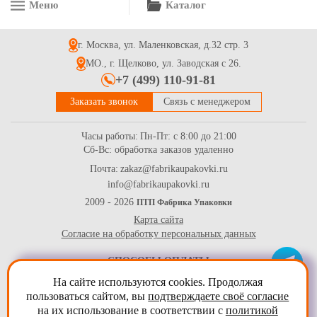
Меню
Каталог
Креманка для десертов, 200 мл
г. Москва, ул. Маленковская, д.32 стр. 3
10.4
Купить
МО., г. Щелково, ул. Заводская с 26.
+7 (499) 110-91-81
Заказать звонок
Связь с менеджером
Часы работы:
Пн-Пт: с 8:00 до 21:00
Сб-Вс: обработка заказов удаленно
Почта:
zakaz@fabrikaupakovki.ru
info@fabrikaupakovki.ru
Стаканчики бумажные однослойные для горячих напитков,
250мл крафт
2009 - 2026
ПТП Фабрика Упаковки
Карта сайта
3.7
Купить
Согласие на обработку персональных данных
СПОСОБЫ ОПЛАТЫ
На сайте используются cookies. Продолжая
пользоваться сайтом, вы
подтверждаете своё согласие
на их использование в соответствии с
политикой