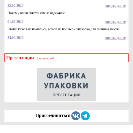
1.6
Купить
22.07.2026
читать далее
Почему наши пакеты самые надежные
01.07.2026
читать далее
Чтобы кексы не помялись, а торт не поплыл - упаковка для пикника мечты
24.06.2026
читать далее
Презентации
(смотреть всё)
Трубочки коктейльные, 210*7мм
0.45
Купить
Присоединиться