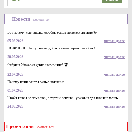
Новости
(смотреть всё)
Вот почему края наших коробок всегда такие аккуратные 💫
05.08.2026
читать далее
НОВИНКИ! Поступление удобных самосборных коробок!
28.07.2026
читать далее
Крышка пластиковая для одноразового стакана, 90мм зеленая
Фабрика Упаковки давно на вершине! 🏆
3.3
Купить
22.07.2026
читать далее
Почему наши пакеты самые надежные
01.07.2026
читать далее
Чтобы кексы не помялись, а торт не поплыл - упаковка для пикника мечты
24.06.2026
читать далее
Презентации
(смотреть всё)