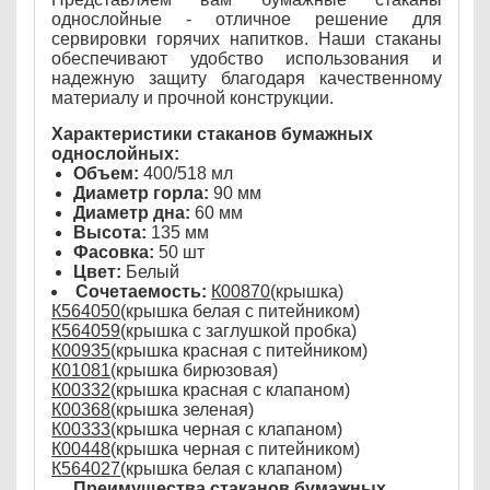
однослойные - отличное решение для
сервировки горячих напитков. Наши стаканы
обеспечивают удобство использования и
надежную защиту благодаря качественному
материалу и прочной конструкции.
Характеристики стаканов бумажных
однослойных:
Объем:
400/518 мл
Диаметр горла:
90 мм
Диаметр дна:
60 мм
Высота:
135 мм
Фасовка:
50 шт
Цвет:
Белый
Сочетаемость:
К00870
(крышка)
К564050
(крышка белая с питейником)
К564059
(крышка с заглушкой пробка)
К00935
(крышка красная с питейником)
К01081
(крышка бирюзовая)
К00332
(крышка красная с клапаном)
К00368
(крышка зеленая)
К00333
(крышка черная с клапаном)
К00448
(крышка черная с питейником)
К564027
(крышка белая с клапаном)
Преимущества стаканов бумажных