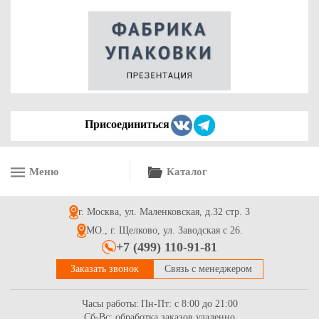
Стаканчики бумажные однослойные для горячих напитков
250мл, черный
3
Купить
Присоединиться
Меню
Каталог
Крышка пластиковая с питейником для одноразового стакана,
80мм черная
г. Москва, ул. Маленковская, д.32 стр. 3
2.7
Купить
МО., г. Щелково, ул. Заводская с 26.
+7 (499) 110-91-81
Заказать звонок
Связь с менеджером
Часы работы:
Пн-Пт: с 8:00 до 21:00
Сб-Вс: обработка заказов удаленно