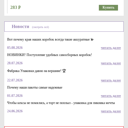
283
Купить
Новости
(смотреть всё)
Вот почему края наших коробок всегда такие аккуратные 💫
05.08.2026
читать далее
НОВИНКИ! Поступление удобных самосборных коробок!
28.07.2026
читать далее
Средство для ванной 5 в 1, Mr. Muscle, 500 мл
Фабрика Упаковки давно на вершине! 🏆
360
Купить
22.07.2026
читать далее
Почему наши пакеты самые надежные
01.07.2026
читать далее
Чтобы кексы не помялись, а торт не поплыл - упаковка для пикника мечты
24.06.2026
читать далее