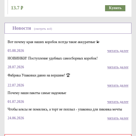
13.7
Купить
Новости
(смотреть всё)
Вот почему края наших коробок всегда такие аккуратные 💫
05.08.2026
читать далее
НОВИНКИ! Поступление удобных самосборных коробок!
28.07.2026
читать далее
Пакет из трехслойной воздушно пузырчатой пленки 3-10-75,
350*360
Фабрика Упаковки давно на вершине! 🏆
14.6
Купить
22.07.2026
читать далее
Почему наши пакеты самые надежные
01.07.2026
читать далее
Чтобы кексы не помялись, а торт не поплыл - упаковка для пикника мечты
24.06.2026
читать далее