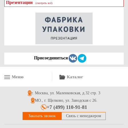
Презентации
(смотреть всё)
Пакеты пищевые фасовочные ПНД 14+8*26см в евроупаковке
0.3
Купить
Присоединиться
Меню
Каталог
Пакет (конверт) из трехслойной воздушно пузырчатой
пленки 3-10-75, 250*300+50
г. Москва, ул. Маленковская, д.32 стр. 3
13.5
Купить
МО., г. Щелково, ул. Заводская с 26.
+7 (499) 110-91-81
Заказать звонок
Связь с менеджером