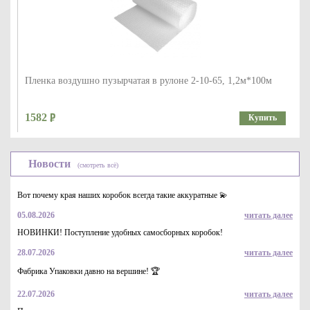
Пленка воздушно пузырчатая в рулоне 2-10-65, 1,2м*100м
1582
Купить
Новости
(смотреть всё)
Вот почему края наших коробок всегда такие аккуратные 💫
05.08.2026
читать далее
НОВИНКИ! Поступление удобных самосборных коробок!
28.07.2026
читать далее
Пленка воздушно пузырчатая в рулоне 2-10-65, 1,2м*50м
Фабрика Упаковки давно на вершине! 🏆
790
Купить
22.07.2026
читать далее