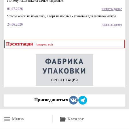
Почему наши пакеты самые надежные
01.07.2026
читать далее
Чтобы кексы не помялись, а торт не поплыл - упаковка для пикника мечты
24.06.2026
читать далее
Презентации
(смотреть всё)
Пакет (конверт) из воздушно пузырчатой пленки 3-10-65,
100*150
5.8
Купить
Присоединиться
Меню
Каталог
Пакет (конверт) из трехслойной воздушно пузырчатой
пленки, 250*300+50 с клейкой полосой