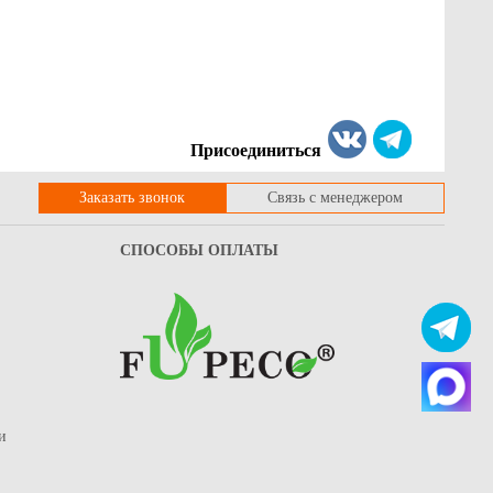
умажные однослойные для
Тарелка одноразовая картонная
питков, 400мл серия
(бумажная) черная с бортом, d-230
ppuccino"
мм
4.7
Купить
Купить
Присоединиться
Заказать звонок
Связь с менеджером
СПОСОБЫ ОПЛАТЫ
и