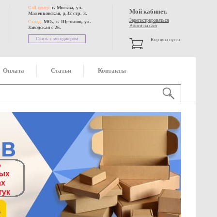
Call-центр:
г. Москва, ул.
Мой кабинет.
Маленковская, д.32 стр. 3.
Зарегистрироваться
Склад:
МО., г. Щелково, ул.
Войти на сайт
Заводская с 26.
Связь с менеджером
Корзина пуста
Оплата
Статьи
Контакты