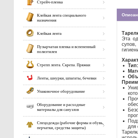
Стрейч-пленка
Описан
Клейкая лента специального
назначения
Тарелк
Клейкая лента
Эта од
супов
Пузырчатая пленка и вспененный
гигиен
полиэтилен
Характ
Стрепп лента. Скрепа. Пряжки
Тип
Мат
Объ
Ленты, шнурки, шпагаты, бечевки
Преиму
Унив
Упаковочное оборудование
кото
Проч
обе
Оборудование и расходные
материалы для санузлов
Безо
проп
Подх
Спецодежда (рабочие формы и обувь,
для 
перчатки, средства защиты)
Тарелк
исполь