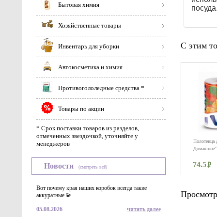
Бытовая химия
посуда
Хозяйственные товары
С этим т
Инвентарь для уборки
Автокосметика и химия
Противогололедные средства *
Товары по акции
* Срок поставки товаров из разделов,
отмеченных звездочкой, уточняйте у
Полотенца 
менеджеров
Домашние" 
74.5
Новости
(смотреть всё)
Вот почему края наших коробок всегда такие
Просмотр
аккуратные 💫
05.08.2026
читать далее