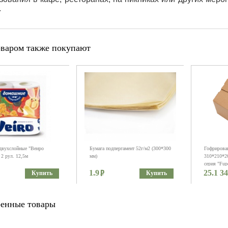
.
оваром также покупают
двухслойные "Веиро
Бумага подпергамент 52г/м2 (300*300
Гофрирова
2 рул. 12,5м
мм)
310*210*26
серия "Fup
1.9
25.1 34
Купить
Купить
енные товары