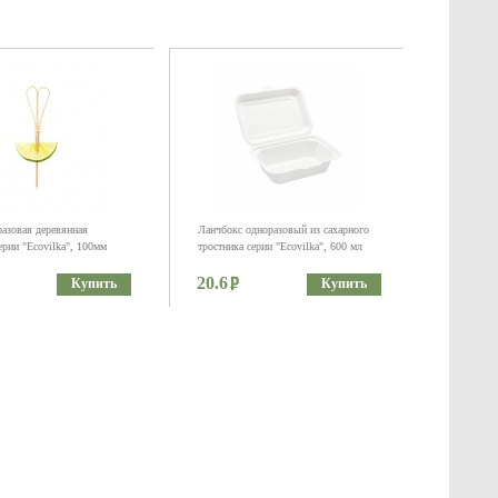
азовая деревянная
Ланчбокс одноразовый из сахарного
ерии "Ecovilka", 100мм
тростника серии "Ecovilka", 600 мл
20.6
Купить
Купить