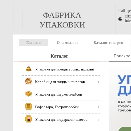
Call-ц
ФАБРИКА
zak
inf
УПАКОВКИ
Главная
О компании
Каталог товаров
Каталог
Упаковка для кондитерских изделий
Коробки для пиццы и пирогов
Упаковка для маркетплейсов
Гофротара, Гофрокоробки
Упаковка для подарков и цветов