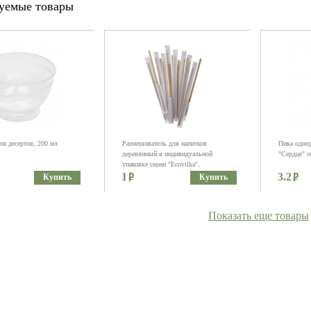
уемые товары
ля десертов, 200 мл
Размешиватель для напитков
Пика однор
деревянный в индивидуальной
"Сердце" с
упаковке серии "Ecovilka",
1
140*6*1,8мм
3.2
Купить
Купить
Показать еще товары