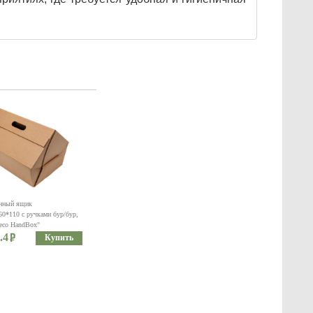
нный ящик
0*110 с ручками бур/бур,
eco HandBox"
.4
Купить