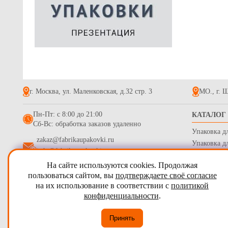
Тарелка кру
сахарного т
d-225мм
11.7
г. Москва, ул. Маленковская, д.32 стр. 3
МО., г. Щ
Пн-Пт: с 8:00 до 21:00
КАТАЛОГ
Сб-Вс: обработка заказов удаленно
Упаковка д
Крышка бум
zakaz@fabrikaupakovki.ru
черная
Упаковка д
info@fabrikaupakovki.ru
Одноразова
1.5
На сайте используются cookies. Продолжая
Гофротара,
2009 - 2026
ПТП Фабрика Упаковки
пользоваться сайтом, вы
подтверждаете своё согласие
Стрейч пле
на их использование в соответствии с
политикой
Карта сайта
Бумага обе
конфиденциальности
.
Согласие на обработку персональных данных
Принять