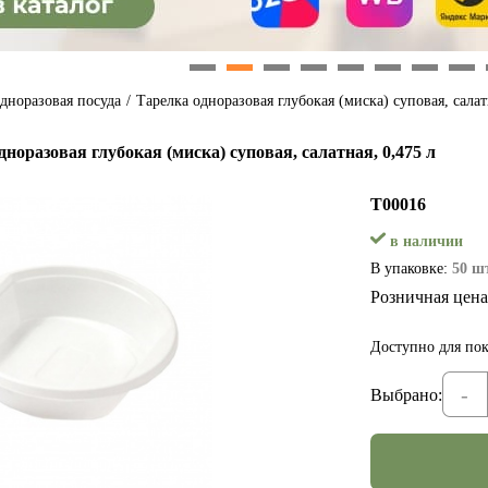
1
2
3
4
5
6
7
8
дноразовая посуда
/
Тарелка одноразовая глубокая (миска) суповая, салат
норазовая глубокая (миска) суповая, салатная, 0,475 л
Т00016
в наличии
В упаковке:
50 шт
Розничная цена
Доступно для пок
-
Выбрано: