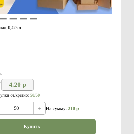
9
10
11
12
ная, 0,475 л
.
:
4.20
р
упки от/кратно:
50/50
+
На сумму:
210
р
Купить