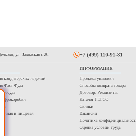
глая одноразовая из
Стаканчики бумажные однослойные
Стаканы б
ростника серии "Ecovilka",
для горячих напитков 250мл, синий
горячих на
"Barista Ca
3.4
4.5
Купить
Купить
+7 (499) 110-91-81
елково, ул. Заводская с 26.
ИНФОРМАЦИЯ
ля кондитерских изделий
Продажа упаковки
ажная для стакана, 80мм
ля Фаст Фуда
Способы возврата товара
я посуда
Договор. Реквизиты.
Купить
 Гофрокоробки
Каталог FEFCO
нка
Скидки
рточная и пищевая
Вакансии
Политика конфиденциальност
Оценка условий труда