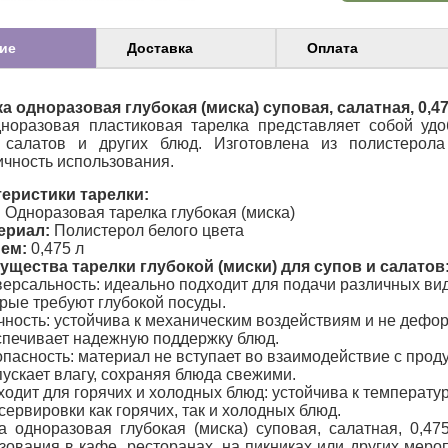
ие
Доставка
Оплата
а одноразовая глубокая (миска) суповая, салатная, 0,47
норазовая пластиковая тарелка представляет собой уд
, салатов и других блюд. Изготовлена из полистерола
ичность использования.
еристики тарелки:
:
Одноразовая тарелка глубокая (миска)
ериал:
Полистерол белого цвета
ем:
0,475 л
щества тарелки глубокой (миски) для супов и салатов
ерсальность: идеально подходит для подачи различных видо
рые требуют глубокой посуды.
ность: устойчива к механическим воздействиям и не дефор
спечивает надежную поддержку блюд.
пасность: материал не вступает во взаимодействие с проду
ускает влагу, сохраняя блюда свежими.
одит для горячих и холодных блюд: устойчива к температ
сервировки как горячих, так и холодных блюд.
а одноразовая глубокая (миска) суповая, салатная, 0,4
зования в кафе, ресторанах, на пикниках или других мероп