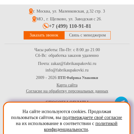
г. Москва, ул. Маленковская, д.32 стр. 3
3.2
Купить
МО., г. Щелково, ул. Заводская с 26.
+7 (499) 110-91-81
Заказать звонок
Связь с менеджером
Часы работы:
Пн-Пт: с 8:00 до 21:00
Сб-Вс: обработка заказов удаленно
Почта:
zakaz@fabrikaupakovki.ru
info@fabrikaupakovki.ru
Перчатки полиэтиленовые прочные прозрачные одноразовые,
большой размер М (100шт/уп)
2009 - 2026
ПТП Фабрика Упаковки
Карта сайта
0.55
Купить
Согласие на обработку персональных данных
СПОСОБЫ ОПЛАТЫ
На сайте используются cookies. Продолжая
пользоваться сайтом, вы
подтверждаете своё согласие
на их использование в соответствии с
политикой
конфиденциальности
.