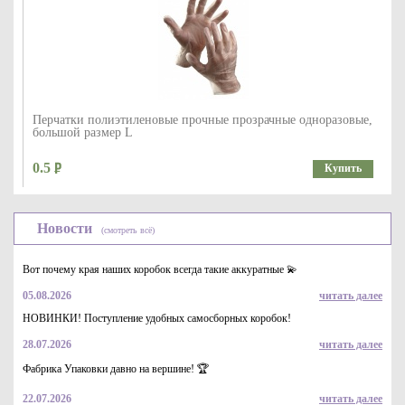
Перчатки полиэтиленовые прочные прозрачные одноразовые,
большой размер L
0.5
Купить
Новости
(смотреть всё)
Вот почему края наших коробок всегда такие аккуратные 💫
05.08.2026
читать далее
НОВИНКИ! Поступление удобных самосборных коробок!
28.07.2026
читать далее
Перчатки полиэтиленовые прочные прозрачные одноразовые,
средний размер M
Фабрика Упаковки давно на вершине! 🏆
0.5
Купить
22.07.2026
читать далее