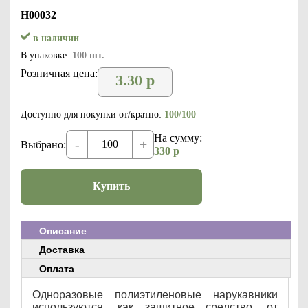
Н00032
в наличии
В упаковке:
100 шт.
Розничная цена:
3.30
р
Доступно для покупки от/кратно:
100/100
На сумму:
-
+
Выбрано:
330
р
Купить
Описание
Доставка
Оплата
Одноразовые полиэтиленовые нарукавники
используются, как защитное средство, от