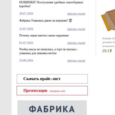
НОВИНКИ! Поступление удобных самосборных
коробок!
28.07.2026
читать далее
Фабрика Упаковки давно на вершине! 🏆
22.07.2026
читать далее
Почему наши пакеты самые надежные
Конверт 24
доставки п
01.07.2026
читать далее
журналов) 
Чтобы кексы не помялись, а торт не поплыл -
29.3
маркетплей
упаковка для пикника мечты
24.06.2026
читать далее
Скачать прайс-лист
Презентации
(смотреть всё)
Курьерский
кармана ПВ