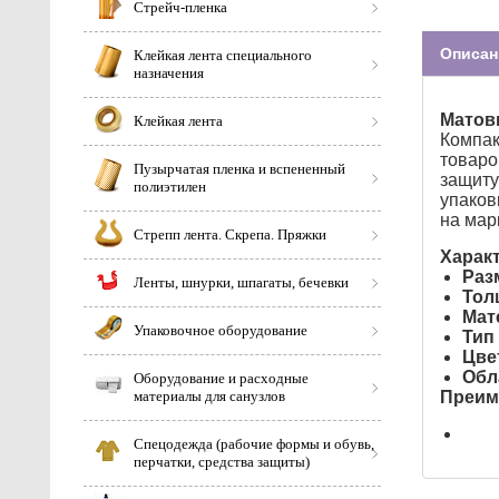
Стрейч-пленка
Описан
Клейкая лента специального
назначения
Матовы
Клейкая лента
Компа
товаро
Пузырчатая пленка и вспененный
защиту
полиэтилен
упаков
на мар
Стрепп лента. Скрепа. Пряжки
Харак
Раз
Ленты, шнурки, шпагаты, бечевки
Тол
Мат
Упаковочное оборудование
Тип
Цве
Обл
Оборудование и расходные
материалы для санузлов
Преим
Спецодежда (рабочие формы и обувь,
перчатки, средства защиты)