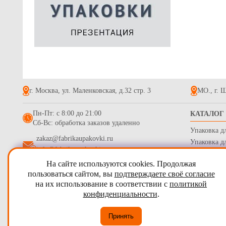
71.7
г. Москва, ул. Маленковская, д.32 стр. 3
МО., г. Щ
Гофрирован
550*350*350
Пн-Пт: с 8:00 до 21:00
КАТАЛОГ
бур/бур дл
Сб-Вс: обработка заказов удаленно
65.9
Упаковка д
zakaz@fabrikaupakovki.ru
Упаковка д
info@fabrikaupakovki.ru
Одноразова
На сайте используются cookies. Продолжая
Гофротара,
2009 - 2026
ПТП Фабрика Упаковки
пользоваться сайтом, вы
подтверждаете своё согласие
Стрейч пле
на их использование в соответствии с
политикой
Карта сайта
Бумага обе
конфиденциальности
.
Согласие на обработку персональных данных
Принять