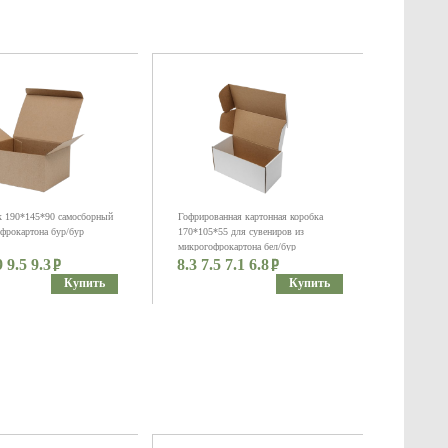
 190*145*90 самосборный
Гофрированная картонная коробка
фрокартона бур/бур
170*105*55 для сувениров из
микрогофрокартона бел/бур
9 9.5 9.3
8.3 7.5 7.1 6.8
Купить
Купить