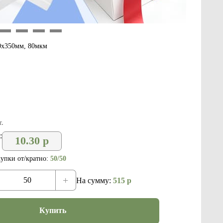
9
10
11
12
50х350мм, 80мкм
.
:
10.30
р
упки от/кратно:
50/50
+
На сумму:
515
р
Купить