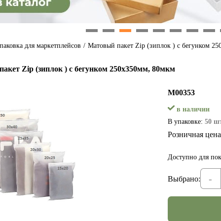
1
2
3
4
5
6
7
8
паковка для маркетплейсов
/
Матовый пакет Zip (зиплок ) с бегунком 2
акет Zip (зиплок ) с бегунком 250х350мм, 80мкм
М00353
в наличии
В упаковке:
50 шт
Розничная цена
Доступно для пок
-
Выбрано: