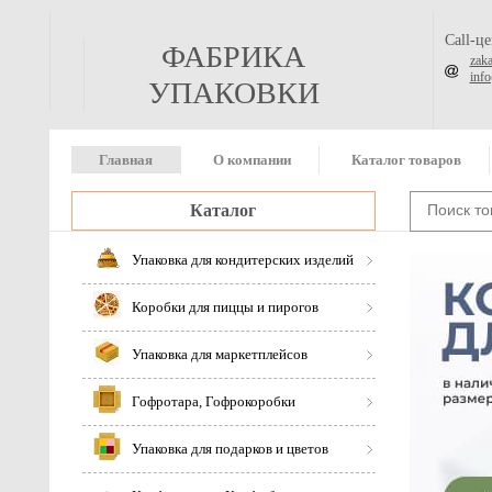
Call-ц
ФАБРИКА
zak
inf
УПАКОВКИ
Главная
О компании
Каталог товаров
Каталог
Упаковка для кондитерских изделий
Коробки для пиццы и пирогов
Упаковка для маркетплейсов
Гофротара, Гофрокоробки
Упаковка для подарков и цветов