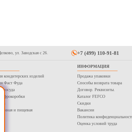
21.7
420
Купить
Купить
+7 (499) 110-91-81
елково, ул. Заводская с 26.
ная коробка 3 сл.
 (67,5 л) 4-х клапанная
ИНФОРМАЦИЯ
я маркетплейсов
Купить
ля кондитерских изделий
Продажа упаковки
ля Фаст Фуда
Способы возврата товара
я посуда
Договор. Реквизиты.
 Гофрокоробки
Каталог FEFCO
нка
Скидки
рточная и пищевая
Вакансии
Политика конфиденциальност
Оценка условий труда