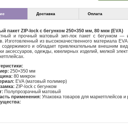
ие
Доставка
Оплата
й пакет ZIP-lock с бегунком 250×350 мм, 80 мкм (EVA)
ктный и прочный матовый зип-лок пакет с бегунком — 
в. Изготовленный из высококачественного материала EVA
 содержимого и обладает привлекательным внешним вид
ки аксессуаров, одежды, ювелирных изделий, мелкой элект
кетплейсах.
теристики:
мер:
250×350 мм
щина:
80 микрон
ериал:
EVA (матовый полимер)
 замка:
ZIP-lock с бегунком
т:
Полупрозрачный матовый
асть применения:
Упаковка товаров для маркетплейсов и 
ущества: