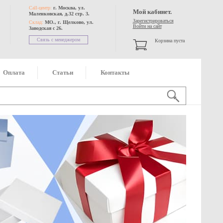
Call-центр:
г. Москва, ул.
Мой кабинет.
Маленковская, д.32 стр. 3.
Зарегистрироваться
Склад:
МО., г. Щелково, ул.
Войти на сайт
Заводская с 26.
Связь с менеджером
Корзина пуста
Оплата
Статьи
Контакты