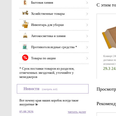
Бытовая химия
С этим т
Хозяйственные товары
Инвентарь для уборки
Автокосметика и химия
Противогололедные средства *
Конверт 24
Товары по акции
доставки п
журналов) 
29.3 24
маркетплей
* Срок поставки товаров из разделов,
отмеченных звездочкой, уточняйте у
менеджеров
Новости
Просмотр
(смотреть всё)
Вот почему края наших коробок всегда такие
Рекоменд
аккуратные 💫
05.08.2026
читать далее