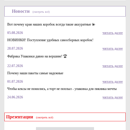
Новости
(смотреть всё)
Вот почему края наших коробок всегда такие аккуратные 💫
05.08.2026
читать далее
НОВИНКИ! Поступление удобных самосборных коробок!
28.07.2026
читать далее
Лента атласная 25мм*1метр (8362) молочного цвета
Фабрика Упаковки давно на вершине! 🏆
7
Купить
22.07.2026
читать далее
Почему наши пакеты самые надежные
01.07.2026
читать далее
Чтобы кексы не помялись, а торт не поплыл - упаковка для пикника мечты
24.06.2026
читать далее
Презентации
(смотреть всё)
Лента атласная в рулоне 25мм*23м (8328) бирюзового
(голубого) цвета