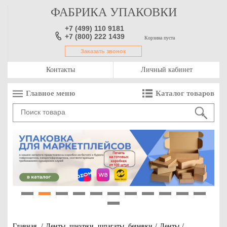
ФАБРИКА УПАКОВКИ
+7 (499) 110 9181
+7 (800) 222 1439
Корзина пуста
Заказать звонок
Контакты
Личный кабинет
Главное меню
Каталог товаров
1
2
3
4
5
6
7
8
9
10
11
12
Главная
/
Ленты, шнурки, шпагаты, бечевки
/
Ленты
/