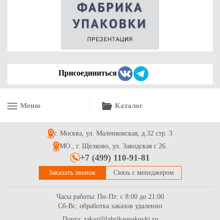
135
Купить
Присоединиться
Меню
Каталог
Лента атласная в рулоне 25мм*23м (26 (8243)) красного
цвета
г. Москва, ул. Маленковская, д.32 стр. 3
135
Купить
МО., г. Щелково, ул. Заводская с 26.
+7 (499) 110-91-81
Заказать звонок
Связь с менеджером
Часы работы:
Пн-Пт: с 8:00 до 21:00
Сб-Вс: обработка заказов удаленно
Почта:
zakaz@fabrikaupakovki.ru