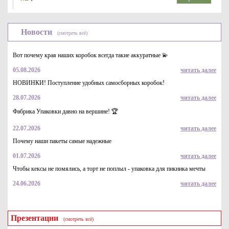
Новости
(смотреть всё)
Вот почему края наших коробок всегда такие аккуратные 💫
05.08.2026
читать далее
НОВИНКИ! Поступление удобных самосборных коробок!
28.07.2026
читать далее
Контейнер одноразовый пластиковый для салатов (салатник),
р-р 179*132*46мм, 0,75 л
Фабрика Упаковки давно на вершине! 🏆
7.7
Купить
22.07.2026
читать далее
Почему наши пакеты самые надежные
01.07.2026
читать далее
Чтобы кексы не помялись, а торт не поплыл - упаковка для пикника мечты
24.06.2026
читать далее
Презентации
(смотреть всё)
Крышка к контейнеру для суши и роллов (КД-311) для