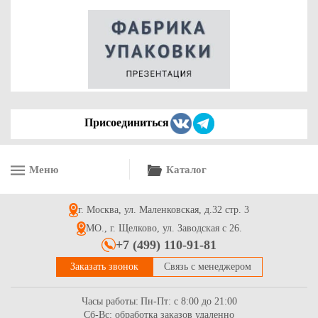
нескольких порций (сетов), р-р 262*200*45
21.9
Купить
Присоединиться
Меню
Каталог
Контейнер салатница (пластиковый салатник) (КД-105), 660
мл, дно черное
г. Москва, ул. Маленковская, д.32 стр. 3
7.4
Купить
МО., г. Щелково, ул. Заводская с 26.
+7 (499) 110-91-81
Заказать звонок
Связь с менеджером
Часы работы:
Пн-Пт: с 8:00 до 21:00
Сб-Вс: обработка заказов удаленно