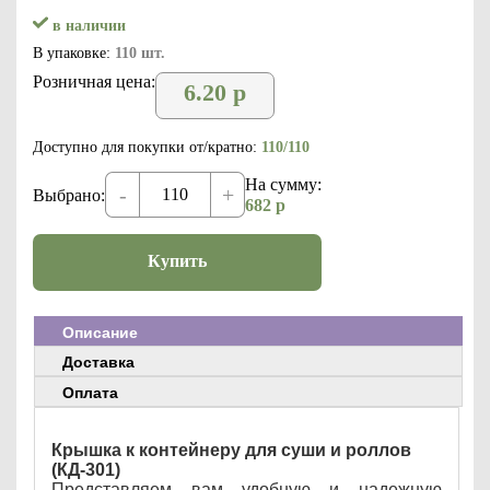
в наличии
В упаковке:
110 шт.
Розничная цена:
6.20
р
Доступно для покупки от/кратно:
110/110
На сумму:
-
+
Выбрано:
682
р
Купить
Описание
Доставка
Оплата
Крышка к контейнеру для суши и роллов
(КД-301)
Представляем вам удобную и надежную