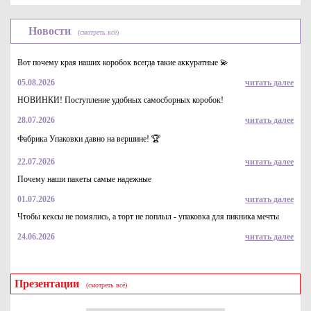
Новости
(смотреть всё)
Вот почему края наших коробок всегда такие аккуратные 💫
05.08.2026
читать далее
НОВИНКИ! Поступление удобных самосборных коробок!
28.07.2026
читать далее
Упаковка картонная для наггетсов и куриных крылышек р-р
S 115*75*45мм, серия "Приятного аппетита" печать красная
Фабрика Упаковки давно на вершине! 🏆
3.4
Купить
22.07.2026
читать далее
Почему наши пакеты самые надежные
01.07.2026
читать далее
Чтобы кексы не помялись, а торт не поплыл - упаковка для пикника мечты
24.06.2026
читать далее
Презентации
(смотреть всё)
Контейнер бумажный с круглым дном, 300мл крафт