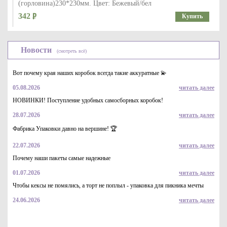
(горловина)230*230мм. Цвет: Бежевый/бел
342
Купить
Новости
(смотреть всё)
Вот почему края наших коробок всегда такие аккуратные 💫
05.08.2026
читать далее
НОВИНКИ! Поступление удобных самосборных коробок!
28.07.2026
читать далее
Коробка картонная для белья серия "Квадрат Люкс".
Декоративная р-р 250*250*180мм. Цвет салатовый/белый.
Фабрика Упаковки давно на вершине! 🏆
Крышка + дно.
764
Купить
22.07.2026
читать далее
Почему наши пакеты самые надежные
01.07.2026
читать далее
Чтобы кексы не помялись, а торт не поплыл - упаковка для пикника мечты
24.06.2026
читать далее