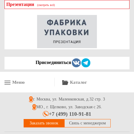
Презентации
(смотреть всё)
Коробка картонная для подарков серия "Квадрат Люкс".
Декоративная р-р 250*250*180мм. Цвет голубой/белый.
Крышка + дно.
764
Купить
Присоединиться
Меню
Каталог
Гофрированная коробка серия "Fupeco WinCakeHandBox"
Стандарт, для торта c ручками и прозрачными окнами
300*300*250 от 1 до 3кг бел/бел (Д 15-30см)
г. Москва, ул. Маленковская, д.32 стр. 3
145.7
Купить
МО., г. Щелково, ул. Заводская с 26.
+7 (499) 110-91-81
Заказать звонок
Связь с менеджером