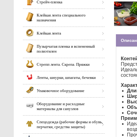
Стрейч-пленка
Клейкая лента специального
назначения
Клейкая лента
Описан
Пузырчатая пленка и вспененный
полиэтилен
Контей
Предс
Стрепп лента. Скрепа. Пряжки
Идеаль
состоя
Ленты, шнурки, шпагаты, бечевки
Характ
Дли
Упаковочное оборудование
Шир
Выс
Оборудование и расходные
Объ
материалы для санузлов
Соч
Преим
Спецодежда (рабочие формы и обувь,
Идеа
перчатки, средства защиты)
возд
Проч