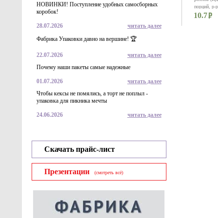
НОВИНКИ! Поступление удобных самосборных
порций, р-
коробок!
10.7
28.07.2026
читать далее
Фабрика Упаковки давно на вершине! 🏆
22.07.2026
читать далее
Почему наши пакеты самые надежные
01.07.2026
читать далее
Чтобы кексы не помялись, а торт не поплыл -
упаковка для пикника мечты
24.06.2026
читать далее
Контейнер 
кондитерски
125*125*78
10.1
Скачать прайс-лист
Презентации
(смотреть всё)