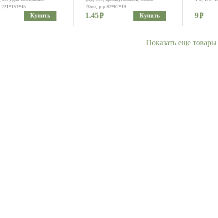
р 221*151*45
70мл, р-р 82*62*19
1.45
9
Купить
Купить
Показать еще товары
для пирожных,
Крышка к контейнеру для пирожных
Крышка пр
х изделий и конфет, р-р
и кондитерских изделий (КД-306), р-р
пластиково
мм, 400мл
170*104*45
5.4
6.3
Купить
Купить