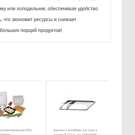
ку или холодильник, обеспечивая удобство
 что экономит ресурсы и снижает
ебольших порций продуктов!
 полипропиленовый (ПП),
Крышка к контейнеру для суши и
132*64мм
роллов (КД-011), р-р 220*148*40