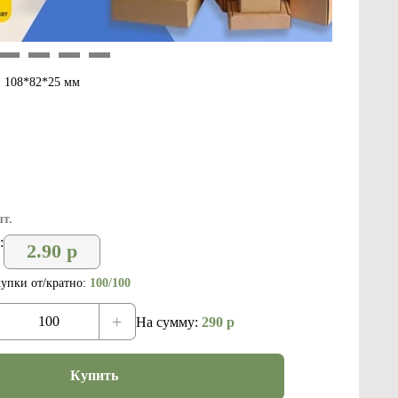
9
10
11
12
 108*82*25 мм
шт.
:
2.90
р
упки от/кратно:
100/100
+
На сумму:
290
р
Купить