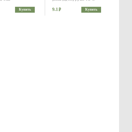
9.1
Купить
Купить
озрачная 126*126*5 для
Контейнер полипропиленовый (ПП)
го контейнера "Кубик"
750 мл, 138*102*90 мм
7.1
Купить
Купить