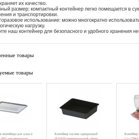
храняет их качество.
ный размер: компактный контейнер легко помещается в сум
ения и транспортировки.
оразовое использование: можно многократно использовать,
огическую нагрузку.
те наш контейнер для безопасного и удобного хранения н
енные товары
уемые товары
 контейнера для суши и
Контейнер соусник одноразовый
Контейнер
-307) для нескольких
(КД-010) прямоугольный, объем
1 л, 179*