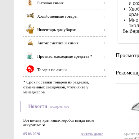
Бытовая химия
и со
Удоб
хран
Хозяйственные товары
Мног
экол
Инвентарь для уборки
Выбери
Автокосметика и химия
Просмотр
Противогололедные средства *
Товары по акции
Рекоменд
* Срок поставки товаров из разделов,
отмеченных звездочкой, уточняйте у
менеджеров
Новости
(смотреть всё)
Вот почему края наших коробок всегда такие
аккуратные 💫
05.08.2026
читать далее
Крышка для
роллов (КД