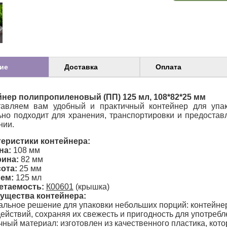
ие
Доставка
Оплата
нер полипропиленовый (ПП) 125 мл, 108*82*25 мм
тавляем вам удобный и практичный контейнер для упак
но подходит для хранения, транспортировки и предостав
нии.
еристики контейнера:
на:
108 мм
ина:
82 мм
ота:
25 мм
ем:
125 мл
етаемость:
К00601
(крышка)
ущества контейнера:
льное решение для упаковки небольших порций: контейнер
ействий, сохраняя их свежесть и пригодность для употребл
ный материал: изготовлен из качественного пластика, кот