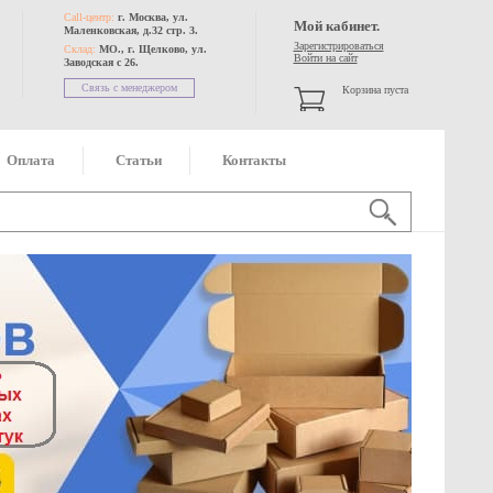
Call-центр:
г. Москва, ул.
Мой кабинет.
Маленковская, д.32 стр. 3.
Зарегистрироваться
Склад:
МО., г. Щелково, ул.
Войти на сайт
Заводская с 26.
Связь с менеджером
Корзина пуста
Оплата
Статьи
Контакты