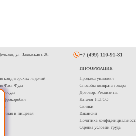
 ланч-бокс пластиковый с
 крышкой (КД 401/1) 1-
 для обедов, р-р внешний
6мм
Купить
+7 (499) 110-91-81
елково, ул. Заводская с 26.
ИНФОРМАЦИЯ
ля кондитерских изделий
Продажа упаковки
ля Фаст Фуда
Способы возврата товара
я посуда
Договор. Реквизиты.
 Гофрокоробки
Каталог FEFCO
нка
Скидки
рточная и пищевая
Вакансии
Политика конфиденциальност
Оценка условий труда