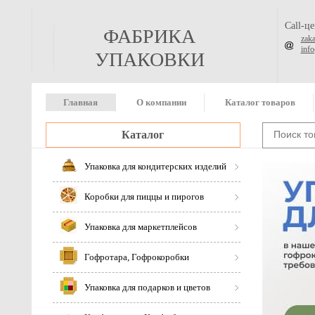
Call-ц
ФАБРИКА
zak
inf
УПАКОВКИ
Главная
О компании
Каталог товаров
Каталог
Упаковка для кондитерских изделий
Коробки для пиццы и пирогов
Упаковка для маркетплейсов
Гофротара, Гофрокоробки
Упаковка для подарков и цветов