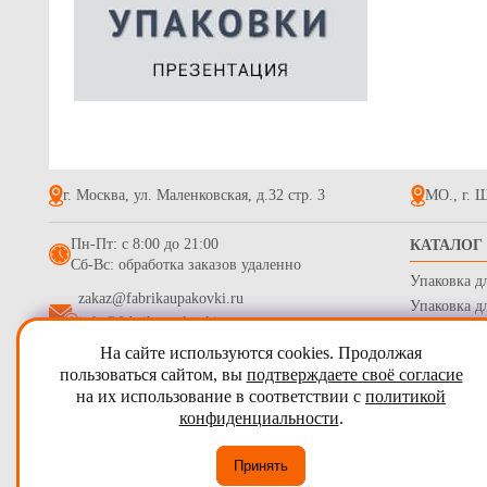
Контейнер -
прозрачной
секционный
20.9
227*177*3
г. Москва, ул. Маленковская, д.32 стр. 3
МО., г. Щ
Пн-Пт: с 8:00 до 21:00
КАТАЛОГ
Сб-Вс: обработка заказов удаленно
Упаковка д
zakaz@fabrikaupakovki.ru
Упаковка д
info@fabrikaupakovki.ru
Одноразова
На сайте используются cookies. Продолжая
Гофротара,
2009 - 2026
ПТП Фабрика Упаковки
пользоваться сайтом, вы
подтверждаете своё согласие
Стрейч пле
на их использование в соответствии с
политикой
Карта сайта
Бумага обе
конфиденциальности
.
Согласие на обработку персональных данных
Принять