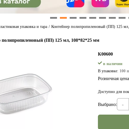
1
2
3
4
5
6
7
8
ластиковая упаковка и тара
/
Контейнер полипропиленовый (ПП) 125 мл,
 полипропиленовый (ПП) 125 мл, 108*82*25 мм
К00600
в наличии
В упаковке:
100 
Розничная цена
Доступно для пок
-
Выбрано: