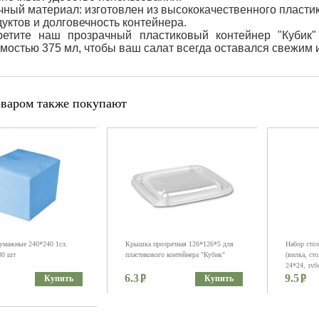
ный материал: изготовлен из высококачественного пласт
уктов и долговечность контейнера.
ретите наш прозрачный пластиковый контейнер "Кубик
мостью 375 мл, чтобы ваш салат всегда оставался свежим 
оваром также покупают
умажные 240*240 1сл.
Крышка прозрачная 126*126*5 для
Набор сто
00 шт
пластикового контейнера "Кубик"
(вилка, ст
24*24, зуб
6.3
9.5
Купить
Купить