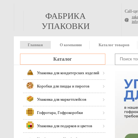
Call-ц
ФАБРИКА
zak
inf
УПАКОВКИ
Главная
О компании
Каталог товаров
Каталог
Упаковка для кондитерских изделий
Коробки для пиццы и пирогов
Упаковка для маркетплейсов
Гофротара, Гофрокоробки
Упаковка для подарков и цветов