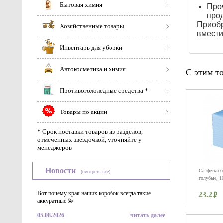
Бытовая химия
Проч
прод
Приоб
Хозяйственные товары
вмести
Инвентарь для уборки
Автокосметика и химия
С этим т
Противогололедные средства *
Товары по акции
* Срок поставки товаров из разделов,
отмеченных звездочкой, уточняйте у
менеджеров
Новости
Салфетки б
(смотреть всё)
голубые, 1
Вот почему края наших коробок всегда такие
23.2
аккуратные 💫
05.08.2026
читать далее