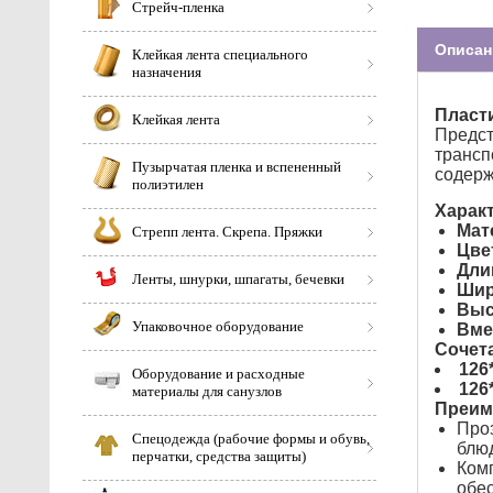
Стрейч-пленка
Описан
Клейкая лента специального
назначения
Пласти
Клейкая лента
Предст
трансп
Пузырчатая пленка и вспененный
содерж
полиэтилен
Характ
Мат
Стрепп лента. Скрепа. Пряжки
Цве
Дли
Ленты, шнурки, шпагаты, бечевки
Шир
Выс
Упаковочное оборудование
Вме
Сочет
126
Оборудование и расходные
126
материалы для санузлов
Преим
Проз
Спецодежда (рабочие формы и обувь,
блюд
перчатки, средства защиты)
Комп
обес