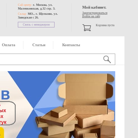
Call-центр:
г. Москва, ул.
Мой кабинет.
Маленковская, д.32 стр. 3.
Зарегистрироваться
Склад:
МО., г. Щелково, ул.
Войти на сайт
Заводская с 26.
Связь с менеджером
Корзина пуста
Оплата
Статьи
Контакты