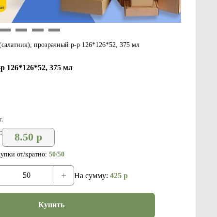
9
10
11
12
(салатник), прозрачный р-р 126*126*52, 375 мл
р 126*126*52, 375 мл
.
:
8.50
р
упки от/кратно:
50/50
+
На сумму:
425
р
Купить