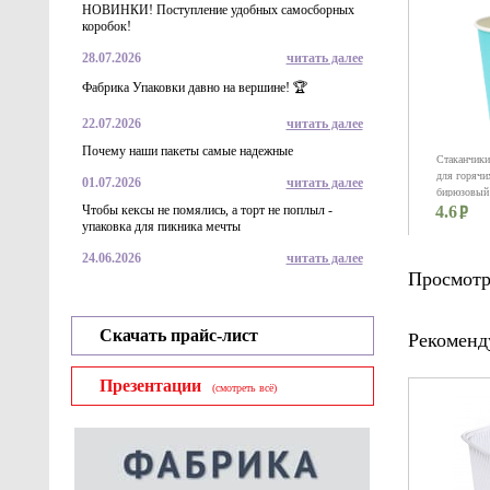
НОВИНКИ! Поступление удобных самосборных
коробок!
28.07.2026
читать далее
Фабрика Упаковки давно на вершине! 🏆
22.07.2026
читать далее
Почему наши пакеты самые надежные
Стаканчики
для горячи
01.07.2026
читать далее
бирюзовый
Чтобы кексы не помялись, а торт не поплыл -
4.6
упаковка для пикника мечты
24.06.2026
читать далее
Просмотр
Скачать прайс-лист
Рекоменд
Презентации
(смотреть всё)