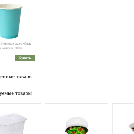
 бумажные однослойные
х напитков, 300мл
Купить
енные товары
уемые товары