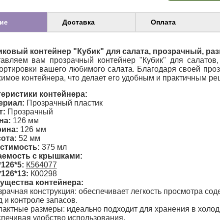
ие
Доставка
Оплата
ковый контейнер "Кубик" для салата, прозрачный, раз
авляем вам прозрачный контейнер "Кубик" для салатов,
ортировки вашего любимого салата. Благодаря своей проз
имое контейнера, что делает его удобным и практичным ре
еристики контейнера:
ериал:
Прозрачный пластик
т:
Прозрачный
на:
126 мм
ина:
126 мм
ота:
52 мм
стимость:
375 мл
аемость с крышками:
*126*5:
К564077
*126*13:
К00298
ущества контейнера:
рачная конструкция: обеспечивает легкость просмотра сод
 и контроле запасов.
актные размеры: идеально подходит для хранения в холоди
печивая удобство использования.