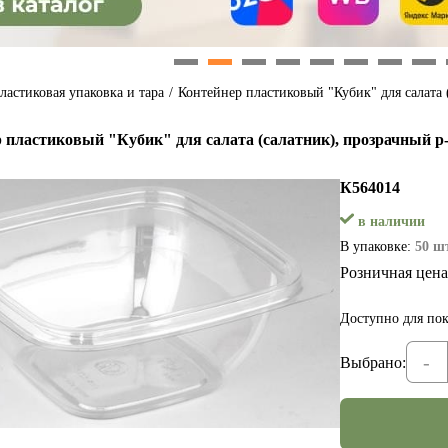
1
2
3
4
5
6
7
8
ластиковая упаковка и тара
/
Контейнер пластиковый "Кубик" для салата 
 пластиковый "Кубик" для салата (салатник), прозрачный р-
К564014
в наличии
В упаковке:
50 шт
Розничная цена
Доступно для пок
-
Выбрано: