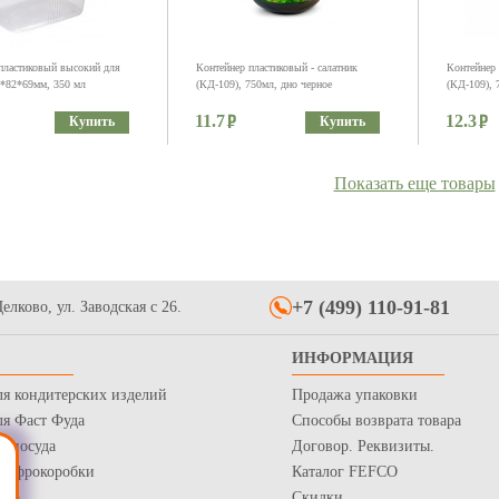
пластиковый высокий для
Контейнер пластиковый - салатник
Контейнер 
8*82*69мм, 350 мл
(КД-109), 750мл, дно черное
(КД-109), 
11.7
12.3
Купить
Купить
Показать еще товары
+7 (499) 110-91-81
елково, ул. Заводская с 26.
пластиковый для соуса
Форма Complement Квадрат
Крышка пл
ИНФОРМАЦИЯ
 (соусница), 30мл d-
50х50х45мм 50 мл PS, прозрачная
пластиково
ля кондитерских изделий
Продажа упаковки
12.6
2.65
Купить
Купить
ля Фаст Фуда
Способы возврата товара
я посуда
Договор. Реквизиты.
 Гофрокоробки
Каталог FEFCO
нка
Скидки