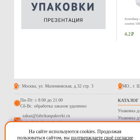
Контейнер 
салатов 10
4.2
г. Москва, ул. Маленковская, д.32 стр. 3
МО., г. Щ
Контейнер 
Пн-Пт: с 8:00 до 21:00
КАТАЛОГ
одноразовый
Сб-Вс: обработка заказов удаленно
50мм
Упаковка д
2.7
zakaz@fabrikaupakovki.ru
Упаковка д
info@fabrikaupakovki.ru
Одноразова
На сайте используются cookies. Продолжая
Гофротара,
2009 - 2026
ПТП Фабрика Упаковки
пользоваться сайтом, вы
подтверждаете своё согласие
Стрейч пле