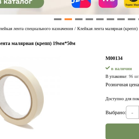
1
2
3
4
5
6
7
8
лейкая лента специального назначения
/
Клейкая лента малярная (крепп)
ента малярная (крепп) 19мм*50м
М00134
в наличии
В упаковке:
96 шт
Розничная цена
Доступно для пок
-
Выбрано: