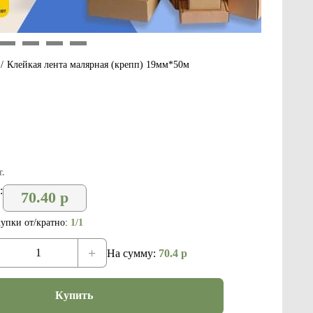
9
10
11
12
/
Клейкая лента малярная (крепп) 19мм*50м
.
:
70.40
р
упки от/кратно:
1/1
+
На сумму:
70.4
р
Купить