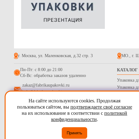
Клейкая лен
19мм*40м
55.9
г. Москва, ул. Маленковская, д.32 стр. 3
МО., г. Щ
Пн-Пт: с 8:00 до 21:00
КАТАЛОГ
Сб-Вс: обработка заказов удаленно
Упаковка д
zakaz@fabrikaupakovki.ru
Упаковка д
info@fabrikaupakovki.ru
Одноразова
На сайте используются cookies. Продолжая
Гофротара,
2009 - 2026
ПТП Фабрика Упаковки
пользоваться сайтом, вы
подтверждаете своё согласие
Стрейч пле
на их использование в соответствии с
политикой
Карта сайта
Бумага обе
конфиденциальности
.
Согласие на обработку персональных данных
Принять