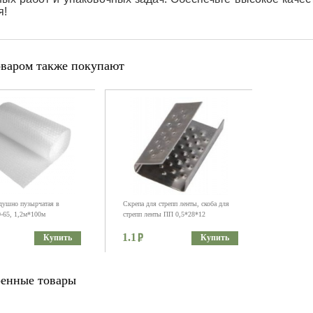
я!
оваром также покупают
душно пузырчатая в
Скрепа для стрепп ленты, скоба для
0-65, 1,2м*100м
стрепп ленты ПП 0,5*28*12
1.1
Купить
Купить
енные товары