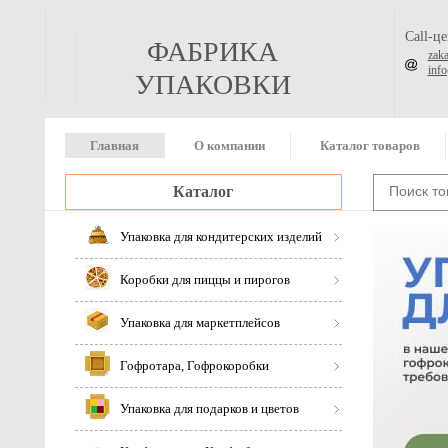
Call-ц
ФАБРИКА
zak
inf
УПАКОВКИ
Главная
О компании
Каталог товаров
Каталог
Упаковка для кондитерских изделий
Коробки для пиццы и пирогов
Упаковка для маркетплейсов
Гофротара, Гофрокоробки
Упаковка для подарков и цветов