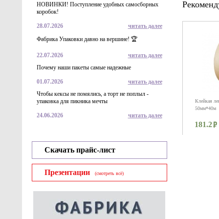
Рекоменд
НОВИНКИ! Поступление удобных самосборных
коробок!
28.07.2026
читать далее
Фабрика Упаковки давно на вершине! 🏆
22.07.2026
читать далее
Почему наши пакеты самые надежные
01.07.2026
читать далее
Чтобы кексы не помялись, а торт не поплыл -
упаковка для пикника мечты
Клейкая лен
50мм*40м
24.06.2026
читать далее
181.2
Скачать прайс-лист
Презентации
(смотреть всё)