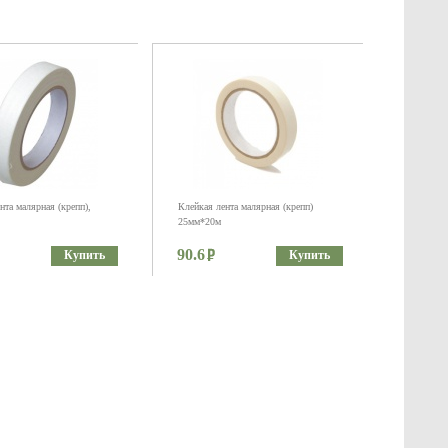
нта малярная (крепп),
Клейкая лента малярная (крепп)
25мм*20м
90.6
Купить
Купить