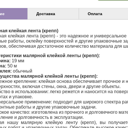
ие
Доставка
Оплата
ая клейкая лента (крепп)
ая клейкая лента (крепп) - это надежное и универсальное
ые работы, оклейку поверхностей и другие упаковочные за
ров, обеспечивая достаточное количество материала для ш
еристики малярной клейкой ленты (крепп):
ина:
19 мм
на:
50 м
клея:
обычный
ущества малярной клейкой ленты (крепп):
жное крепление: клейкая основа обеспечивает прочное и 
рхностях, включая стены, окна, двери и другие объекты.
ство в использовании: легко режется и наносится на повер
тах и упаковке.
ерсальное применение: подходит для широкого спектра ра
нтные работы и другие упаковочные задачи.
кое качество: изготовлена из прочного и долговечного м
ление и долговечность в эксплуатации.
ая нашу малярную клейкую ленту (крепп), вы получае
ых работ и упаковочных задач. Обеспечьте высокое качес