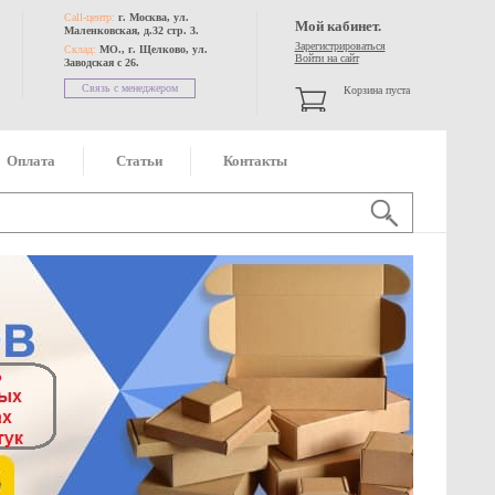
Call-центр:
г. Москва, ул.
Мой кабинет.
Маленковская, д.32 стр. 3.
Зарегистрироваться
Склад:
МО., г. Щелково, ул.
Войти на сайт
Заводская с 26.
Связь с менеджером
Корзина пуста
Оплата
Статьи
Контакты