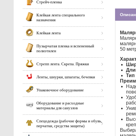
Стрейч-пленка
Описан
Клейкая лента специального
назначения
Малярн
Клейкая лента
Малярн
малярн
Пузырчатая пленка и вспененный
50 мет
полиэтилен
Характ
Стрепп лента. Скрепа. Пряжки
Шир
Дли
Тип 
Ленты, шнурки, шпагаты, бечевки
Преим
Наде
Упаковочное оборудование
пове
Удоб
рабо
Оборудование и расходные
материалы для санузлов
Унив
ремо
Высо
Спецодежда (рабочие формы и обувь,
креп
перчатки, средства защиты)
Выбир
малярн