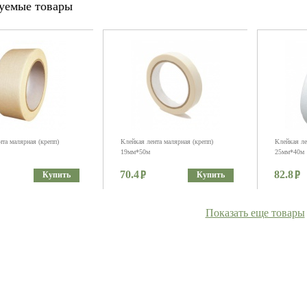
уемые товары
та малярная (крепп)
Клейкая лента малярная (крепп)
Клейкая ле
19мм*50м
25мм*40м
70.4
82.8
Купить
Купить
Показать еще товары