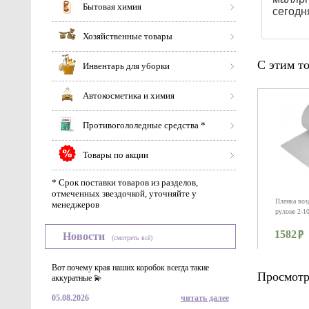
Бытовая химия
сегодн
Хозяйственные товары
С этим т
Инвентарь для уборки
Автокосметика и химия
Противогололедные средства *
Товары по акции
* Срок поставки товаров из разделов,
отмеченных звездочкой, уточняйте у
Пленка воз
менеджеров
рулоне 2-1
1582
Новости
(смотреть всё)
Вот почему края наших коробок всегда такие
Просмотр
аккуратные 💫
05.08.2026
читать далее