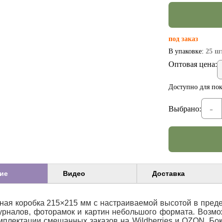
под заказ
В упаковке:
25 шт
Оптовая цена:
Доступно для пок
-
Выбрано:
ие
Видео
Доставка
ная коробка 215×215 мм с настраиваемой высотой в преде
журналов, фоторамок и картин небольшого формата. Возм
мплектации смешанных заказов на Wildberries и OZON. Бо