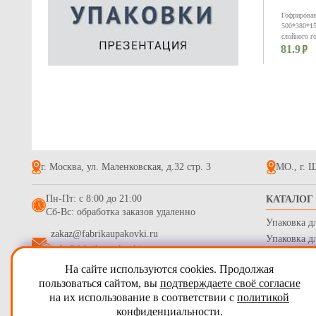
Гофрирован
500*380*15
слойного г
81.9
маркетплей
г. Москва, ул. Маленковская, д.32 стр. 3
МО., г. Щ
Курьерский
Пн-Пт: с 8:00 до 21:00
КАТАЛОГ
кармана ПВ
Сб-Вс: обработка заказов удаленно
Упаковка д
1.4
zakaz@fabrikaupakovki.ru
Упаковка д
info@fabrikaupakovki.ru
Одноразова
На сайте используются cookies. Продолжая
Гофротара,
2009 - 2026
ПТП Фабрика Упаковки
пользоваться сайтом, вы
подтверждаете своё согласие
Стрейч пле
на их использование в соответствии с
политикой
Карта сайта
Бумага обе
конфиденциальности
.
Согласие на обработку персональных данных