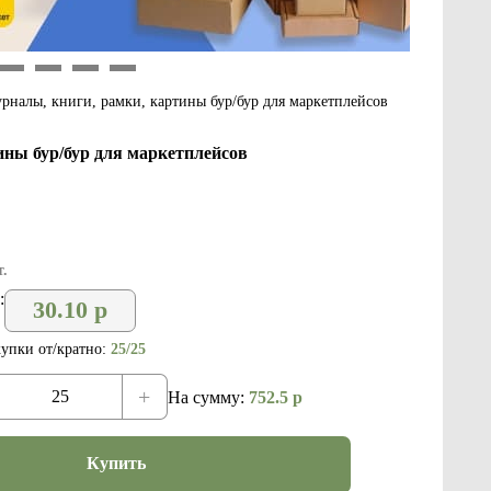
9
10
11
12
рналы, книги, рамки, картины бур/бур для маркетплейсов
ины бур/бур для маркетплейсов
.
:
30.10
р
упки от/кратно:
25/25
+
На сумму:
752.5
р
Купить