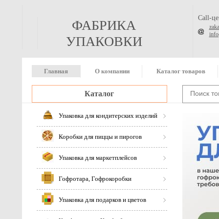
Call-ц
ФАБРИКА
zak
inf
УПАКОВКИ
Главная
О компании
Каталог товаров
Каталог
Упаковка для кондитерских изделий
Коробки для пиццы и пирогов
Упаковка для маркетплейсов
Гофротара, Гофрокоробки
Упаковка для подарков и цветов