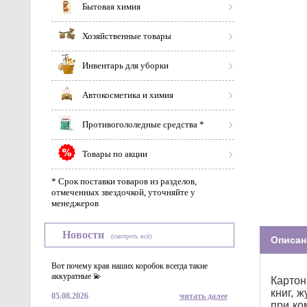
Бытовая химия
Хозяйственные товары
Инвентарь для уборки
Автокосметика и химия
Противогололедные средства *
Товары по акции
* Срок поставки товаров из разделов,
отмеченных звездочкой, уточняйте у
менеджеров
Новости
(смотреть всё)
Описан
Вот почему края наших коробок всегда такие
аккуратные 💫
Картон
книг, 
05.08.2026
читать далее
при ко