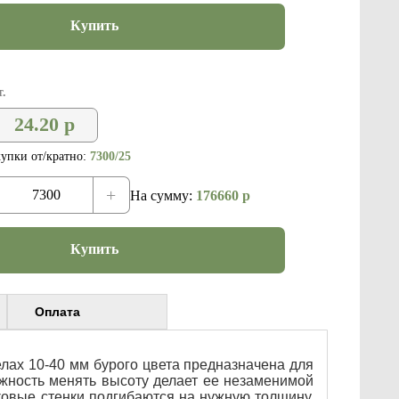
Купить
.
24.20
р
упки от/кратно:
7300/25
+
На сумму:
176660
р
Купить
Оплата
лах 10-40 мм бурого цвета предназначена для
ожность менять высоту делает ее незаменимой
ковые стенки подгибаются на нужную толщину,