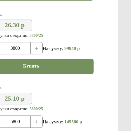
.
26.30
р
упки от/кратно:
3800/25
+
На сумму:
99940
р
Купить
.
25.10
р
упки от/кратно:
5800/25
+
На сумму:
145580
р