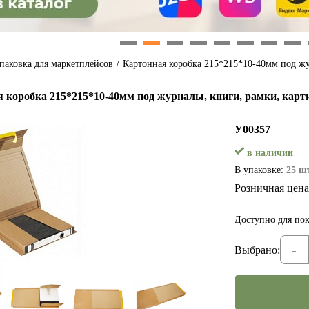
1
2
3
4
5
6
7
8
паковка для маркетплейсов
/
Картонная коробка 215*215*10-40мм под жу
 коробка 215*215*10-40мм под журналы, книги, рамки, карт
У00357
в наличии
В упаковке:
25 шт
Розничная цена
Доступно для пок
-
Выбрано: