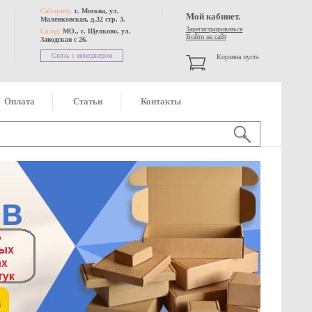
Call-центр:
г. Москва, ул.
Мой кабинет.
Маленковская, д.32 стр. 3.
Зарегистрироваться
Склад:
МО., г. Щелково, ул.
Войти на сайт
Заводская с 26.
Связь с менеджером
Корзина пуста
Оплата
Статьи
Контакты