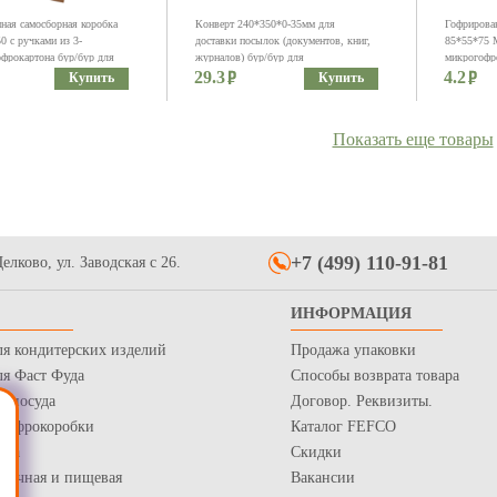
ная самосборная коробка
Конверт 240*350*0-35мм для
Гофрирован
0 с ручками из 3-
доставки посылок (документов, книг,
85*55*75 
офрокартона бур/бур для
журналов) бур/бур для
микрогофр
сов
29.3
маркетплейсов
4.2
маркетплей
Купить
Купить
Показать еще товары
+7 (499) 110-91-81
елково, ул. Заводская с 26.
 пакет 100*150+40 без
Курьерский пакет 170*240+40 без
Матовый па
ИНФОРМАЦИЯ
Д (50мкм)
кармана ПВД (50мкм)
бегунком 
ля кондитерских изделий
Продажа упаковки
2.25
10.3
Купить
Купить
ля Фаст Фуда
Способы возврата товара
я посуда
Договор. Реквизиты.
 Гофрокоробки
Каталог FEFCO
нка
Скидки
рточная и пищевая
Вакансии