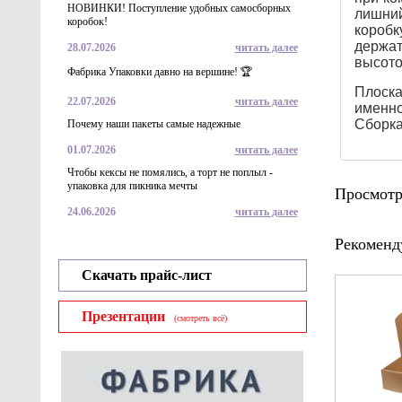
НОВИНКИ! Поступление удобных самосборных
лишний
коробок!
коробк
держат
28.07.2026
читать далее
высото
Фабрика Упаковки давно на вершине! 🏆
Плоска
22.07.2026
читать далее
именно
Сборка
Почему наши пакеты самые надежные
01.07.2026
читать далее
Чтобы кексы не помялись, а торт не поплыл -
упаковка для пикника мечты
Просмотр
24.06.2026
читать далее
Рекоменд
Скачать прайс-лист
Презентации
(смотреть всё)