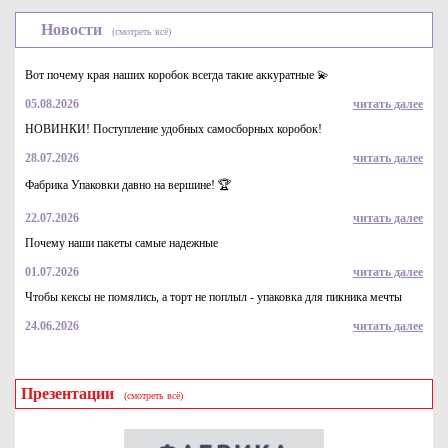
Новости
(смотреть всё)
Вот почему края наших коробок всегда такие аккуратные 💫
05.08.2026
читать далее
НОВИНКИ! Поступление удобных самосборных коробок!
28.07.2026
читать далее
Гофрокороб 185*185*100 4-х клапанный из 3-х слойного
гофрокартона бур/бур
Фабрика Упаковки давно на вершине! 🏆
11.3
Купить
22.07.2026
читать далее
Почему наши пакеты самые надежные
01.07.2026
читать далее
Чтобы кексы не помялись, а торт не поплыл - упаковка для пикника мечты
24.06.2026
читать далее
Презентации
(смотреть всё)
Гофрокороб 600*400*400 (96 л) 4-х клапанный бур/бур