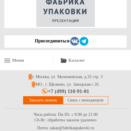
81.8
Купить
Присоединиться
Меню
Каталог
Гофрированная коробка 425*330*120 самосборная из 3-х
слойного гофрокартона бел/бур для маркетплейсов
г. Москва, ул. Маленковская, д.32 стр. 3
47.9
Купить
МО., г. Щелково, ул. Заводская с 26.
+7 (499) 110-91-81
Заказать звонок
Связь с менеджером
Часы работы:
Пн-Пт: с 8:00 до 21:00
Сб-Вс: обработка заказов удаленно
Почта:
zakaz@fabrikaupakovki.ru