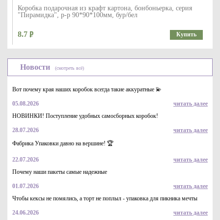
Коробка подарочная из крафт картона, бонбоньерка, серия
"Пирамидка", р-р 90*90*100мм, бур/бел
8.7
Купить
Новости
(смотреть всё)
Вот почему края наших коробок всегда такие аккуратные 💫
05.08.2026
читать далее
НОВИНКИ! Поступление удобных самосборных коробок!
28.07.2026
читать далее
Коробка для торта 290*290*160 мм с круговым окном, серии
"Fupeco RWinCakeBox" Премиум, бур/бур
Фабрика Упаковки давно на вершине! 🏆
113.3
Купить
22.07.2026
читать далее
Почему наши пакеты самые надежные
01.07.2026
читать далее
Чтобы кексы не помялись, а торт не поплыл - упаковка для пикника мечты
24.06.2026
читать далее