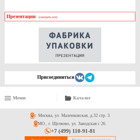
Презентации
(смотреть всё)
Крышка для коробки для доставки букетов, из гофрокартона
бел/бур, р-р 300*300
26.2
Купить
Присоединиться
Меню
Каталог
Коробка для бутылки с круговым окном самосборная
Премиум 110*110*320мм из микрогофрокартона, бур/бур
г. Москва, ул. Маленковская, д.32 стр. 3
40.7
Купить
МО., г. Щелково, ул. Заводская с 26.
+7 (499) 110-91-81