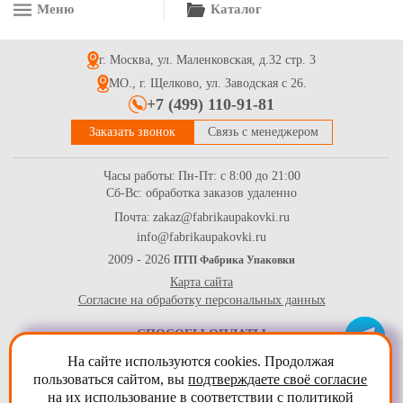
Меню
Каталог
Пакет ( конверт) из трехслойной воздушно пузырчатой
пленки 3-10-75, 350*400+50
г. Москва, ул. Маленковская, д.32 стр. 3
15.7
Купить
МО., г. Щелково, ул. Заводская с 26.
+7 (499) 110-91-81
Заказать звонок
Связь с менеджером
Часы работы:
Пн-Пт: с 8:00 до 21:00
Сб-Вс: обработка заказов удаленно
Почта:
zakaz@fabrikaupakovki.ru
info@fabrikaupakovki.ru
Полиэтилен вспененный в рулоне, 1,05м*50м, 2мм
2009 - 2026
ПТП Фабрика Упаковки
Карта сайта
1490
Купить
Согласие на обработку персональных данных
СПОСОБЫ ОПЛАТЫ
На сайте используются cookies. Продолжая
пользоваться сайтом, вы
подтверждаете своё согласие
на их использование в соответствии с
политикой