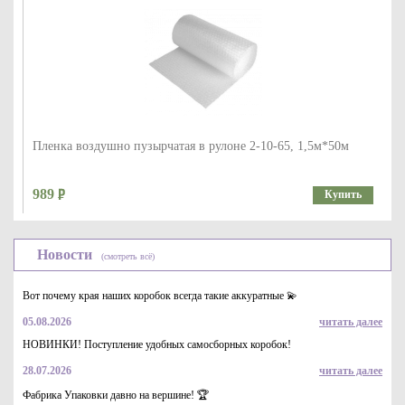
Пленка воздушно пузырчатая в рулоне 2-10-65, 1,5м*50м
989
Купить
Новости
(смотреть всё)
Вот почему края наших коробок всегда такие аккуратные 💫
05.08.2026
читать далее
НОВИНКИ! Поступление удобных самосборных коробок!
28.07.2026
читать далее
Пакет (конверт) из воздушно пузырчатой пленки 3-10-65,
100*150
Фабрика Упаковки давно на вершине! 🏆