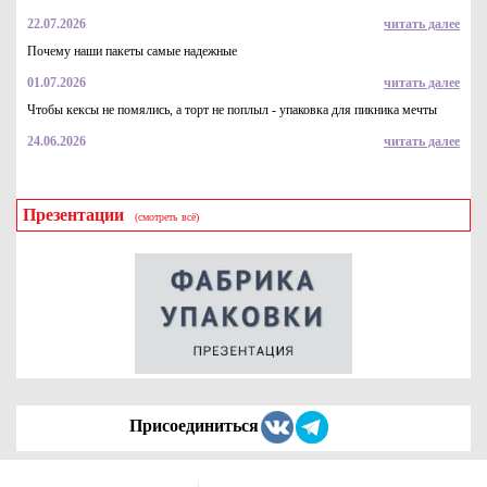
5.8
Купить
22.07.2026
читать далее
Почему наши пакеты самые надежные
01.07.2026
читать далее
Чтобы кексы не помялись, а торт не поплыл - упаковка для пикника мечты
24.06.2026
читать далее
Презентации
(смотреть всё)
Пакет из трехслойной воздушно пузырчатой пленки 3-10-75,
350*360
14.6
Купить
Присоединиться