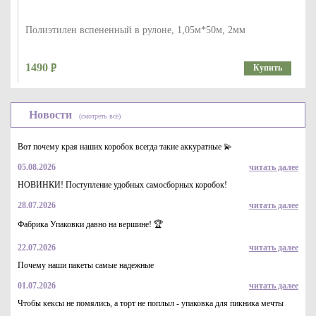
Полиэтилен вспененный в рулоне, 1,05м*50м, 2мм
1490
Купить
Новости
(смотреть всё)
Вот почему края наших коробок всегда такие аккуратные 💫
05.08.2026
читать далее
НОВИНКИ! Поступление удобных самосборных коробок!
28.07.2026
читать далее
Полиэтилен вспененный в рулоне 1,05*25, 8 мм
Фабрика Упаковки давно на вершине! 🏆
2513
Купить
22.07.2026
читать далее
Почему наши пакеты самые надежные
01.07.2026
читать далее
Чтобы кексы не помялись, а торт не поплыл - упаковка для пикника мечты