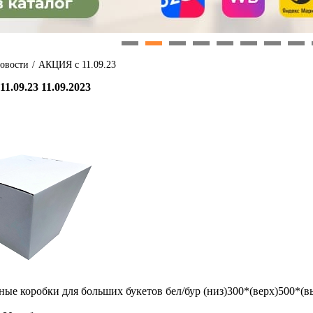
1
2
3
4
5
6
7
8
овости
/
АКЦИЯ с 11.09.23
1.09.23 11.09.2023
ные коробки для больших букетов бел/бур (низ)300*(верх)500*