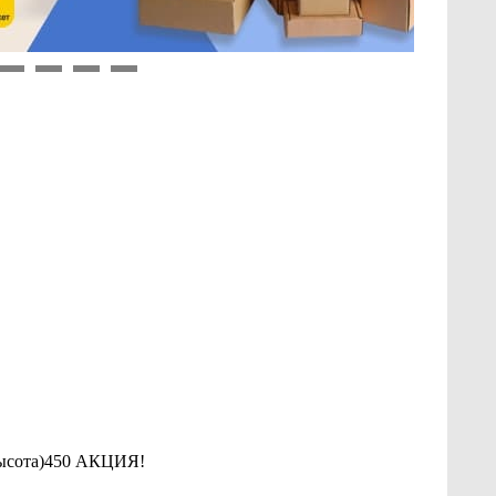
9
10
11
12
(высота)450 АКЦИЯ!