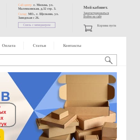
Call-центр:
г. Москва, ул.
Мой кабинет.
Маленковская, д.32 стр. 3.
Зарегистрироваться
Склад:
МО., г. Щелково, ул.
Войти на сайт
Заводская с 26.
Связь с менеджером
Корзина пуста
Оплата
Статьи
Контакты