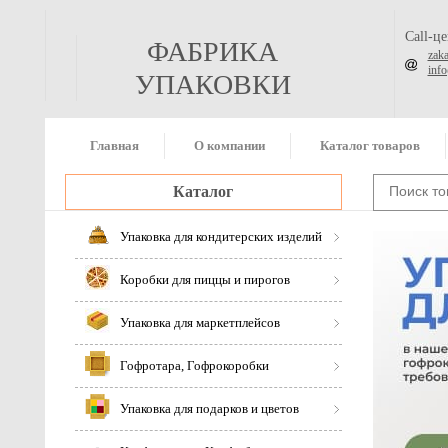
Call-ц
ФАБРИКА
zak
inf
УПАКОВКИ
Главная
О компании
Каталог товаров
Каталог
Упаковка для кондитерских изделий
Коробки для пиццы и пирогов
Упаковка для маркетплейсов
Гофротара, Гофрокоробки
Упаковка для подарков и цветов