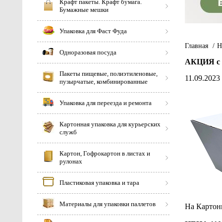
Крафт пакеты. Крафт бумага.
Бумажные мешки
Упаковка для Фаст Фуда
Главная
/
Н
Одноразовая посуда
АКЦИЯ с 1
Пакеты пищевые, полиэтиленовые,
11.09.2023
пузырчатые, комбинированные
Упаковка для переезда и ремонта
Картонная упаковка для курьерских
служб
Картон, Гофрокартон в листах и
рулонах
Пластиковая упаковка и тара
Материалы для упаковки паллетов
На Картон