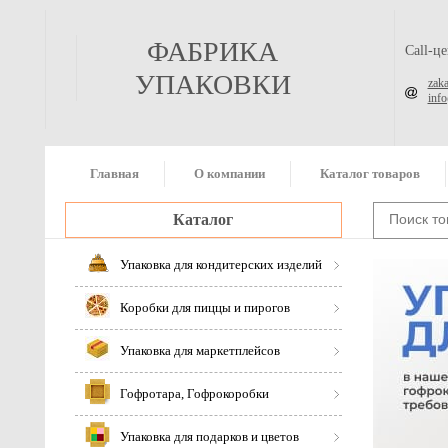
ФАБРИКА
Call-ц
УПАКОВКИ
zak
inf
Главная
О компании
Каталог товаров
Каталог
Упаковка для кондитерских изделий
Коробки для пиццы и пирогов
Упаковка для маркетплейсов
Гофротара, Гофрокоробки
Упаковка для подарков и цветов