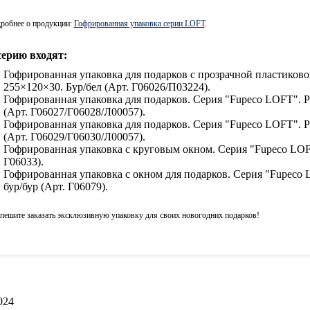
робнее о продукции:
Гофрированная упаковка серии LOFT
.
серию входят:
Гофрированная упаковка для подарков с прозрачной пластиков
255×120×30. Бур/бел (Арт. Г06026/П03224).
Гофрированная упаковка для подарков. Серия "Fupeco LOFT". Р
(Арт. Г06027/Г06028/Л00057).
Гофрированная упаковка для подарков. Серия "Fupeco LOFT". Р
(Арт. Г06029/Г06030/Л00057).
Гофрированная упаковка с круговым окном. Серия "Fupeco LOFT
Г06033).
Гофрированная упаковка с окном для подарков. Серия "Fupeco 
бур/бур (Арт. Г06079).
пешите заказать эксклюзивную упаковку для своих новогодних подарков!
024