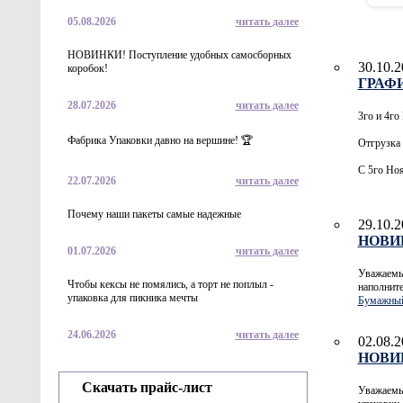
05.08.2026
читать далее
НОВИНКИ! Поступление удобных самосборных
30.10.2
коробок!
ГРАФИ
28.07.2026
читать далее
3го и 4го
Фабрика Упаковки давно на вершине! 🏆
Отгрузка 
С 5го Ноя
22.07.2026
читать далее
Почему наши пакеты самые надежные
29.10.2
НОВИН
01.07.2026
читать далее
Уважаемы
Чтобы кексы не помялись, а торт не поплыл -
наполнит
упаковка для пикника мечты
Бумажный
24.06.2026
читать далее
02.08.2
НОВИНК
Скачать прайс-лист
Уважаемые