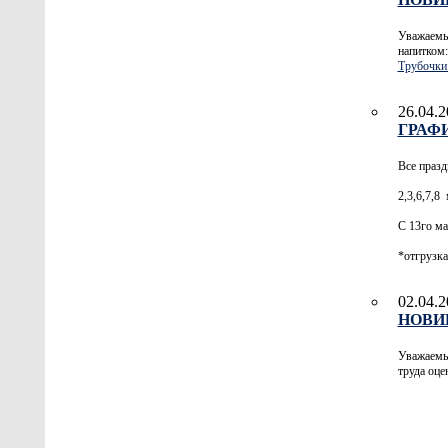
Уважаемые
напитком:
Трубочки 
26.04.2
ГРАФИ
Все празд
2,3,6,7,8
С 13го ма
*отгрузка
02.04.2
НОВИН
Уважаемые
труда оце