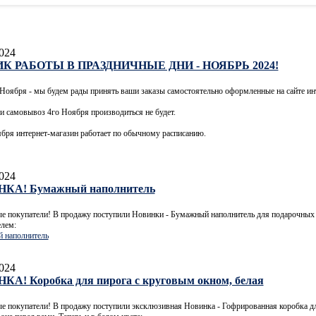
024
К РАБОТЫ В ПРАЗДНИЧНЫЕ ДНИ - НОЯБРЬ 2024!
 Ноября - мы будем рады принять ваши заказы самостоятельно оформленные на сайте ин
и самовывоз 4го Ноября производиться не будет.
бря интернет-магазин работает по обычному расписанию.
024
КА! Бумажный наполнитель
е покупатели! В продажу поступили Новинки - Бумажный наполнитель для подарочных 
елем:
 наполнитель
024
А! Коробка для пирога с круговым окном, белая
 покупатели! В продажу поступили эксклюзивная Новинка - Гофрированная коробка дл