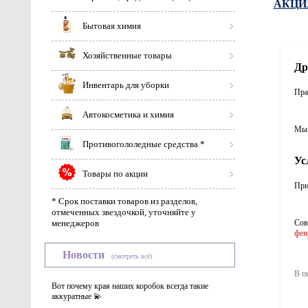
АКЦИЯ!
Бытовая химия
Хозяйственные товары
Др
Инвентарь для уборки
Пра
Автокосметика и химия
Мы 
Противогололедные средства *
Ус
Товары по акции
При
* Срок поставки товаров из разделов,
отмеченных звездочкой, уточняйте у
менеджеров
Сов
фев
Новости
(смотреть всё)
В п
Вот почему края наших коробок всегда такие
аккуратные 💫