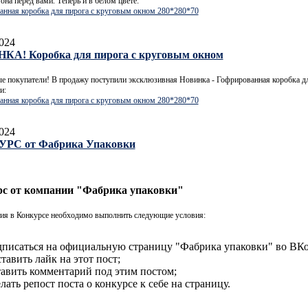
 она перед вами. Теперь и в белом цвете:
анная коробка для пирога с круговым окном 280*280*70
024
КА! Коробка для пирога с круговым окном
 покупатели! В продажу поступили эксклюзивная Новинка - Гофрированная коробка дл
и:
анная коробка для пирога с круговым окном 280*280*70
024
РС от Фабрика Упаковки
с от компании "Фабрика упаковки"
тия в Конкурсе необходимо выполнить следующие условия:
писаться на официальную страницу "Фабрика упаковки" во ВКо
тавить лайк на этот пост;
авить комментарий под этим постом;
лать репост поста о конкурсе к себе на страницу.