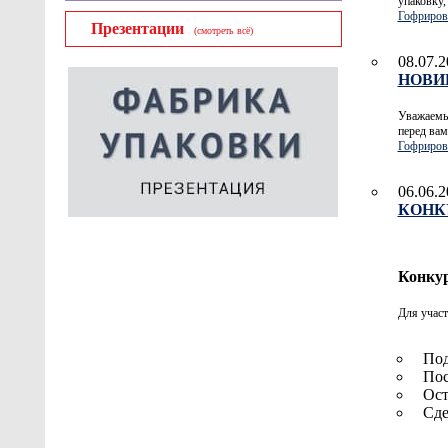
упаковку,
Гофриров
Презентации
(смотреть всё)
08.07.2
НОВИН
Уважаемые
перед вам
Гофриров
06.06.2
КОНКУ
Конкур
Для учас
Под
Пос
Ост
Сде