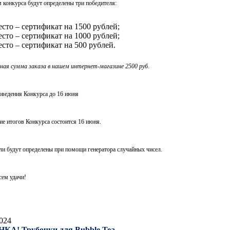
 конкурса будут определены три победителя:
есто – сертификат на 1500 рублей;
есто – сертификат на 1000 рублей;
есто – сертификат на 500 рублей.
ная сумма заказа в нашем интернет-магазине 2500 руб.
оведения Конкурса до 16 июня
е итогов Конкурса состоится 16 июня.
и будут определены при помощи генератора случайных чисел.
ем удачи!
024
КА! Трубочки для Bubble Tea