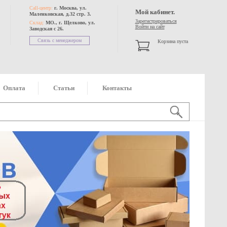
Call-центр:
г. Москва, ул.
Мой кабинет.
Маленковская, д.32 стр. 3.
Зарегистрироваться
Склад:
МО., г. Щелково, ул.
Войти на сайт
Заводская с 26.
Связь с менеджером
Корзина пуста
Оплата
Статьи
Контакты