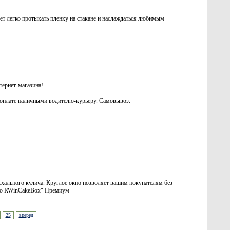
т легко протыкать пленку на стакане и наслаждаться любимым
тернет-магазина!
ри оплате наличными водителю-курьеру. Самовывоз.
схального кулича. Круглое окно позволяет вашим покупателям без
peco RWinCakeBox" Премиум
25
вперед