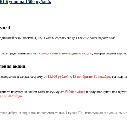
 Купон на 1500 рублей.
узья!
здничный сезон наступил, и мы хотим сделать его для вас еще более радостным!
рады представить вам нашу
специальную новогоднюю акцию
, которая согреет сердц
ловия акции:
 оформления заказа на сумму от
15.000 рублей
, с
15 ноября по 31 декабря
, вы получа
ершите покупку на нашем сайте на сумму от
15.000 рублей
и получите купон на следую
рале 2025 года
.
ериод действия акции можно получить только 1 купон. При использовании купона, вы мо