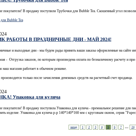
 покупатели! В продажу поступили Трубочки для Bubble Tea. Скошенный угол позволяе
для Bubble Tea
024
К РАБОТЫ В ПРАЗДНИЧНЫЕ ДНИ - МАЙ 2024!
ничные и выходные дни - мы будем рады принять ваши заказы оформленные на сайте ин
 мая - Отгрузка заказов, по которым произведена оплата по безналичному расчету и п
я наш магазин работает в обычном режиме.
 производится только после зачисления денежных средств на расчетный счет продавца.
024
КА! Упаковка для кулича
 покупатели! В продажу поступила Упаковка для кулича - премиальное решение для па
нить изделие. Упаковка для кулича р-р 140*140*160 мм с круговым окном, серия "Fu
...
назад
1
2
3
4
5
6
7
24