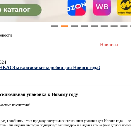
1
2
3
4
5
6
7
8
овости
Новости
024
КА! Эксклюзивные коробки для Нового года!
склюзивная упаковка к Новому году
жаемые покупатели!
рады сообщить, что в продажу поступила эксклюзивная упаковка для Нового года — се
тона. Эти изделия выгодно подчеркнут ваш подарок и выделят его на фоне других презен