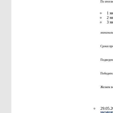
По итогам
1 м
2 м
3 м
минималь
Сроки пр
Подведени
Победител
Желаем вс
29.05.2
НОВИН