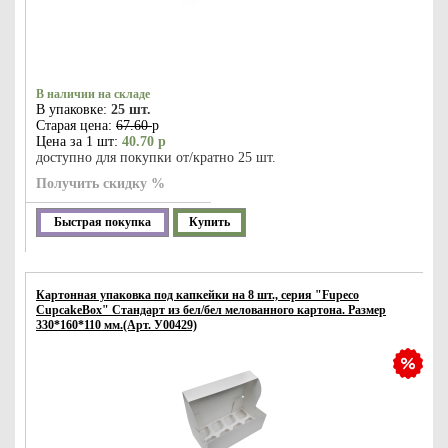
В наличии на складе
В упаковке:
25 шт.
Старая цена:
67.60
р
Цена за 1 шт:
40.70 р
доступно для покупки от/кратно 25 шт.
Получить скидку %
Быстрая покупка
Купить
Картонная упаковка под капкейки на 8 шт., серия "Fupeco
CupcakeBox" Стандарт из бел/бел мелованного картона. Размер
330*160*110 мм.(Арт. У00429)