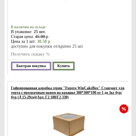
В наличии на складе
В упаковке:
25 шт.
Старая цена:
45.00
р
Цена за 1 шт:
30.50 р
доступно для покупки от/кратно 25 шт.
Получить скидку %
Быстрая покупка
Купить
Гофрированная коробка серии "Fupeco WinCakeBox" Стандарт для
торта c прозрачным окном на крышке 300*300*190 от 1 до 3кг бур/
бур (Д 15-29см)(Арт. Г2 108/Г2 330)