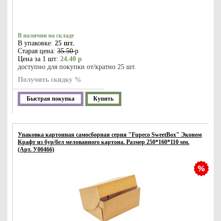
В наличии на складе
В упаковке:
25 шт.
Старая цена:
35.50
р
Цена за 1 шт:
24.40 р
доступно для покупки от/кратно 25 шт.
Получить скидку %
Быстрая покупка
Купить
Упаковка картонная самосборная серия "Fupeco SweetBox" Эконом
Крафт из бур/бел мелованного картона. Размер 250*160*110 мм.
(Арт. У00466)