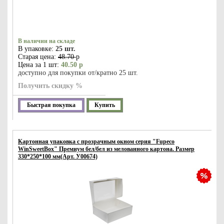
В наличии на складе
В упаковке:
25 шт.
Старая цена:
48.70
р
Цена за 1 шт:
40.50 р
доступно для покупки от/кратно 25 шт.
Получить скидку %
Быстрая покупка
Купить
Картонная упаковка с прозрачным окном серия "Fupeco
WinSweetBox" Премиум бел/бел из мелованного картона. Размер
330*250*100 мм(Арт. У00674)