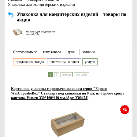
Упаковка для кондитерских изделий
Упаковка для кондитерских изделий – товары по
акции
Упаковка для кондитерских
изделий (23)
Сортировать по:
типу товара
цене
наличию
продажа со склада
изготовим на заказ
услуги
1
2
вперед
все сразу
Картонная упаковка с прозрачным окном серия "Fupeco
WinCupcakeBox" Стандарт под капкейки на 8 шт, из бур/бел крафт
картона. Размер 330*160*110 мм.(Арт. У00474)