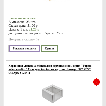
В наличии на складе
В упаковке:
25 шт.
Старая цена:
21.20
р
Цена за 1 шт:
21.20 р
доступно для покупки от/кратно 25 шт.
Получить скидку %
Быстрая покупка
Купить
Картонная упаковка с боковым и верхним окном серия "Fupeco
WinSweetBox" Стандарт бел/бел из картона. Размер 158*158*97
мм(Арт. У02051)