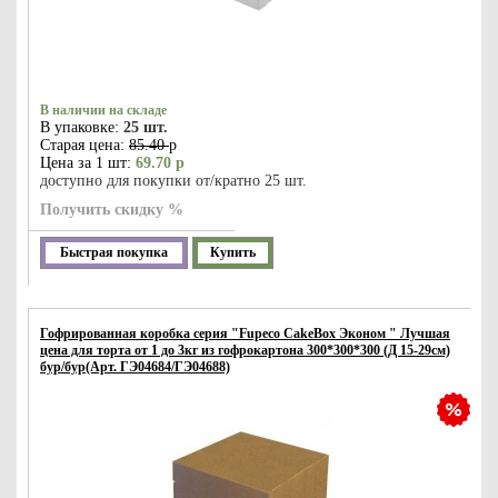
В наличии на складе
В упаковке:
25 шт.
Старая цена:
85.40
р
Цена за 1 шт:
69.70 р
доступно для покупки от/кратно 25 шт.
Получить скидку %
Быстрая покупка
Купить
Гофрированная коробка серия "Fupeco CakeBox Эконом " Лучшая
цена для торта от 1 до 3кг из гофрокартона 300*300*300 (Д 15-29см)
бур/бур(Арт. ГЭ04684/ГЭ04688)