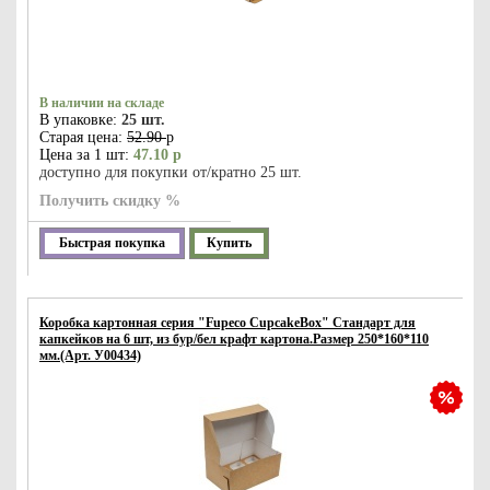
В наличии на складе
В упаковке:
25 шт.
Старая цена:
52.90
р
Цена за 1 шт:
47.10 р
доступно для покупки от/кратно 25 шт.
Получить скидку %
Быстрая покупка
Купить
Коробка картонная серия "Fupeco CupcakeBox" Стандарт для
капкейков на 6 шт, из бур/бел крафт картона.Размер 250*160*110
мм.(Арт. У00434)