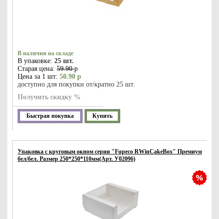
В наличии на складе
В упаковке:
25 шт.
Старая цена:
59.90
р
Цена за 1 шт:
50.90 р
доступно для покупки от/кратно 25 шт.
Получить скидку %
Быстрая покупка
Купить
Упаковка с круговым окном серии "Fupeco RWinCakeBox" Премиум
бел/бел. Размер 250*250*110мм(Арт. У02096)