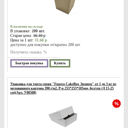
В наличии на складе
В упаковке:
200 шт.
Старая цена:
16.10
р
Цена за 1 шт:
11.60 р
доступно для покупки от/кратно 200 шт.
Получить скидку %
Быстрая покупка
Купить
Упаковка для торта серия "Fupeco CakeBox Эконом" от 1 до 3 кг из
мелованного картона 390 г/м2. Р-р 255*255*105мм, бел/сер (Д 15-25
см)(Арт. У00508)