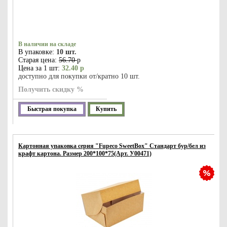
В наличии на складе
В упаковке:
10 шт.
Старая цена:
56.70
р
Цена за 1 шт:
32.40 р
доступно для покупки от/кратно 10 шт.
Получить скидку %
Быстрая покупка
Купить
Картонная упаковка серия "Fupeco SweetBox" Стандарт бур/бел из
крафт картона. Размер 200*100*75(Арт. У00471)