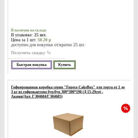
В наличии на складе
В упаковке:
25 шт.
Цена за 1 шт:
50.20 р
доступно для покупки от/кратно 25 шт.
Получить скидку %
Быстрая покупка
Купить
Гофрированная коробка серия "Fupeco CakeBox" для торта от 1 до
3 кг из гофрокартона бур/бур 300*300*190 (Д 15-29см) -
Акция(Арт. ГЭ04684/ГЭ04685)