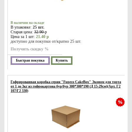
В наличии на складе
В упаковке:
25 шт.
Старая цена:
32.90
р
Цена за 1 шт:
21.40 р
доступно для покупки от/кратно 25 шт.
Получить скидку %
Быстрая покупка
Купить
Гофрированная коробка серии "Fupeco CakeBox" Эконом для торта
от 1 до 3кг из гофрокартона бур/бур 300*300*190 (Д 15-29см)(Арт. Г2
107/Г2 330)