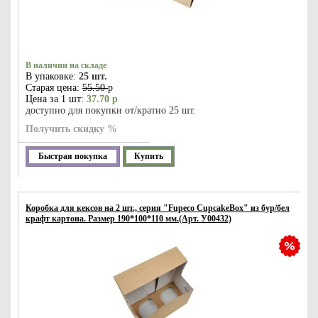
В наличии на складе
В упаковке:
25 шт.
Старая цена:
55.50
р
Цена за 1 шт:
37.70 р
доступно для покупки от/кратно 25 шт.
Получить скидку %
Быстрая покупка
Купить
Коробка для кексов на 2 шт., серия "Fupeco CupcakeBox" из бур/бел
крафт картона. Размер 190*100*110 мм.(Арт. У00432)