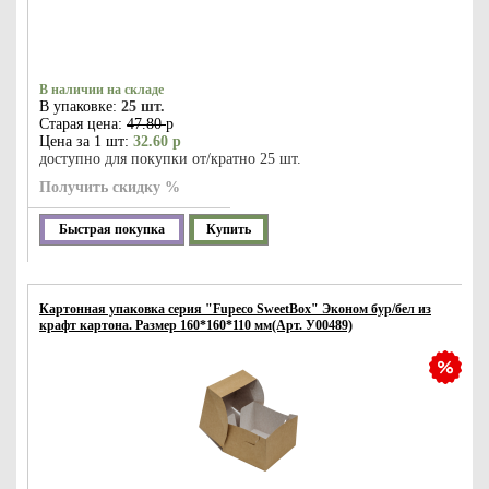
В наличии на складе
В упаковке:
25 шт.
Старая цена:
47.80
р
Цена за 1 шт:
32.60 р
доступно для покупки от/кратно 25 шт.
Получить скидку %
Быстрая покупка
Купить
Картонная упаковка серия "Fupeco SweetBox" Эконом бур/бел из
крафт картона. Размер 160*160*110 мм(Арт. У00489)