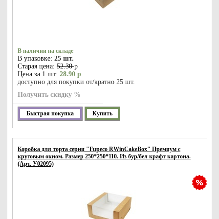
В наличии на складе
В упаковке:
25 шт.
Старая цена:
52.30
р
Цена за 1 шт:
28.90 р
доступно для покупки от/кратно 25 шт.
Получить скидку %
Быстрая покупка
Купить
Коробка для торта серии "Fupeco RWinCakeBox" Премиум с
круговым окном. Размер 250*250*110. Из бур/бел крафт картона.
(Арт. У02095)