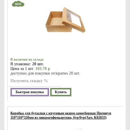
В наличии на складе
В упаковке:
20 шт.
Цена за 1 шт:
103.70 р
доступно для покупки от/кратно 20 шт.
Получить скидку %
Быстрая покупка
Купить
Коробка для бутылки с круговым окном самосборная Премиум
110*110*320мм из микрогофрокартона, бур/бур(Арт. К02033)