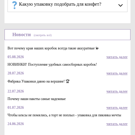
поверхность изображения, логотипа бренда добавят
Какую упаковку подобрать для конфет?
эстетичности и превратят тару в носитель рекламы.
Новости
(смотреть всё)
Вот почему края наших коробок всегда такие аккуратные 💫
05.08.2026
читать далее
НОВИНКИ! Поступление удобных самосборных коробок!
28.07.2026
читать далее
Фабрика Упаковки давно на вершине! 🏆
22.07.2026
читать далее
Почему наши пакеты самые надежные
01.07.2026
читать далее
Чтобы кексы не помялись, а торт не поплыл - упаковка для пикника мечты
Типы коробок с окном
24.06.2026
читать далее
«Фабрика Упаковки» предлагает индивидуальным
предпринимателям, сувенирным магазинам, большим и