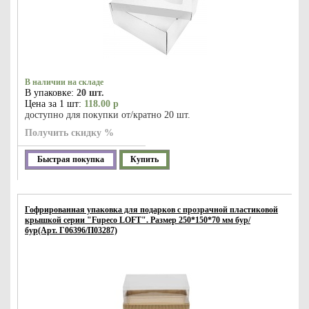
В наличии на складе
В упаковке:
20 шт.
Цена за 1 шт:
118.00 р
доступно для покупки от/кратно 20 шт.
Получить скидку %
Быстрая покупка
Купить
Гофрированная упаковка для подарков с прозрачной пластиковой
крышкой серии "Fupeco LOFT". Размер 250*150*70 мм бур/
бур(Арт. Г06396/П03287)