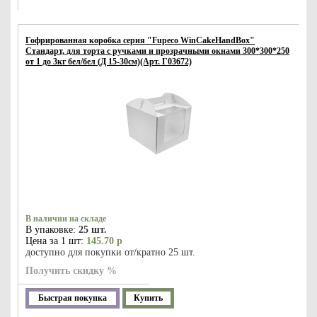
Гофрированная коробка серия "Fupeco WinCakeHandBox"
Стандарт, для торта c ручками и прозрачными окнами 300*300*250
от 1 до 3кг бел/бел (Д 15-30см)(Арт. Г03672)
В наличии на складе
В упаковке:
25 шт.
Цена за 1 шт:
145.70 р
доступно для покупки от/кратно 25 шт.
Получить скидку %
Быстрая покупка
Купить