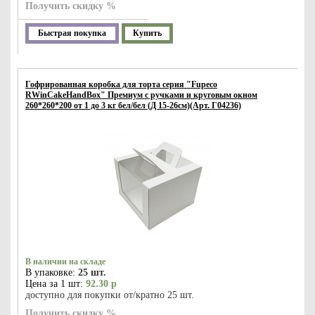
Получить скидку %
Быстрая покупка
Купить
Гофрированная коробка для торта серия "Fupeco
RWinCakeHandBox" Премиум c ручками и круговым окном
260*260*200 от 1 до 3 кг бел/бел (Д 15-26см)(Арт. Г04236)
В наличии на складе
В упаковке:
25 шт.
Цена за 1 шт:
92.30 р
доступно для покупки от/кратно 25 шт.
Получить скидку %