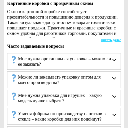
Картонные коробки с прозрачным окном
Окно в картонной коробке способствует
презентабельности и повышению доверия к продукции.
Такая визуальная «доступность» товара автоматически
повышает продажи. Практичные и красивые коробки с
окном удобны для работников торговли, покупателей и
получателей презента. Они акцентируют внимание на
читать далее
содержимом, выделяя конкретный товар среди других.
Часто задаваемые вопросы
Востребованность такой упаковки связана с
Мне нужна оригинальная упаковка – можно ли
безопасностью, надежностью и универсальностью. Ее
ее заказать?
широко используют производители кондитерских
изделий, игрушек, сувениров, посуды, текстиля,
бижутерии, галантереи, парфюмерно-косметической
Можно ли заказывать упаковку оптом для
продукции, элитного алкоголя и т. д. По оценкам
моего производства?
маркетинговых агентств, возможность рассмотреть
«товар лицом» на 20-25% увеличивает продажи. В
Мне нужна упаковка для игрушек – какую
широком ассортименте компании «Фабрика Упаковки»
модель лучше выбрать?
обязательно найдется вариант, подходящий для
конкретной продукции. Возможна разработка коробки с
прозрачным окном, крышкой и / или стенкой под
У меня фабрика по производству напитков в
конкретные требования заказчика. Картон подходит для
стекле – какие коробки для них подойдут?
создания любых конфигураций. Нанесение на