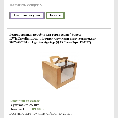
Получить скидку %
Быстрая покупка
Купить
Гофрированная коробка для торта серия "Fupeco
RWinCakeHandBox" Премиум c ручками и круговым окном
260*260*200 от 1 до 3 кг бур/бур (Д 15-26см)(Арт. Г04237)
В наличии на складе
В упаковке:
25 шт.
Цена за 1 шт:
89.80 р
доступно для покупки от/кратно 25 шт.