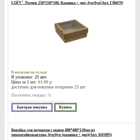
LOFT". Размер 250*250*100. Крышка + дно, бур/бур(Арт. Г06079)
В наличии на складе
В упаковке:
25 шт.
Цена за 1 шт:
63.90 р
доступно для покупки от/кратно 25 шт.
Получить скидку %
Быстрая покупка
Купить
Коробка для подарков с окном 480*480*120мм из
микрогофрокартона, бур/бур (крышка + дно)(Арт. К01095)