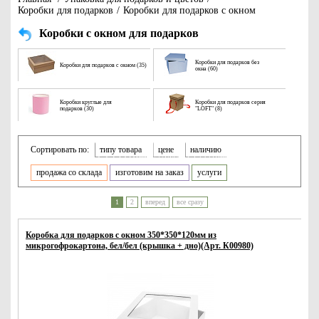
Коробки для подарков
/
Коробки для подарков с окном
Коробки с окном для подарков
Коробки для подарков без
Коробки для подарков с окном (35)
окна (60)
Коробки круглые для
Коробки для подарков серия
подарков (30)
"LOFT" (8)
Сортировать по:
типу товара
цене
наличию
продажа со склада
изготовим на заказ
услуги
1
2
вперед
все сразу
Коробка для подарков с окном 350*350*120мм из
микрогофрокартона, бел/бел (крышка + дно)(Арт. К00980)