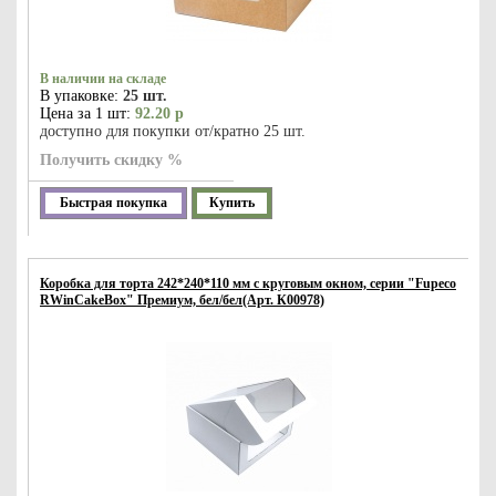
В наличии на складе
В упаковке:
25 шт.
Цена за 1 шт:
92.20 р
доступно для покупки от/кратно 25 шт.
Получить скидку %
Быстрая покупка
Купить
Коробка для торта 242*240*110 мм с круговым окном, серии "Fupeco
RWinCakeBox" Премиум, бел/бел(Арт. К00978)