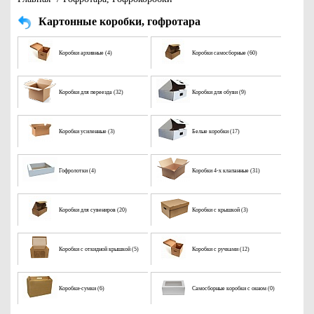
Картонные коробки, гофротара
Коробки архивные (4)
Коробки самосборные (60)
Коробки для переезда (32)
Коробки для обуви (9)
Коробки усиленные (3)
Белые коробки (17)
Гофролотки (4)
Коробки 4-х клапанные (31)
Коробки для сувениров (20)
Коробки с крышкой (3)
Коробки с откидной крышкой (5)
Коробки с ручками (12)
Коробки-сумки (6)
Самосборные коробки с окном (0)