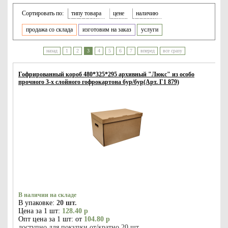
Сортировать по:
типу товара
цене
наличию
продажа со склада
изготовим на заказ
услуги
назад
1
2
3
4
5
6
7
вперед
все сразу
Гофрированный короб 480*325*295 архивный "Люкс" из особо
прочного 3-х слойного гофрокартона бур/бур(Арт. Г1 879)
В наличии на складе
В упаковке:
20 шт.
Цена за 1 шт:
128.40 р
Опт цена за 1 шт: от
104.80 р
доступно для покупки от/кратно 20 шт.