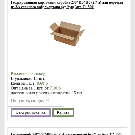
Гофрированная картонная коробка 230*110*110 (2,7 л) для переезда
из 3-х слойного гофрокартона бур/бур(Арт. Г1 500)
В наличии на складе
В упаковке:
15 шт.
Цена за 1 шт:
8.60 р
Опт цена за 1 шт: от
7.10 р
доступно для покупки от/кратно 15 шт.
Получить скидку %
Быстрая покупка
Купить
Гофрокороб 600*400*400 (96 л) 4-х клапанный бур/бур(Арт. Г2 300)