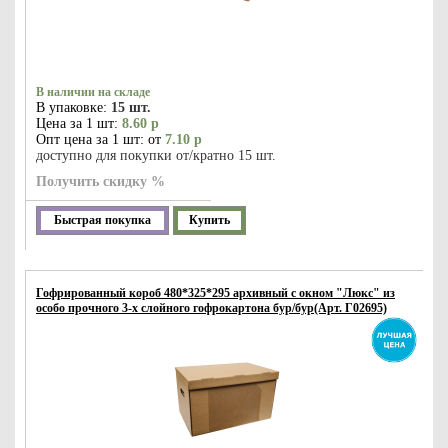
В наличии на складе
В упаковке:
15 шт.
Цена за 1 шт:
8.60 р
Опт цена за 1 шт: от
7.10 р
доступно для покупки от/кратно 15 шт.
Получить скидку %
Быстрая покупка
Купить
Гофрированный короб 480*325*295 архивный с окном "Люкс" из
особо прочного 3-х слойного гофрокартона бур/бур(Арт. Г02695)