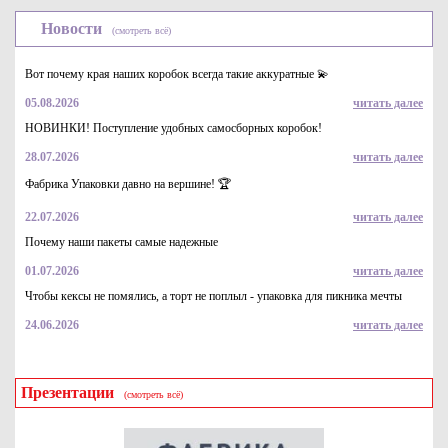
Новости
(смотреть всё)
Вот почему края наших коробок всегда такие аккуратные 💫
05.08.2026
читать далее
НОВИНКИ! Поступление удобных самосборных коробок!
28.07.2026
читать далее
Трубочки коктейльные, 210*7мм
Фабрика Упаковки давно на вершине! 🏆
0.45
Купить
22.07.2026
читать далее
Почему наши пакеты самые надежные
01.07.2026
читать далее
Чтобы кексы не помялись, а торт не поплыл - упаковка для пикника мечты
24.06.2026
читать далее
Презентации
(смотреть всё)
Трубочки коктейльные с изгибом цветные, 210*5мм