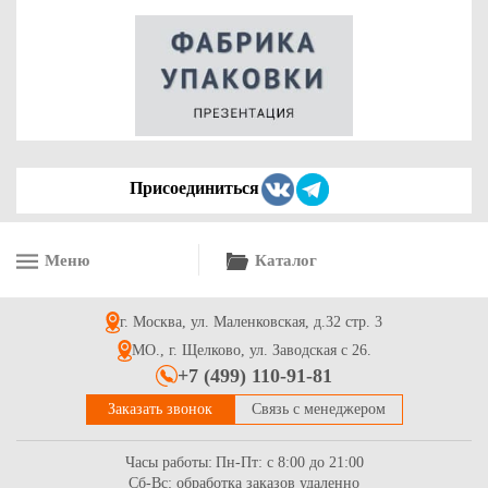
23мкм/500мм-1,4кг (вес)
337
Купить
Присоединиться
Меню
Каталог
Стрейч пленка цветная белая 17мкм; 20мкм; 23мкм/500мм
-1,0 кг (вес)
г. Москва, ул. Маленковская, д.32 стр. 3
296
Купить
МО., г. Щелково, ул. Заводская с 26.
+7 (499) 110-91-81
Заказать звонок
Связь с менеджером
Часы работы:
Пн-Пт: с 8:00 до 21:00
Сб-Вс: обработка заказов удаленно