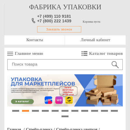
ФАБРИКА УПАКОВКИ
+7 (499) 110 9181
+7 (800) 222 1439
Корзина пуста
Заказать звонок
Контакты
Личный кабинет
Главное меню
Каталог товаров
1
2
3
4
5
6
7
8
9
10
11
12
Главная
/
Стрейч-пленка
/
Стрейч-пленка цветная
/