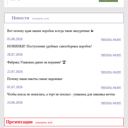
Новости
(смотреть всё)
Вот почему края наших коробок всегда такие аккуратные 💫
05.08.2026
читать далее
НОВИНКИ! Поступление удобных самосборных коробок!
28.07.2026
читать далее
Стрейч пленка цветная фиолетовая 17мкм; 20мкм;
23мкм/500мм-1,4кг (вес)
Фабрика Упаковки давно на вершине! 🏆
337
Купить
22.07.2026
читать далее
Почему наши пакеты самые надежные
01.07.2026
читать далее
Чтобы кексы не помялись, а торт не поплыл - упаковка для пикника мечты
24.06.2026
читать далее
Презентации
(смотреть всё)
Стрейч-пленка цветная синяя 17мкм; 20мкм;