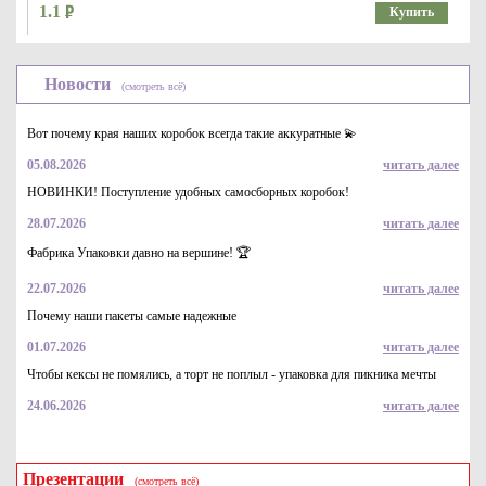
1.1
Купить
Новости
(смотреть всё)
Вот почему края наших коробок всегда такие аккуратные 💫
05.08.2026
читать далее
НОВИНКИ! Поступление удобных самосборных коробок!
28.07.2026
читать далее
Скрепа для стрепп ленты, скоба для стрепп ленты ПП
0,5*28*15
Фабрика Упаковки давно на вершине! 🏆
1.3
Купить
22.07.2026
читать далее
Почему наши пакеты самые надежные
01.07.2026
читать далее
Чтобы кексы не помялись, а торт не поплыл - упаковка для пикника мечты
24.06.2026
читать далее
Презентации
(смотреть всё)