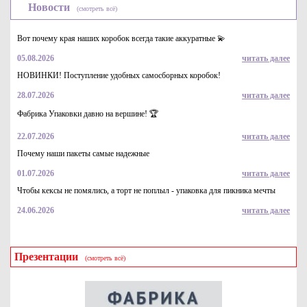
Новости
(смотреть всё)
Вот почему края наших коробок всегда такие аккуратные 💫
05.08.2026
читать далее
НОВИНКИ! Поступление удобных самосборных коробок!
28.07.2026
читать далее
Мыло жидкое с дозатором "Help" интимный уход , 0,5 л
Фабрика Упаковки давно на вершине! 🏆
91
Купить
22.07.2026
читать далее
Почему наши пакеты самые надежные
01.07.2026
читать далее
Чтобы кексы не помялись, а торт не поплыл - упаковка для пикника мечты
24.06.2026
читать далее
Презентации
(смотреть всё)
Мыло хозяйственное ГОСТ 72%, 200г
29