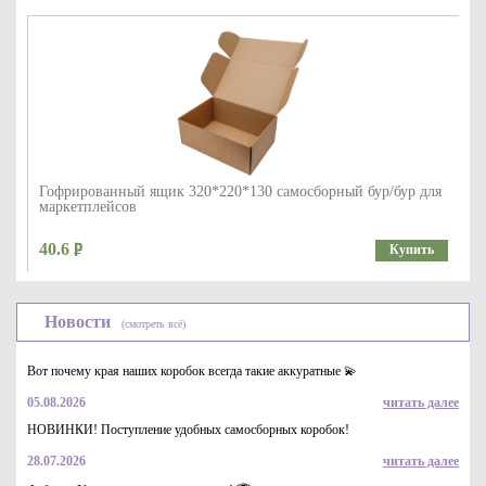
Гофрированный ящик 320*220*130 самосборный бур/бур для
маркетплейсов
40.6
Купить
Новости
(смотреть всё)
Вот почему края наших коробок всегда такие аккуратные 💫
05.08.2026
читать далее
НОВИНКИ! Поступление удобных самосборных коробок!
28.07.2026
читать далее
Гофрированная самосборная коробка 85*55*75 М бур/бур из
микрогофрокартона для маркетплейсов