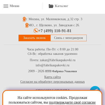
Меню
Каталог
Курьерский пакет 1000*950+40 без кармана ПВД (60мкм)
г. Москва, ул. Маленковская, д.32 стр. 3
59.8
Купить
МО., г. Щелково, ул. Заводская с 26.
+7 (499) 110-91-81
Заказать звонок
Связь с менеджером
Часы работы:
Пн-Пт: с 8:00 до 21:00
Сб-Вс: обработка заказов удаленно
Почта:
zakaz@fabrikaupakovki.ru
info@fabrikaupakovki.ru
Матовый пакет Zip (зиплок ) с бегунком 100х150мм, 80мкм
2009 - 2026
ПТП Фабрика Упаковки
Карта сайта
4.25
Купить
Согласие на обработку персональных данных
СПОСОБЫ ОПЛАТЫ
На сайте используются cookies. Продолжая
пользоваться сайтом, вы
подтверждаете своё согласие