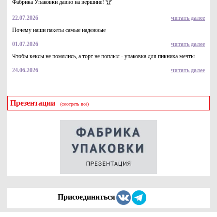
Фабрика Упаковки давно на вершине! 🏆
4.2
Купить
22.07.2026
читать далее
Почему наши пакеты самые надежные
01.07.2026
читать далее
Чтобы кексы не помялись, а торт не поплыл - упаковка для пикника мечты
24.06.2026
читать далее
Презентации
(смотреть всё)
Курьерский пакет 170*240+40 без кармана ПВД (50мкм)
2.25
Купить
Присоединиться