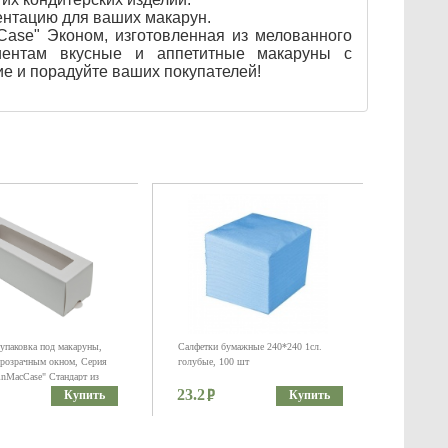
ентацию для ваших макарун.
Case" Эконом, изготовленная из мелованного
иентам вкусные и аппетитные макаруны с
е и порадуйте ваших покупателей!
упаковка под макаруны,
Салфетки бумажные 240*240 1сл.
прозрачным окном, Серия
голубые, 100 шт
nMacCase" Стандарт из
лованного картона. Размер
23.2
Купить
Купить
 мм.