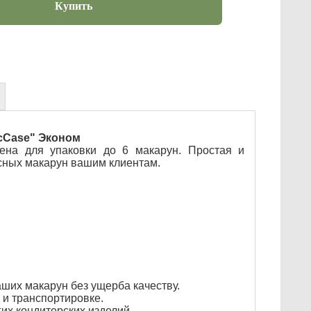
Купить
acCase" Эконом
ена для упаковки до 6 макарун. Простая и
сных макарун вашим клиентам.
ших макарун без ущерба качеству.
 и транспортировке.
их кондитерских изделий.