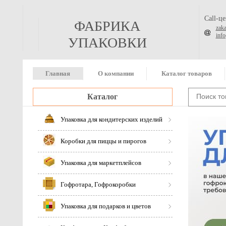
Call-ц
ФАБРИКА
zak
inf
УПАКОВКИ
Главная
О компании
Каталог товаров
Каталог
Упаковка для кондитерских изделий
Коробки для пиццы и пирогов
Упаковка для маркетплейсов
Гофротара, Гофрокоробки
Упаковка для подарков и цветов