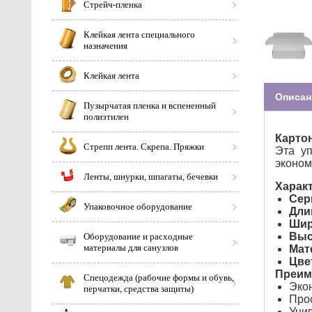
Стрейч-пленка
Клейкая лента специального
назначения
Клейкая лента
Описан
Пузырчатая пленка и вспененный
полиэтилен
Картон
Стрепп лента. Скрепа. Пряжки
Эта у
эконом
Ленты, шнурки, шпагаты, бечевки
Характ
Сер
Упаковочное оборудование
Дли
Шир
Выс
Оборудование и расходные
материалы для санузлов
Мат
Цве
Преим
Спецодежда (рабочие формы и обувь,
Экон
перчатки, средства защиты)
Прос
Унив