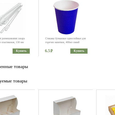
я размешивания сахара
Стаканы бумажные однослойные для
я пластиковая, 130 мм
горячих напитков, 400мл синий
6.5
Купить
Купить
енные товары
уемые товары