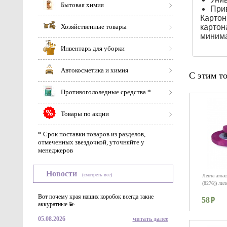
Бытовая химия
При
Картон
Хозяйственные товары
карто
минима
Инвентарь для уборки
Автокосметика и химия
С этим т
Противогололедные средства *
Товары по акции
* Срок поставки товаров из разделов,
отмеченных звездочкой, уточняйте у
менеджеров
Новости
(смотреть всё)
Лента атла
(8276)) лил
Вот почему края наших коробок всегда такие
58
аккуратные 💫
05.08.2026
читать далее