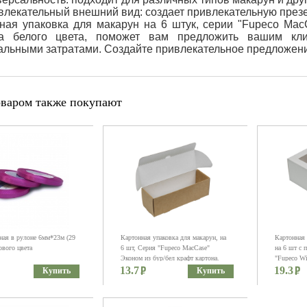
влекательный внешний вид: создает привлекательную през
ная упаковка для макарун на 6 штук, серии "Fupeco Mac
на белого цвета, поможет вам предложить вашим кл
льными затратами. Создайте привлекательное предложени
оваром также покупают
сная в рулоне 6мм*23м (29
Картонная упаковка для макарун, на
Картонная 
ового цвета
6 шт, Серия "Fupeco MacCase"
на 6 шт с 
Эконом из бур/бел крафт картона.
"Fupeco Wi
13.7
Размер 185*60*60 мм.
19.3
бел/бел ме
Купить
Купить
185*60*60