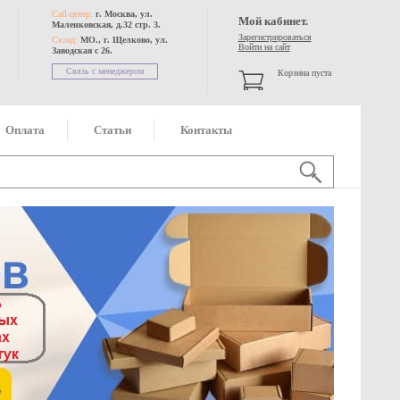
Call-центр:
г. Москва, ул.
Мой кабинет.
Маленковская, д.32 стр. 3.
Зарегистрироваться
Склад:
МО., г. Щелково, ул.
Войти на сайт
Заводская с 26.
Связь с менеджером
Корзина пуста
Оплата
Статьи
Контакты