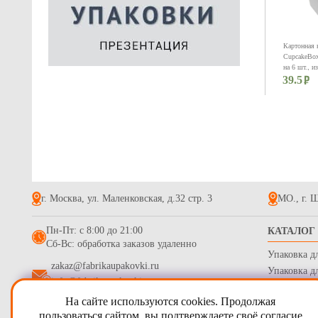
Картонная 
CupcakeBox
на 6 шт., и
39.5
картона. Р
г. Москва, ул. Маленковская, д.32 стр. 3
МО., г. Щ
Картонная 
Пн-Пт: с 8:00 до 21:00
КАТАЛОГ
из крафт ка
Сб-Вс: обработка заказов удаленно
ламинацией
Упаковка д
13.6
серия "Fup
zakaz@fabrikaupakovki.ru
Стандарт б
Упаковка д
info@fabrikaupakovki.ru
Одноразова
На сайте используются cookies. Продолжая
Гофротара,
2009 - 2026
ПТП Фабрика Упаковки
пользоваться сайтом, вы
подтверждаете своё согласие