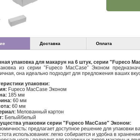
ие
Доставка
Оплата
ная упаковка для макарун на 6 штук, серии "Fupeco M
паковка из серии "Fupeco MacCase" Эконом предназнач
ичная, она идеально подходит для предложения ваших вку
еристики упаковки:
ия:
Fupeco MacCase Эконом
на:
185 мм
ина:
60 мм
ота:
60 мм
ериал:
Мелованный картон
т:
Белый/белый
ущества упаковки серии "Fupeco MacCase" Эконом:
омичность: предлагает доступное решение для упаковки ва
тота использования: легко собирается и удобна в хранении
ерсальность: подходит для различных типов макарун и друг