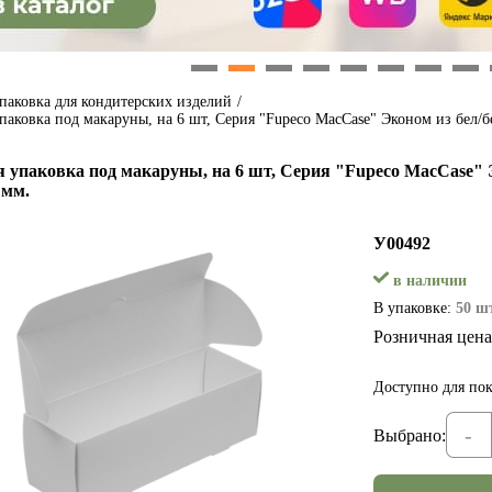
1
2
3
4
5
6
7
8
паковка для кондитерских изделий
/
паковка под макаруны, на 6 шт, Серия "Fupeco MacCase" Эконом из бел/б
 упаковка под макаруны, на 6 шт, Серия "Fupeco MacCase" Э
 мм.
У00492
в наличии
В упаковке:
50 шт
Розничная цена
Доступно для пок
-
Выбрано: