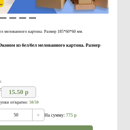
9
10
11
12
ел мелованного картона. Размер 185*60*60 мм.
коном из бел/бел мелованного картона. Размер
.
:
15.50
р
упки от/кратно:
50/50
+
На сумму:
775
р