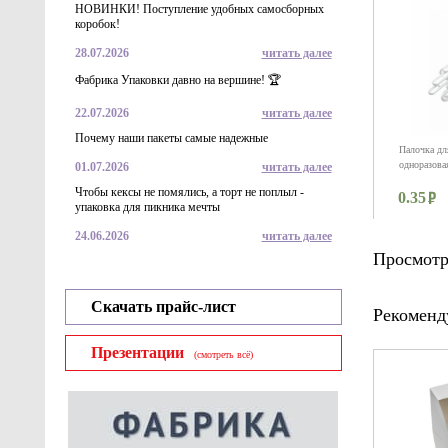
НОВИНКИ! Поступление удобных самосборных
коробок!
28.07.2026
читать далее
Фабрика Упаковки давно на вершине! 🏆
22.07.2026
читать далее
Почему наши пакеты самые надежные
Палочка дл
одноразова
01.07.2026
читать далее
Чтобы кексы не помялись, а торт не поплыл -
0.35
упаковка для пикника мечты
24.06.2026
читать далее
Просмотр
Скачать прайс-лист
Рекоменд
Презентации
(смотреть всё)