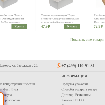
коробка серия "Fupeco
Упаковка картонная серия "Fupeco
Коробка ка
" Эконом для капкейков
SweetBox" Стандарт для пирожных и
WinCupcake
з бел/бел мелованного
рулетов из бел/бел мелованного
12шт с про
азмер 250*160*110 мм.
47.9
картона. Размер 330*160*110 мм.
72.9
крафт карт
Купить
Купить
мм
Показать еще товары
+7 (499) 110-91-81
елково, ул. Заводская с 26.
упаковка для пирожных
Упаковка для пирожных с круговым
Пластиковы
ИНФОРМАЦИЯ
ртона с окном и
окном 280*185*75мм серия "Fupeco
торта Экон
, р-р 200*150*45мм,
RWinCakeBox" Премиум бел/бел
400мл
ля кондитерских изделий
Продажа упаковки
eco WinSweetBox"
40.4
10.1
Купить
Купить
ур/бел
ля Фаст Фуда
Способы возврата товара
я посуда
Договор. Реквизиты.
 Гофрокоробки
Каталог FEFCO