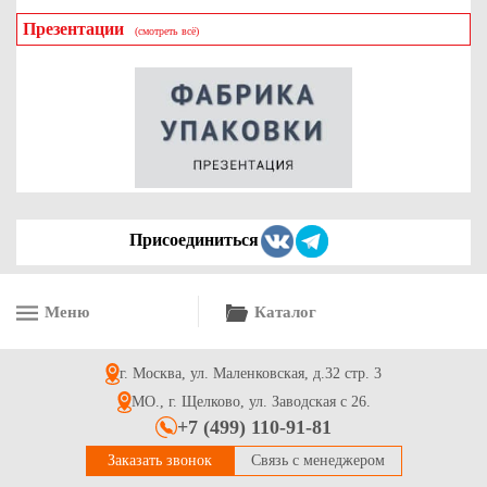
Презентации
(смотреть всё)
Креманка для десертов, 200 мл
10.4
Купить
Присоединиться
Меню
Каталог
Ланч-бокс одноразовый 2-х секционный для обедов, для
горячих и холодных блюд 250*195*68 мм, белый
г. Москва, ул. Маленковская, д.32 стр. 3
8.3
Купить
МО., г. Щелково, ул. Заводская с 26.
+7 (499) 110-91-81
Заказать звонок
Связь с менеджером