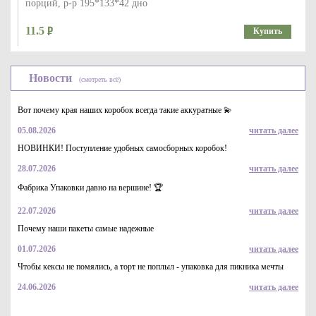
порций, р-р 195*133*42 дно
11.5
Купить
Новости
(смотреть всё)
Вот почему края наших коробок всегда такие аккуратные 💫
05.08.2026
читать далее
НОВИНКИ! Поступление удобных самосборных коробок!
28.07.2026
читать далее
Крышка к контейнерам - салатникам (КД-107) и (КД-109), d-
203
Фабрика Упаковки давно на вершине! 🏆
9.7
Купить
22.07.2026
читать далее
Почему наши пакеты самые надежные
01.07.2026
читать далее
Чтобы кексы не помялись, а торт не поплыл - упаковка для пикника мечты
24.06.2026
читать далее