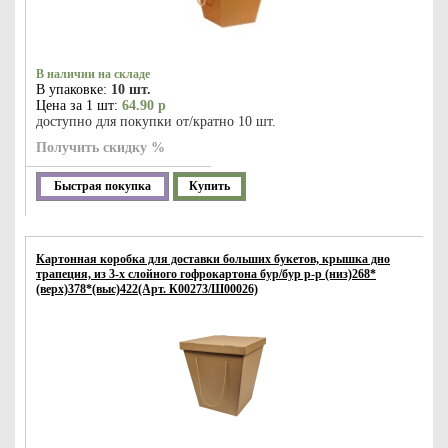
В наличии на складе
В упаковке:
10 шт.
Цена за 1 шт:
64.90 р
доступно для покупки от/кратно 10 шт.
Получить скидку %
Быстрая покупка
Купить
Картонная коробка для доставки больших букетов, крышка дно
трапеция, из 3-х слойного гофрокартона бур/бур р-р (низ)268*
(верх)378*(выс)422(Арт. К00273/Ш00026)