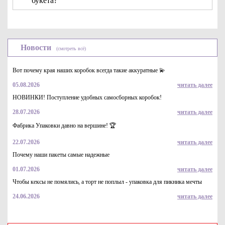
букета?
Типы продукции
Новости
Компания «Фабрика Упаковки» производит и предлагает
(смотреть всё)
купить коробки в форме трапеции для цветов оптом в
любых количествах и по доступным ценам в Москве. В
Вот почему края наших коробок всегда такие аккуратные 💫
каталоге вы найдете большое разнообразие моделей,
05.08.2026
читать далее
отличающихся:
НОВИНКИ! Поступление удобных самосборных коробок!
размерами (маленькие, средние, большие);
28.07.2026
читать далее
цветами (белый, бурый);
Фабрика Упаковки давно на вершине! 🏆
отсутствием или наличием гибких тканевых ручек.
22.07.2026
читать далее
Преимущества использования
Почему наши пакеты самые надежные
Для всех коробок в форме трапеции из картона с
01.07.2026
читать далее
крышкой под цветы характерны такие преимущества,
как:
Чтобы кексы не помялись, а торт не поплыл - упаковка для пикника мечты
декоративность, позволяющая использовать их для
24.06.2026
читать далее
реализации товаров из высокой ценовой категории;
компактность и небольшой вес, обеспечивающие