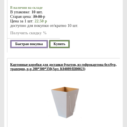
В наличии на складе
В упаковке:
10 шт.
Старая цена:
39.00
р
Цена за 1 шт:
22.50 р
доступно для покупки от/кратно 10 шт.
Получить скидку %
Быстрая покупка
Купить
Картонные коробки для доставки букетов, из гофрокартона бел/бур,
трапеция, р-р 200*300*350(Арт. К04089/Ш00023)