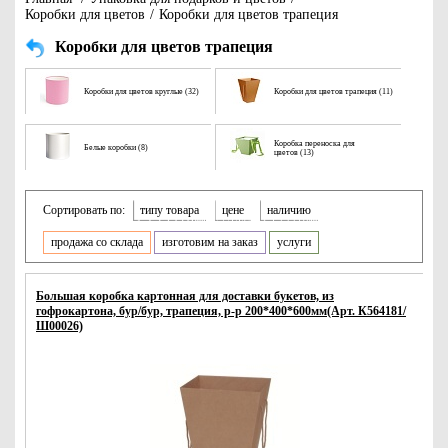
Коробки для цветов
/
Коробки для цветов трапеция
Коробки для цветов трапеция
Коробки для цветов круглые (32)
Коробки для цветов трапеция (11)
Коробка переноска для
Белые коробки (8)
цветов (13)
Сортировать по:
типу товара
цене
наличию
продажа со склада
изготовим на заказ
услуги
Большая коробка картонная для доставки букетов, из
гофрокартона, бур/бур, трапеция, р-р 200*400*600мм(Арт. К564181/
Ш00026)