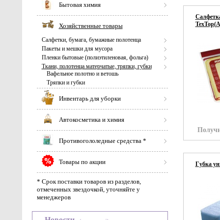
Бытовая химия
Салфетка
TexTop(А
Хозяйственные товары
Салфетки, бумага, бумажные полотенца
Пакеты и мешки для мусора
Пленки бытовые (полиэтиленовая, фольга)
Ткани, полотенца матерчатые, тряпки, губки
Вафельное полотно и ветошь
Тряпки и губки
Инвентарь для уборки
Автокосметика и химия
Получи
Противогололедные средства *
Товары по акции
Губка ун
* Срок поставки товаров из разделов,
отмеченных звездочкой, уточняйте у
менеджеров
Новости