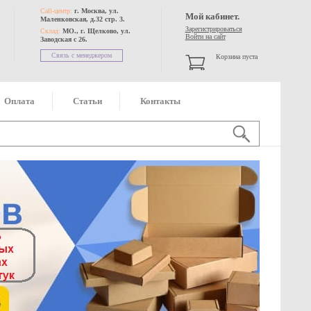
Call-центр:
г. Москва, ул.
Мой кабинет.
Маленковская, д.32 стр. 3.
Зарегистрироваться
Склад:
МО., г. Щелково, ул.
Войти на сайт
Заводская с 26.
Связь с менеджером
Корзина пуста
Оплата
Статьи
Контакты