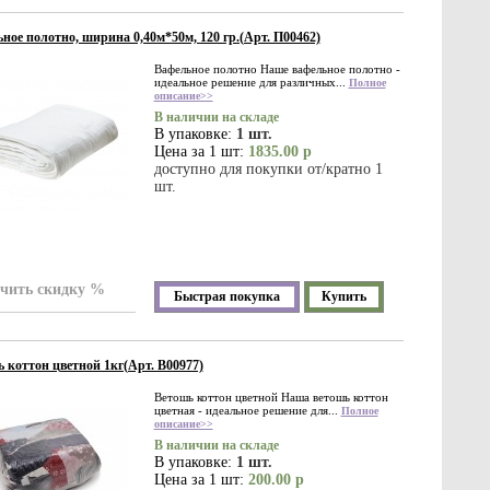
ное полотно, ширина 0,40м*50м, 120 гр.(Арт. П00462)
Вафельное полотно Наше вафельное полотно -
идеальное решение для различных...
Полное
описание>>
В наличии на складе
В упаковке:
1 шт.
Цена за 1 шт:
1835.00 р
доступно для покупки от/кратно 1
шт.
чить скидку %
Быстрая покупка
Купить
 коттон цветной 1кг(Арт. В00977)
Ветошь коттон цветной Наша ветошь коттон
цветная - идеальное решение для...
Полное
описание>>
В наличии на складе
В упаковке:
1 шт.
Цена за 1 шт:
200.00 р