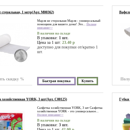
 стерильная, 1 метр(Арт. М00362)
Вафель
Марля не стерильная Марля - универсальный
помощник для вашего дома! Это...
Полное
описание>>
В наличии на складе
В упаковке:
1 шт.
Цена за 1 шт:
23.40 р
доступно для покупки от/кратно 1
шт.
ть скидку %
Полу
Быстрая покупка
Купить
 хозяйственная YORK, 3 шт(Арт. С00125)
Губки 
Салфетка хозяйственная YORK, 3 шт Салфетка
хозяйственная YORK - это универсальное...
Полное описание>>
В наличии на складе
В упаковке:
3 шт.
Цена за 1 уп:
42.00 р