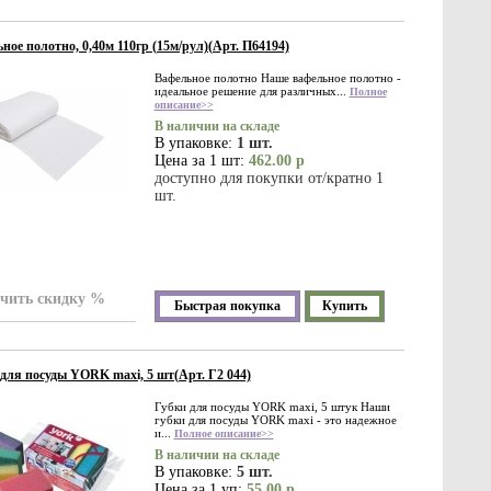
ное полотно, 0,40м 110гр (15м/рул)(Арт. П64194)
Вафельное полотно Наше вафельное полотно -
идеальное решение для различных...
Полное
описание>>
В наличии на складе
В упаковке:
1 шт.
Цена за 1 шт:
462.00 р
доступно для покупки от/кратно 1
шт.
чить скидку %
Быстрая покупка
Купить
для посуды YORK maxi, 5 шт(Арт. Г2 044)
Губки для посуды YORK maxi, 5 штук Наши
губки для посуды YORK maxi - это надежное
и...
Полное описание>>
В наличии на складе
В упаковке:
5 шт.
Цена за 1 уп:
55.00 р