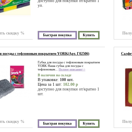
доступно для покупки от/кратно 1
уп.
ть скидку %
Полу
Быстрая покупка
Купить
я посуды с тефлоновым покрытием YORK(Арт. Г02506)
Салфет
Губка для посуды с тефлоновым покрытием
YORK Наша губка для посуды с
тефлоновым...
Полное описание>>
В наличии на складе
В упаковке:
100 шт.
Цена за 1 шт:
102.00 р
доступно для покупки от/кратно 1
шт.
ть скидку %
Полу
Быстрая покупка
Купить