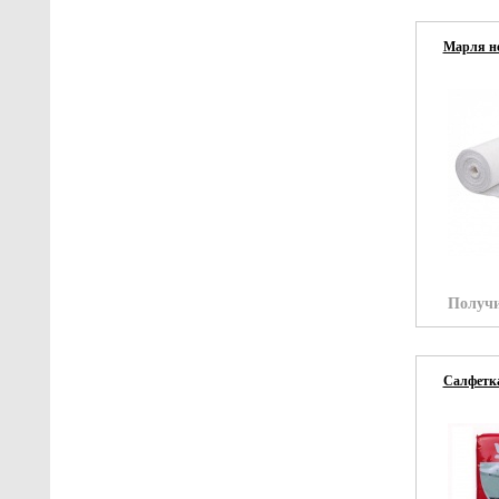
Марля не
Получи
Салфетка