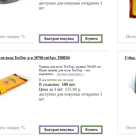
доступно для покупки от/кратно 1
шт.
ть скидку %
Полу
Быстрая покупка
Купить
ля пола TexTop, р-р 50*60 см(Арт. Т00056)
Губка 
Тряпка для пола TexTop, размер 50x60 см
Наша тряпка для пола TexTop - это
надежное...
Полное описание>>
В наличии на складе
В упаковке:
100 шт.
Цена за 1 шт:
125.00 р
доступно для покупки от/кратно 1
шт.
ть скидку %
Полу
Быстрая покупка
Купить