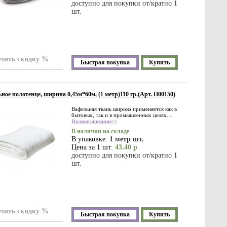
доступно для покупки от/кратно 1
шт.
чить скидку %
Быстрая покупка
Купить
ное полотенце, ширина 0,45м*60м, (1 метр)110 гр.(Арт. П00150)
Вафельная ткань широко применяется как в
бытовых, так и в промышленных целях....
Полное описание>>
В наличии на складе
В упаковке:
1 метр шт.
Цена за 1 шт:
43.40 р
доступно для покупки от/кратно 1
шт.
чить скидку %
Быстрая покупка
Купить