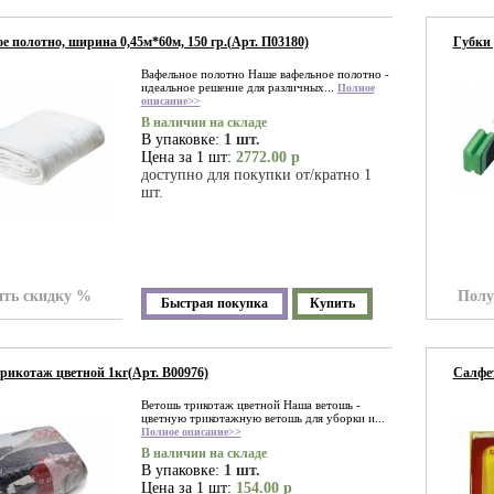
е полотно, ширина 0,45м*60м, 150 гр.(Арт. П03180)
Губки 
Вафельное полотно Наше вафельное полотно -
идеальное решение для различных...
Полное
описание>>
В наличии на складе
В упаковке:
1 шт.
Цена за 1 шт:
2772.00 р
доступно для покупки от/кратно 1
шт.
ть скидку %
Полу
Быстрая покупка
Купить
рикотаж цветной 1кг(Арт. В00976)
Салфет
Ветошь трикотаж цветной Наша ветошь -
цветную трикотажную ветошь для уборки и...
Полное описание>>
В наличии на складе
В упаковке:
1 шт.
Цена за 1 шт:
154.00 р