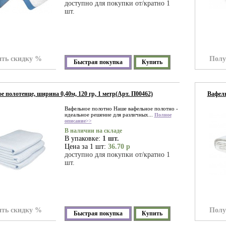
доступно для покупки от/кратно 1
шт.
ть скидку %
Полу
Быстрая покупка
Купить
е полотенце, ширина 0,40м, 120 гр, 1 метр(Арт. П00462)
Вафель
Вафельное полотно Наше вафельное полотно -
идеальное решение для различных...
Полное
описание>>
В наличии на складе
В упаковке:
1 шт.
Цена за 1 шт:
36.70 р
доступно для покупки от/кратно 1
шт.
ть скидку %
Полу
Быстрая покупка
Купить