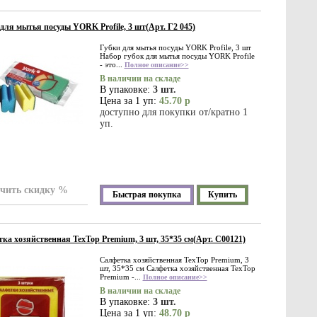
для мытья посуды YORK Profile, 3 шт(Арт. Г2 045)
Губки для мытья посуды YORK Profile, 3 шт
Набор губок для мытья посуды YORK Profile
- это...
Полное описание>>
В наличии на складе
В упаковке:
3 шт.
Цена за 1 уп:
45.70 р
доступно для покупки от/кратно 1
уп.
чить скидку %
Быстрая покупка
Купить
ка хозяйственная TexTop Premium, 3 шт, 35*35 см(Арт. С00121)
Салфетка хозяйственная TexTop Premium, 3
шт, 35*35 см Салфетка хозяйственная TexTop
Premium -...
Полное описание>>
В наличии на складе
В упаковке:
3 шт.
Цена за 1 уп:
48.70 р