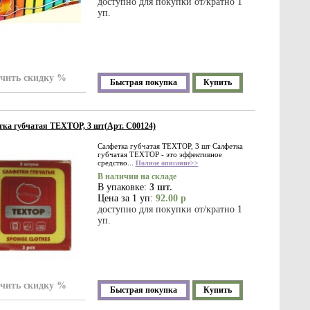
доступно для покупки от/кратно 1
уп.
чить скидку %
Быстрая покупка
Купить
ка губчатая TEXTOP, 3 шт(Арт. С00124)
Салфетка губчатая TEXTOP, 3 шт Салфетка
губчатая TEXTOP - это эффективное
средство...
Полное описание>>
В наличии на складе
В упаковке:
3 шт.
Цена за 1 уп:
92.00 р
доступно для покупки от/кратно 1
уп.
чить скидку %
Быстрая покупка
Купить