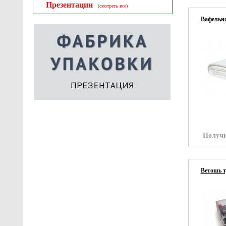
Презентации
(смотреть всё)
Вафельно
Получи
Ветошь т