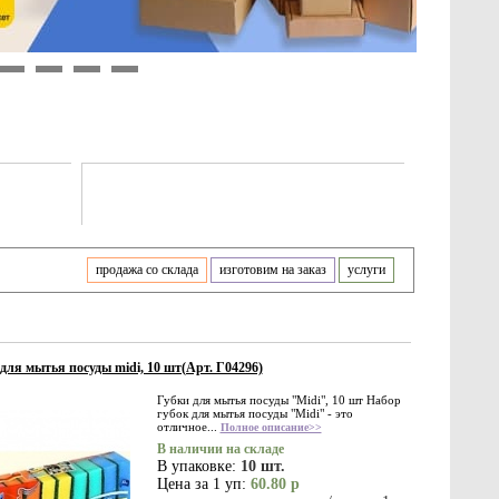
9
10
11
12
продажа со склада
изготовим на заказ
услуги
для мытья посуды midi, 10 шт(Арт. Г04296)
Губки для мытья посуды "Midi", 10 шт Набор
губок для мытья посуды "Midi" - это
отличное...
Полное описание>>
В наличии на складе
В упаковке:
10 шт.
Цена за 1 уп:
60.80 р