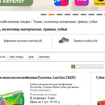
1
2
3
4
5
6
7
8
озяйственные товары
/
Ткани, полотенца матерчатые, тряпки, губки
, полотенца матерчатые, тряпки, губки
Вафельное полотно и ветошь (9)
Тряпки и губки (14)
ь по:
типу товара
цене
наличию
1
2
вперед
все сразу
я мытья посуды профильные Русалочка, 3 шт(Арт. Г04297)
Губки 
Губки для мытья посуды профильные
Русалочка, 3 штуки Наши губки для мытья...
Полное описание>>
В наличии на складе
В упаковке:
3 шт.
Цена за 1 уп:
49.80 р