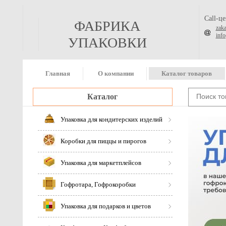
Call-ц
ФАБРИКА
zak
inf
УПАКОВКИ
Главная
О компании
Каталог товаров
Каталог
Упаковка для кондитерских изделий
Коробки для пиццы и пирогов
Упаковка для маркетплейсов
Гофротара, Гофрокоробки
Упаковка для подарков и цветов