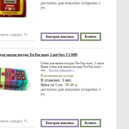
доступно для покупки от/кратно 1
уп.
чить скидку %
Быстрая покупка
Купить
для мытья посуды TexTop maxi, 5 шт(Арт. Г2 049)
Губка для мытья посуды TexTop maxi, 5 штук
Наша губка для мытья посуды TexTop maxi -
это...
Полное описание>>
В наличии на складе
В упаковке:
5 шт.
Цена за 1 уп:
30.40 р
доступно для покупки от/кратно 1
уп.
чить скидку %
Быстрая покупка
Купить