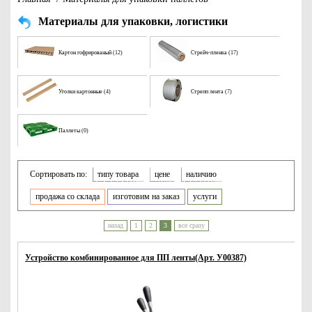
Материалы для упаковки, логистики
Картон гофрированый (12)
Стрейч-пленка (17)
Уголки картонные (4)
Стрепп лента (7)
Паллеты (0)
Сортировать по:
типу товара
цене
наличию
продажа со склада
изготовим на заказ
услуги
назад
1
2
3
все сразу
Устройство комбинированное для ПП ленты(Арт. У00387)