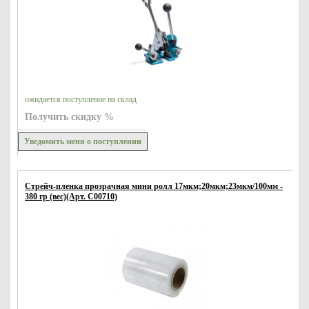
ожидается поступление на склад
Получить скидку %
Уведомить меня о поступлении
Стрейч-пленка прозрачная мини ролл 17мкм;20мкм;23мкм/100мм -
380 гр (вес)(Арт. С00710)