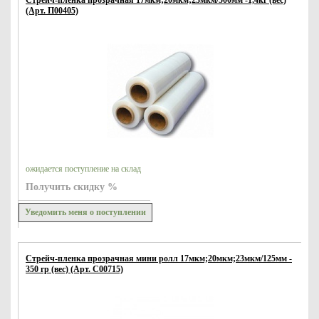
Стрейч-пленка прозрачная 17мкм;20мкм;23мкм/500мм -1,4кг (вес)
(Арт. П00405)
ожидается поступление на склад
Получить скидку %
Уведомить меня о поступлении
Стрейч-пленка прозрачная мини ролл 17мкм;20мкм;23мкм/125мм -
350 гр (вес) (Арт. С00715)