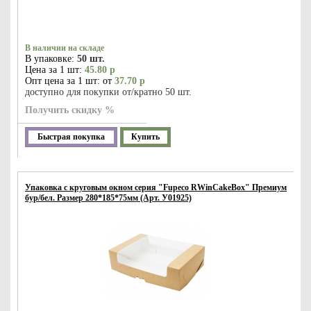
В наличии на складе
В упаковке:
50 шт.
Цена за 1 шт:
45.80 р
Опт цена за 1 шт: от
37.70 р
доступно для покупки от/кратно 50 шт.
Получить скидку %
Быстрая покупка
Купить
Упаковка с круговым окном серия "Fupeco RWinCakeBox" Премиум
бур/бел. Размер 280*185*75мм (Арт. У01925)