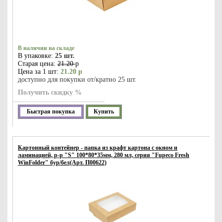
В наличии на складе
В упаковке:
25 шт.
Старая цена:
21.20
р
Цена за 1 шт:
21.20 р
доступно для покупки от/кратно 25 шт.
Получить скидку %
Быстрая покупка
Купить
Картонный контейнер - папка из крафт картона с окном и
ламинацией, р-р "S" 100*80*35мм, 280 мл, серия "Fupeco Fresh
WinFolder" бур/бел(Арт. П00622)