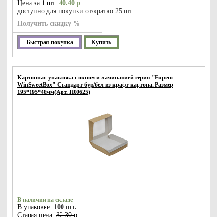
Цена за 1 шт:
40.40 р
доступно для покупки от/кратно 25 шт.
Получить скидку %
Быстрая покупка
Купить
Картонная упаковка с окном и ламинацией серия "Fupeco
WinSweetBox" Стандарт бур/бел из крафт картона. Размер
195*195*48мм(Арт. П00625)
В наличии на складе
В упаковке:
100 шт.
Старая цена:
32.30
р