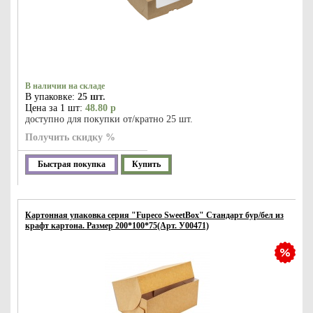
В наличии на складе
В упаковке:
25 шт.
Цена за 1 шт:
48.80 р
доступно для покупки от/кратно 25 шт.
Получить скидку %
Быстрая покупка
Купить
Картонная упаковка серия "Fupeco SweetBox" Стандарт бур/бел из
крафт картона. Размер 200*100*75(Арт. У00471)