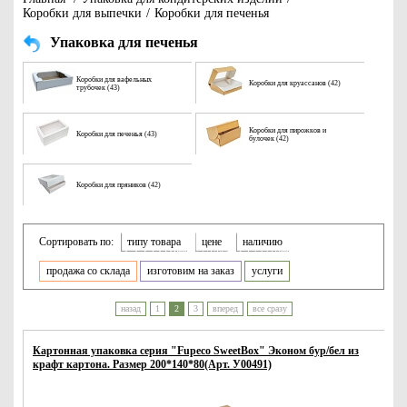
Коробки для выпечки
/
Коробки для печенья
Упаковка для печенья
Коробки для вафельных
Коробки для круассанов (42)
трубочек (43)
Коробки для пирожков и
Коробки для печенья (43)
булочек (42)
Коробки для пряников (42)
Сортировать по:
типу товара
цене
наличию
продажа со склада
изготовим на заказ
услуги
назад
1
2
3
вперед
все сразу
Картонная упаковка серия "Fupeco SweetBox" Эконом бур/бел из
крафт картона. Размер 200*140*80(Арт. У00491)