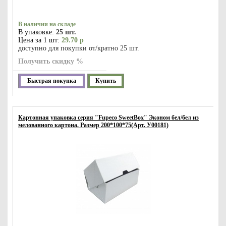
В наличии на складе
В упаковке:
25 шт.
Цена за 1 шт:
29.70 р
доступно для покупки от/кратно 25 шт.
Получить скидку %
Быстрая покупка
Купить
Картонная упаковка серия "Fupeco SweetBox" Эконом бел/бел из
мелованного картона. Размер 200*100*75(Арт. У00181)