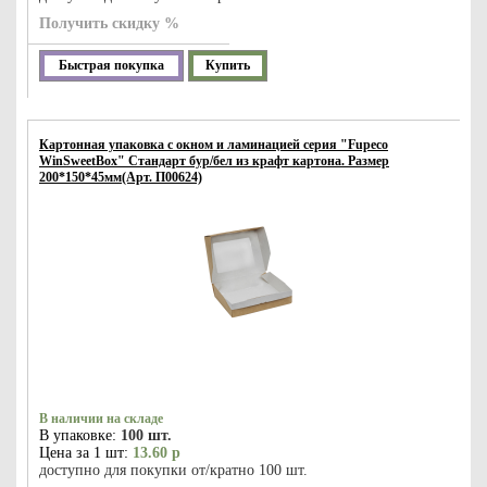
Получить скидку %
Быстрая покупка
Купить
Картонная упаковка с окном и ламинацией серия "Fupeco
WinSweetBox" Стандарт бур/бел из крафт картона. Размер
200*150*45мм(Арт. П00624)
В наличии на складе
В упаковке:
100 шт.
Цена за 1 шт:
13.60 р
доступно для покупки от/кратно 100 шт.