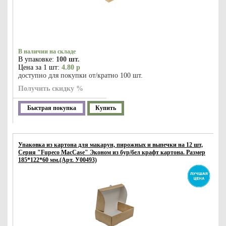
В наличии на складе
В упаковке:
100 шт.
Цена за 1 шт:
4.80 р
доступно для покупки от/кратно 100 шт.
Получить скидку %
Быстрая покупка
Купить
Упаковка из картона для макарун, пирожных и выпечки на 12 шт,
Серия "Fupeco MacCase" Эконом из бур/бел крафт картона. Размер
185*122*60 мм.(Арт. У00493)