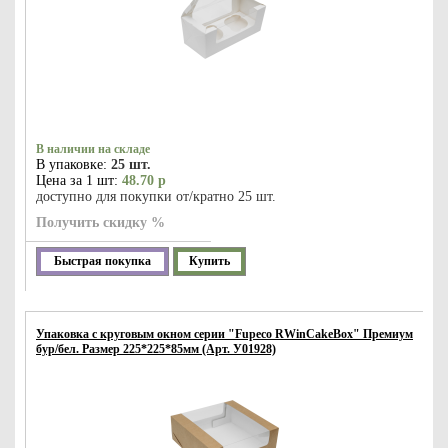
В наличии на складе
В упаковке:
25 шт.
Цена за 1 шт:
48.70 р
доступно для покупки от/кратно 25 шт.
Получить скидку %
Быстрая покупка
Купить
Упаковка с круговым окном серии "Fupeco RWinCakeBox" Премиум
бур/бел. Размер 225*225*85мм (Арт. У01928)