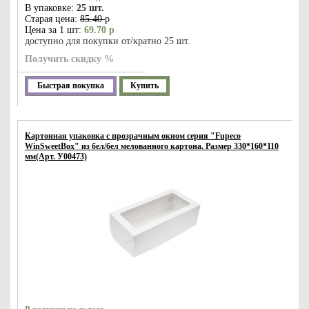
В упаковке:
25 шт.
Старая цена:
85.40
р
Цена за 1 шт:
69.70 р
доступно для покупки от/кратно 25 шт.
Получить скидку %
Быстрая покупка
Купить
Картонная упаковка с прозрачным окном серия "Fupeco
WinSweetBox" из бел/бел мелованного картона. Размер 330*160*110
мм(Арт. У00473)