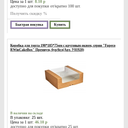
Цена за 1 шт:
8.10 р
доступно для покупки от/кратно 100 шт.
Получить скидку %
Быстрая покупка
Купить
Коробка для торта 190*185*75мм с круговым окном, серии "Fupeco
RWinCakeBox" Премиум, бур/бел(Арт. У01920)
В наличии на складе
В упаковке:
25 шт.
Цена за 1 шт:
46.10 р
доступно для покупки от/кратно 25 шт.