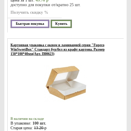
Цена за 1 шт:
49.70 р
доступно для покупки от/кратно 25 шт.
Получить скидку %
Быстрая покупка
Купить
Картонная упаковка с окном и ламинацией серия "Fupeco
WinSweetBox" Стандарт бур/бел из крафт картона. Размер
150*100*40мм(Арт. П00623)
В наличии на складе
В упаковке:
100 шт.
Старая цена:
13.20
р