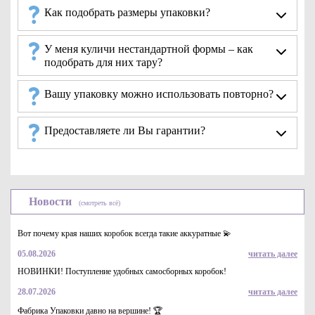
Как подобрать размеры упаковки?
У меня куличи нестандартной формы – как
подобрать для них тару?
Вашу упаковку можно использовать повторно?
Почему выбирают белую упаковку для куличей?
Предоставляете ли Вы гарантии?
Упаковка белого цвета сразу выделяется на прилавке
магазина, ее замечают потенциальные покупатели,
которые могут оформить заказ. Такая тара
изготавливается по стандартам качества, ее производят
из плотного пищевого картона, который может
Новости
контактировать с продуктами питания. В ней можно
(смотреть всё)
хранить продукцию длительное время и доставлять
заказчикам.
Вот почему края наших коробок всегда такие аккуратные 💫
Коробки для куличей выбирают благодаря следующим
05.08.2026
читать далее
преимуществам:
НОВИНКИ! Поступление удобных самосборных коробок!
защита содержимого от повреждений при хранении и
28.07.2026
читать далее
доставке;
Фабрика Упаковки давно на вершине! 🏆