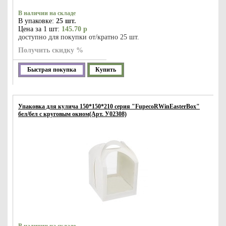
В наличии на складе
В упаковке:
25 шт.
Цена за 1 шт:
145.70 р
доступно для покупки от/кратно 25 шт.
Получить скидку %
Быстрая покупка
Купить
Упаковка для кулича 150*150*210 серия "FupecoRWinEasterBox"
бел/бел с круговым окном(Арт. У02308)