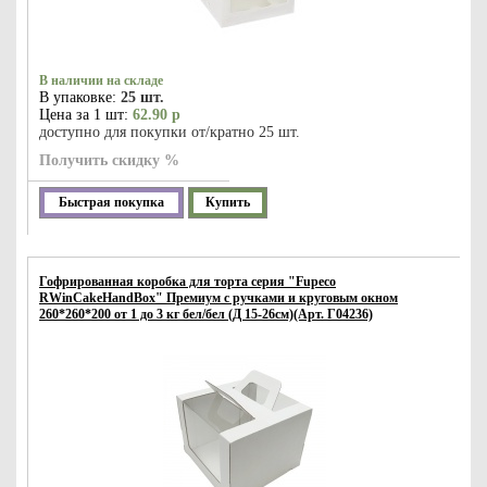
В наличии на складе
В упаковке:
25 шт.
Цена за 1 шт:
62.90 р
доступно для покупки от/кратно 25 шт.
Получить скидку %
Быстрая покупка
Купить
Гофрированная коробка для торта серия "Fupeco
RWinCakeHandBox" Премиум c ручками и круговым окном
260*260*200 от 1 до 3 кг бел/бел (Д 15-26см)(Арт. Г04236)