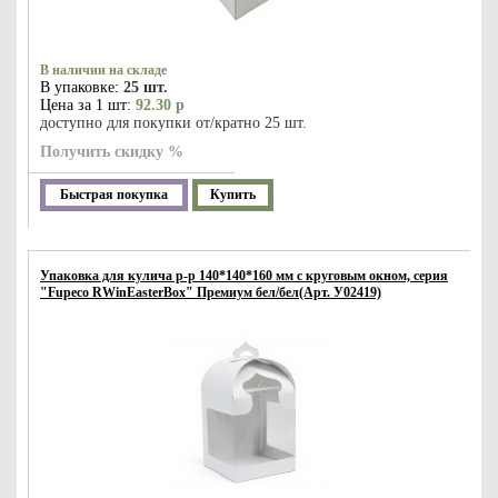
В наличии на складе
В упаковке:
25 шт.
Цена за 1 шт:
92.30 р
доступно для покупки от/кратно 25 шт.
Получить скидку %
Быстрая покупка
Купить
Упаковка для кулича р-р 140*140*160 мм с круговым окном, серия
"Fupeco RWinEasterBox" Премиум бел/бел(Арт. У02419)