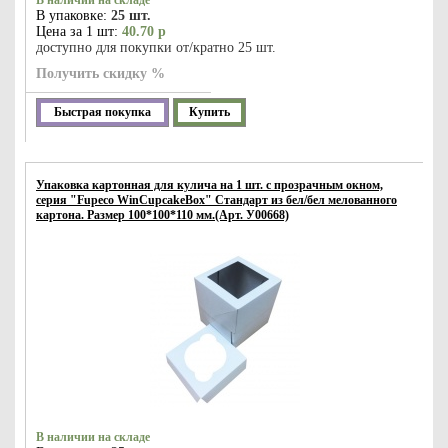
В наличии на складе
В упаковке:
25 шт.
Цена за 1 шт:
40.70 р
доступно для покупки от/кратно 25 шт.
Получить скидку %
Быстрая покупка
Купить
Упаковка картонная для кулича на 1 шт. с прозрачным окном,
серия "Fupeco WinCupcakeBox" Стандарт из бел/бел мелованного
картона. Размер 100*100*110 мм.(Арт. У00668)
В наличии на складе