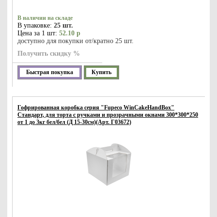
В наличии на складе
В упаковке:
25 шт.
Цена за 1 шт:
52.10 р
доступно для покупки от/кратно 25 шт.
Получить скидку %
Быстрая покупка
Купить
Гофрированная коробка серия "Fupeco WinCakeHandBox"
Стандарт, для торта c ручками и прозрачными окнами 300*300*250
от 1 до 3кг бел/бел (Д 15-30см)(Арт. Г03672)