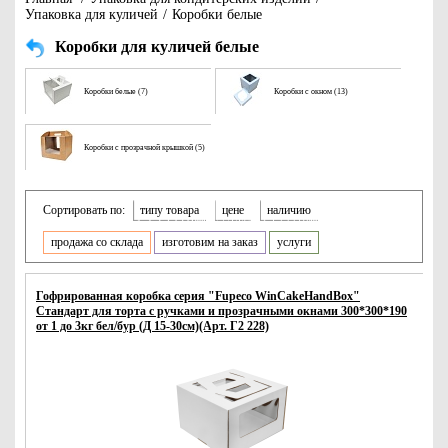
Упаковка для куличей
/
Коробки белые
Коробки для куличей белые
Коробки белые (7)
Коробки с окном (13)
Коробки с прозрачной крышкой (5)
Сортировать по:
типу товара
цене
наличию
продажа со склада
изготовим на заказ
услуги
Гофрированная коробка серия "Fupeco WinCakeHandBox"
Стандарт для торта c ручками и прозрачными окнами 300*300*190
от 1 до 3кг бел/бур (Д 15-30см)(Арт. Г2 228)