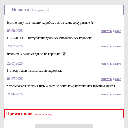
универсальностью, позволяя упаковывать предметы
различных размеров и форм. Благодаря простоте и
Новости
(смотреть всё)
удобству использования, наш гофрокартон экономит
ваше время и деньги при переезде или отправке грузов.
Вот почему края наших коробок всегда такие аккуратные 💫
Обеспечьте безопасность и сохранность вашего
05.08.2026
читать далее
имущества с помощью нашего трехслойного
гофрокартона. Закажите прямо сейчас и получите
НОВИНКИ! Поступление удобных самосборных коробок!
надежную упаковку для вашего переезда или отправки
28.07.2026
читать далее
груза.
Фабрика Упаковки давно на вершине! 🏆
22.07.2026
читать далее
Почему наши пакеты самые надежные
01.07.2026
читать далее
Чтобы кексы не помялись, а торт не поплыл - упаковка для пикника мечты
24.06.2026
читать далее
Презентации
(смотреть всё)