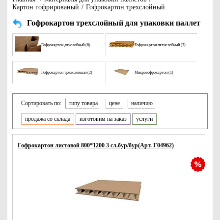
Картон гофрированый
/
Гофрокартон трехслойный
Гофрокартон трехслойный для упаковки паллет
Гофрокартон двуслойный (6)
Гофрокартон пятислойный (3)
Гофрокартон трехслойный (2)
Микрогофрокартон (1)
Сортировать по:
типу товара
цене
наличию
продажа со склада
изготовим на заказ
услуги
Гофрокартон листовой 800*1200 3 сл.бур/бур(Арт. Г04962)