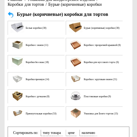
Коробки для тортов
/
Бурые (коричневые) коробки
Бурые (коричневые) коробки для тортов
Белые коробки (30)
Бурые (коричневые) коробки (30)
Коробки с окном (11)
Коробки с прозрачной крышкой (8)
Коробки без окна (18)
Коробки для муссового торта (6)
Коробки премиум (14)
Коробки с круговым окном (21)
Коробки с ручками (8)
Пластиковые коробки (9)
Прямоугольные коробки (53)
Упаковка для Бенто тортов (15)
Сортировать по:
типу товара
цене
наличию