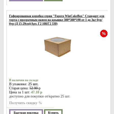
Гофрированная коробка серии "Fupeco WinCakeBox" Стандарт для
торта c прозрачным окном на крышке 300*300*190 от 1 до 3кг бур/
бур (Д 15-29см)(Арт. Г2 108/Г2 330)
В наличии на складе
В упаковке:
25 шт.
Старая цена:
52.90
р
Цена за 1 шт:
47.10 р
доступно для покупки от/кратно 25 шт.
Получить скидку %
Быстрая покупка
Купить