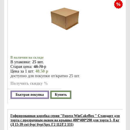
В наличии на складе
В упаковке:
25 шт.
Старая цена:
48.70
р
Цена за 1 шт:
40.50 р
доступно для покупки от/кратно 25 шт.
Получить скидку %
Быстрая покупка
Купить
Гофрированная коробка серии "Fupeco WinCakeBox " Стандарт для
торта с прозрачным окном на крышке 400*400*290 для торта 1- 8 кг
(Д 15-39 см) бур/ бур(Арт. Г2 112/Г2 331)