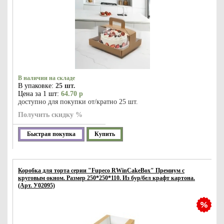
В наличии на складе
В упаковке:
25 шт.
Цена за 1 шт:
64.70 р
доступно для покупки от/кратно 25 шт.
Получить скидку %
Быстрая покупка
Купить
Коробка для торта серии "Fupeco RWinCakeBox" Премиум с
круговым окном. Размер 250*250*110. Из бур/бел крафт картона.
(Арт. У02095)