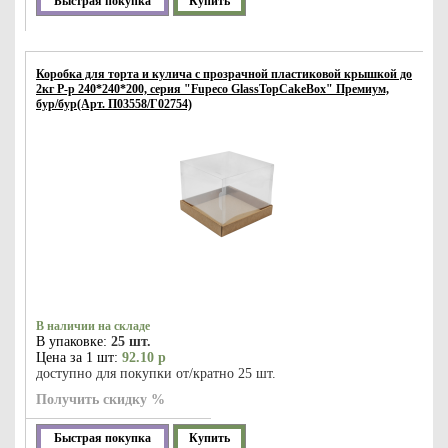
Быстрая покупка
Купить
Коробка для торта и кулича с прозрачной пластиковой крышкой до
2кг Р-р 240*240*200, серия "Fupeco GlassTopCakeBox" Премиум,
бур/бур(Арт. П03558/Г02754)
В наличии на складе
В упаковке:
25 шт.
Цена за 1 шт:
92.10 р
доступно для покупки от/кратно 25 шт.
Получить скидку %
Быстрая покупка
Купить