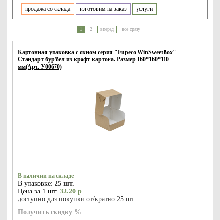
продажа со склада
изготовим на заказ
услуги
1
2
вперед
все сразу
Картонная упаковка с окном серия "Fupeco WinSweetBox"
Стандарт бур/бел из крафт картона. Размер 160*160*110
мм(Арт. У00670)
В наличии на складе
В упаковке:
25 шт.
Цена за 1 шт:
32.20 р
доступно для покупки от/кратно 25 шт.
Получить скидку %