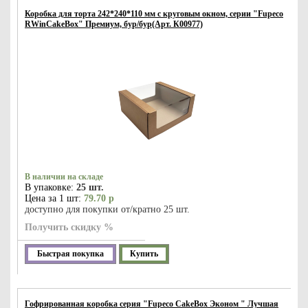
Коробка для торта 242*240*110 мм с круговым окном, серии "Fupeco
RWinCakeBox" Премиум, бур/бур(Арт. К00977)
В наличии на складе
В упаковке:
25 шт.
Цена за 1 шт:
79.70 р
доступно для покупки от/кратно 25 шт.
Получить скидку %
Быстрая покупка
Купить
Гофрированная коробка серия "Fupeco CakeBox Эконом " Лучшая