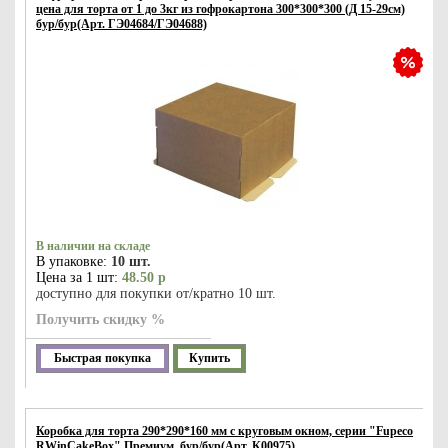
цена для торта от 1 до 3кг из гофрокартона 300*300*300 (Д 15-29см)
бур/бур(Арт. ГЭ04684/ГЭ04688)
В наличии на складе
В упаковке:
10 шт.
Цена за 1 шт:
48.50 р
доступно для покупки от/кратно 10 шт.
Получить скидку %
Быстрая покупка
Купить
Коробка для торта 290*290*160 мм с круговым окном, серии "Fupeco
RWinCakeBox" Премиум, бур/бур(Арт. К00975)