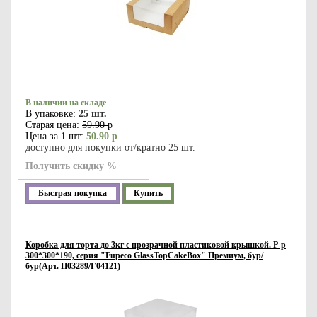
В наличии на складе
В упаковке:
25 шт.
Старая цена:
59.90
р
Цена за 1 шт:
50.90 р
доступно для покупки от/кратно 25 шт.
Получить скидку %
Быстрая покупка
Купить
Коробка для торта до 3кг с прозрачной пластиковой крышкой. Р-р
300*300*190, серия "Fupeco GlassTopCakeBox" Премиум, бур/
бур(Арт. П03289/Г04121)