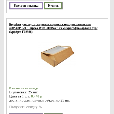
Быстрая покупка
Купить
Коробка для торта, пирога и подарка с прозрачным окном
400*300*120 "Fupeco WinCakeBox" из микрогофрокартона бур/
бур(Арт. Г02936)
В наличии на складе
В упаковке:
25 шт.
Цена за 1 шт:
83.40 р
доступно для покупки от/кратно 25 шт.
Получить скидку %