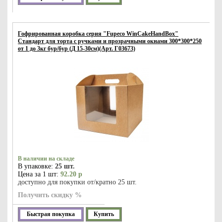
Гофрированная коробка серия "Fupeco WinCakeHandBox"
Стандарт для торта c ручками и прозрачными окнами 300*300*250
от 1 до 3кг бур/бур (Д 15-30см)(Арт. Г03673)
В наличии на складе
В упаковке:
25 шт.
Цена за 1 шт:
92.20 р
доступно для покупки от/кратно 25 шт.
Получить скидку %
Быстрая покупка
Купить