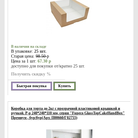
В наличии на складе
В упаковке:
25 шт.
Старая цена:
98.50
р
Цена за 1 шт:
67.30 р
доступно для покупки от/кратно 25 шт.
Получить скидку %
Быстрая покупка
Купить
Коробка для торта до 2кг c прозрачной пластиковой крышкой и
ручкой. Р-р 240*240*110 мм, серия "Fupeco GlassTopCakeHandBox"
Премиум , бур/бур(Арт. П00660/Г02755)