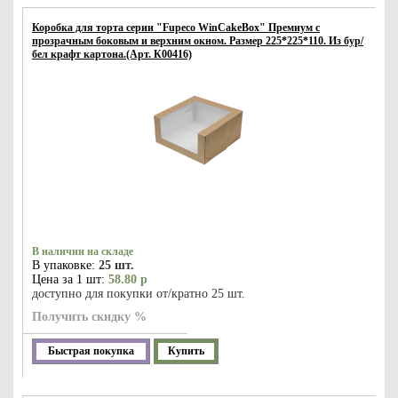
Коробка для торта серии "Fupeco WinCakeBox" Премиум с
прозрачным боковым и верхним окном. Размер 225*225*110. Из бур/
бел крафт картона.(Арт. К00416)
В наличии на складе
В упаковке:
25 шт.
Цена за 1 шт:
58.80 р
доступно для покупки от/кратно 25 шт.
Получить скидку %
Быстрая покупка
Купить