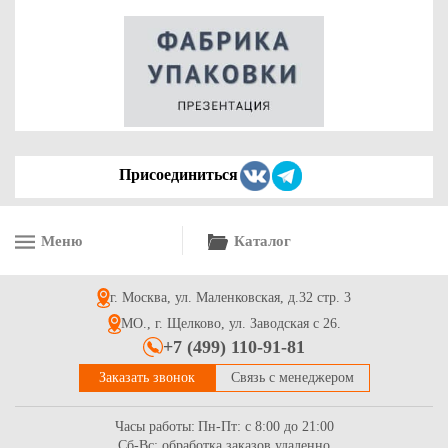
Форма бумажная круглая коричневая для капкейков, р-р
55*43мм
1.65
Купить
Присоединиться
Меню
Каталог
Упаковка для пирожных 225*225*85мм с круговым окном,
серии "Fupeco RWinCakeBox" Премиум , бур/бел
г. Москва, ул. Маленковская, д.32 стр. 3
48.8
Купить
МО., г. Щелково, ул. Заводская с 26.
+7 (499) 110-91-81
Заказать звонок
Связь с менеджером
Часы работы:
Пн-Пт: с 8:00 до 21:00
Сб-Вс: обработка заказов удаленно