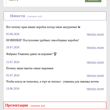
Новости
(смотреть всё)
Вот почему края наших коробок всегда такие аккуратные 💫
05.08.2026
читать далее
НОВИНКИ! Поступление удобных самосборных коробок!
28.07.2026
читать далее
Форма бумажная "Тюльпан", коричневая, р-р 50*80мм
Фабрика Упаковки давно на вершине! 🏆
3.3
Купить
22.07.2026
читать далее
Почему наши пакеты самые надежные
01.07.2026
читать далее
Чтобы кексы не помялись, а торт не поплыл - упаковка для пикника мечты
24.06.2026
читать далее
Презентации
(смотреть всё)