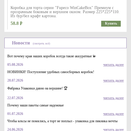
Коробка для торта серии "Fupeco WinCakeBox" Премиум с
прозрачным боковым и верхним окном. Размер 225*225*110.
Из бур/бел крафт картона.
58.8
Купить
Новости
(смотреть всё)
Вот почему края наших коробок всегда такие аккуратные 💫
05.08.2026
читать далее
НОВИНКИ! Поступление удобных самосборных коробок!
28.07.2026
читать далее
Упаковка для пирожных 190*185*75мм с круговым окном,
серии "Fupeco RWinCakeBox" Премиум, бел/бел
Фабрика Упаковки давно на вершине! 🏆
48.3
Купить
22.07.2026
читать далее
Почему наши пакеты самые надежные
01.07.2026
читать далее
Чтобы кексы не помялись, а торт не поплыл - упаковка для пикника мечты
24.06.2026
читать далее