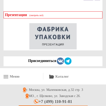
Презентации
(смотреть всё)
Коробка для торта 190*185*75мм с круговым окном, серии
"Fupeco RWinCakeBox" Премиум, бур/бел
46.1
Купить
Присоединиться
Меню
Каталог
Пластиковый контейнер для Бенто торта Эконом, р-р
125*125*78 мм, 400мл
г. Москва, ул. Маленковская, д.32 стр. 3
10.1
Купить
МО., г. Щелково, ул. Заводская с 26.
+7 (499) 110-91-81