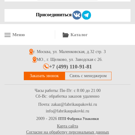
Присоединиться
Меню
Каталог
Микрогофрокартон листовой 800*1170 бур/бур
г. Москва, ул. Маленковская, д.32 стр. 3
39.9
Купить
МО., г. Щелково, ул. Заводская с 26.
+7 (499) 110-91-81
Заказать звонок
Связь с менеджером
Часы работы:
Пн-Пт: с 8:00 до 21:00
Сб-Вс: обработка заказов удаленно
Почта:
zakaz@fabrikaupakovki.ru
info@fabrikaupakovki.ru
Стрейч-пленка 17мкм;20мкм;23мкм/500мм-2,0кг (вес) с
добавлением вторичной гранулы, серия "Бизнес стрейч"
2009 - 2026
ПТП Фабрика Упаковки
Карта сайта
409
Купить
Согласие на обработку персональных данных