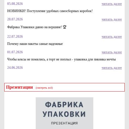
05.08.2026
читать далее
НОВИНКИ! Поступление удобных самосборных коробок!
28.07.2026
читать далее
Гофрокартон двухслойный в рулоне 1,05*100м
Фабрика Упаковки давно на вершине! 🏆
5172
Купить
22.07.2026
читать далее
Почему наши пакеты самые надежные
01.07.2026
читать далее
Чтобы кексы не помялись, а торт не поплыл - упаковка для пикника мечты
24.06.2026
читать далее
Презентации
(смотреть всё)
Гофрокартон листовой 800*1200 3 сл.бур/бур
29.9
Купить